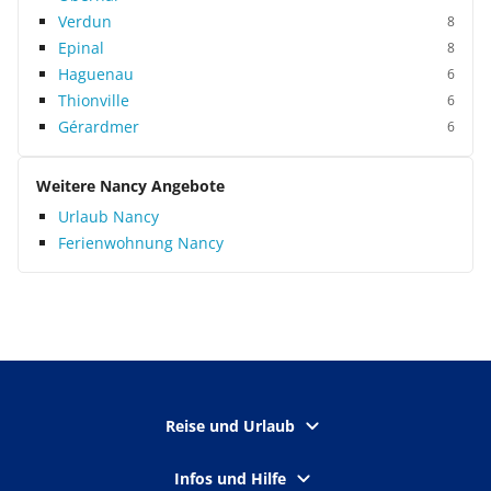
Verdun
8
Epinal
8
Haguenau
6
Thionville
6
Gérardmer
6
Weitere Nancy Angebote
Urlaub Nancy
Ferienwohnung Nancy
Reise und Urlaub
Infos und Hilfe