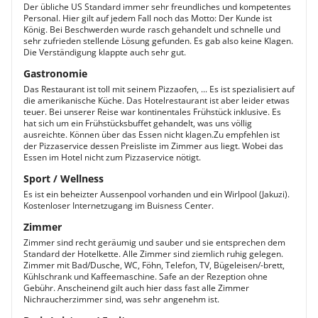
Der übliche US Standard immer sehr freundliches und kompetentes
Personal. Hier gilt auf jedem Fall noch das Motto: Der Kunde ist
König. Bei Beschwerden wurde rasch gehandelt und schnelle und
sehr zufrieden stellende Lösung gefunden. Es gab also keine Klagen.
Die Verständigung klappte auch sehr gut.
Gastronomie
Das Restaurant ist toll mit seinem Pizzaofen, ... Es ist spezialisiert auf
die amerikanische Küche. Das Hotelrestaurant ist aber leider etwas
teuer. Bei unserer Reise war kontinentales Frühstück inklusive. Es
hat sich um ein Frühstücksbuffet gehandelt, was uns völlig
ausreichte. Können über das Essen nicht klagen.Zu empfehlen ist
der Pizzaservice dessen Preisliste im Zimmer aus liegt. Wobei das
Essen im Hotel nicht zum Pizzaservice nötigt.
Sport / Wellness
Es ist ein beheizter Aussenpool vorhanden und ein Wirlpool (Jakuzi).
Kostenloser Internetzugang im Buisness Center.
Zimmer
Zimmer sind recht geräumig und sauber und sie entsprechen dem
Standard der Hotelkette. Alle Zimmer sind ziemlich ruhig gelegen.
Zimmer mit Bad/Dusche, WC, Föhn, Telefon, TV, Bügeleisen/-brett,
Kühlschrank und Kaffeemaschine. Safe an der Rezeption ohne
Gebühr. Anscheinend gilt auch hier dass fast alle Zimmer
Nichraucherzimmer sind, was sehr angenehm ist.