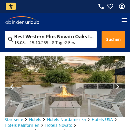
Best Western Plus Novato Oaks Inn
Suchen
15.08. - 15.10.26
5 - 8 Tage
2 Erw.
Startseite
Hotels
Hotels Nordamerika
Hotels USA
Hotels Kalifornien
Hotels Novato