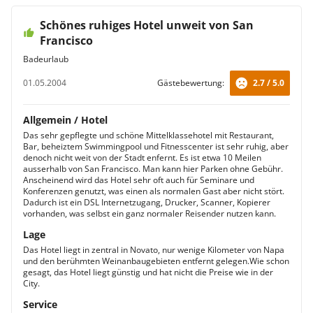
Schönes ruhiges Hotel unweit von San
Francisco
Badeurlaub
01.05.2004
Gästebewertung:
2.7 / 5.0
Allgemein / Hotel
Das sehr gepflegte und schöne Mittelklassehotel mit Restaurant,
Bar, beheiztem Swimmingpool und Fitnesscenter ist sehr ruhig, aber
denoch nicht weit von der Stadt enfernt. Es ist etwa 10 Meilen
ausserhalb von San Francisco. Man kann hier Parken ohne Gebühr.
Anscheinend wird das Hotel sehr oft auch für Seminare und
Konferenzen genutzt, was einen als normalen Gast aber nicht stört.
Dadurch ist ein DSL Internetzugang, Drucker, Scanner, Kopierer
vorhanden, was selbst ein ganz normaler Reisender nutzen kann.
Lage
Das Hotel liegt in zentral in Novato, nur wenige Kilometer von Napa
und den berühmten Weinanbaugebieten entfernt gelegen.Wie schon
gesagt, das Hotel liegt günstig und hat nicht die Preise wie in der
City.
Service