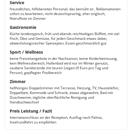
Service
freundliches, hilfsbereites Personal, das bemüht ist , Reklamationen
sofort zu bearbeiten, nicht deutschsprachig, eher englisch,
Notrufliste im Zimmer
Gastronomie
Küche landestypisch, früh und abends reichhaltiges Büffett, mit viel
Fisch, Obst und Gemüse, für jeden Geschmack etwas dabei,
abwechslungsreicher Speiseplan, Essen geschmacklich gut
Sport / Wellness
keine Freizeitangebote in der Nachsaison, keine Kinderbetreuung,
kein Wellnessbereich, Hallenbad wird nur im Winter genutzt,
saubere Sandstrände mit teuren Liegen (9 Euro pro Tag und
Person), gepflegter Poolbereich
Zimmer
hellhöriges Doppelzimmer mit Terrasse, Heizung, TV, Haustelefon,
Doppelbett, Kommode und Schrank, etwas abgewohnt, Bad mit
Duschwanne, tägliche oberflächliche Reinigung und
Handtuchwechsel
Preis Leistung / Fazit
Internetanschluss an der Rezeption, Ausflug nach Palma,
Inselrundfahrt zu empfehlen