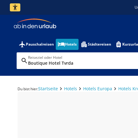
U
Pauschalreisen
Hotels
Städtereisen
Kurzurl
Reiseziel oder Hotel
Boutique Hotel Tvrda
Startseite
Hotels
Hotels Europa
Hotels Kr
Du bist hier: