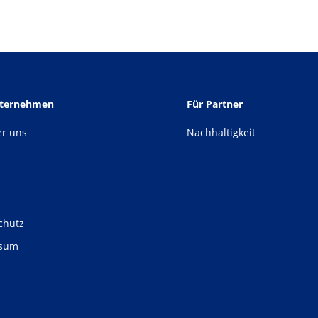
nternehmen
Für Partner
er uns
Nachhaltigkeit
chutz
ssum