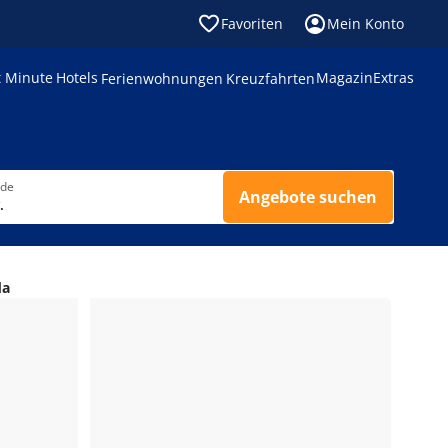
Favoriten
Mein Konto
t Minute
Hotels
Magazin
Extras
Ferienwohnungen
Kreuzfahrten
nde
Angebote suchen
.
da