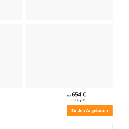
654 €
ab
327 € p.P.
Zu den Angeboten