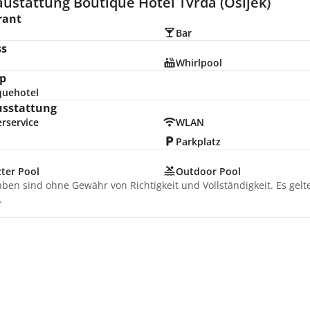
ustattung Boutique Hotel Tvrda (Osijek)
rant
Bar
ss
Whirlpool
p
quehotel
usstattung
rservice
WLAN
Parkplatz
ter Pool
Outdoor Pool
aben sind ohne Gewähr von Richtigkeit und Vollständigkeit. Es gel
.