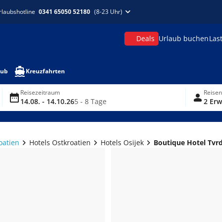
rlaubshotline
0341 65050 52180
(8-23 Uhr)
Deals
Urlaub buchen
Las
aub
Kreuzfahrten
Reisezeitraum
Reise
14.08. - 14.10.26
5 - 8 Tage
2 Erw
oatien
Hotels Ostkroatien
Hotels Osijek
Boutique Hotel Tvr