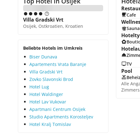
Top Hotel in
Osijek
Hotela
Restau
Cafe
Villa Gradski Vrt
Wellne
Osijek, Ostkroatien, Kroatien
Sauna
Hotelty
Bouti
Beliebte Hotels im Umkreis
Hotela
Zimme
Biser Dunava
TV
Apartements Vrata Baranje
Pool
Villa Gradski Vrt
Beheiz
Zovko Slavonski Brod
Alle Ang
Hotel Lug
Zimmers
Hotel Waldinger
Hotel Lav Vukovar
Apartmani Centrum Osijek
Studio Apartments Korosteljev
Hotel Kralj Tomislav