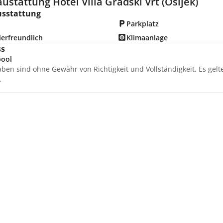
ustattung Hotel Villa Gradski Vrt (Osijek)
usstattung
Parkplatz
erfreundlich
Klimaanlage
ss
pool
aben sind ohne Gewähr von Richtigkeit und Vollständigkeit. Es gel
.