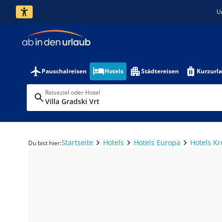
U
Pauschalreisen
Hotels
Städtereisen
Kurzurl
Reiseziel oder Hotel
Villa Gradski Vrt
Startseite
Hotels
Hotels Europa
Hotels Kr
Du bist hier: