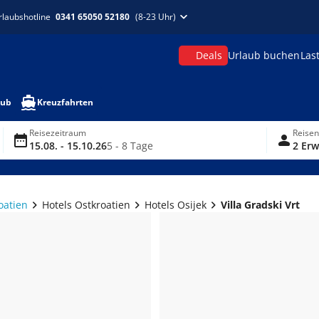
rlaubshotline
0341 65050 52180
(8-23 Uhr)
Deals
Urlaub buchen
Las
aub
Kreuzfahrten
Reisezeitraum
Reise
15.08. - 15.10.26
5 - 8 Tage
2 Erw
oatien
Hotels Ostkroatien
Hotels Osijek
Villa Gradski Vrt