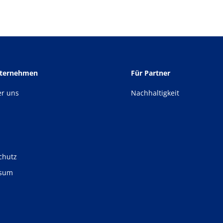
nternehmen
Für Partner
er uns
Nachhaltigkeit
chutz
ssum