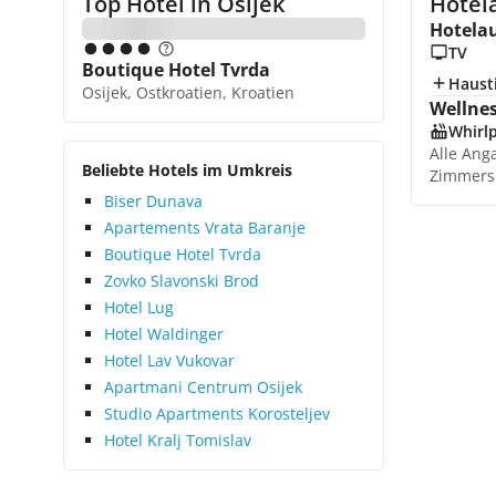
Top Hotel in
Osijek
Hotela
Hotela
TV
Boutique Hotel Tvrda
Hausti
Osijek, Ostkroatien, Kroatien
Wellne
Whirl
Alle Ang
Beliebte Hotels im Umkreis
Zimmers
Biser Dunava
Apartements Vrata Baranje
Boutique Hotel Tvrda
Zovko Slavonski Brod
Hotel Lug
Hotel Waldinger
Hotel Lav Vukovar
Apartmani Centrum Osijek
Studio Apartments Korosteljev
Hotel Kralj Tomislav