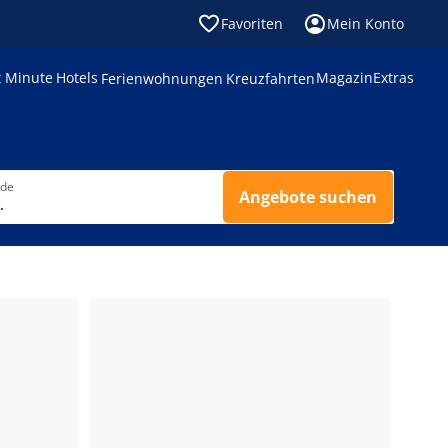
Favoriten
Mein Konto
t Minute
Hotels
Magazin
Extras
Ferienwohnungen
Kreuzfahrten
nde
Angebote suchen
.