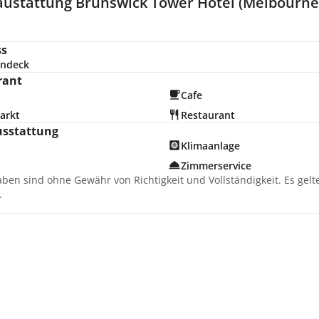
austattung Brunswick Tower Hotel (Melbourne
ss
ndeck
rant
Cafe
arkt
Restaurant
usstattung
Klimaanlage
Zimmerservice
aben sind ohne Gewähr von Richtigkeit und Vollständigkeit. Es gel
.