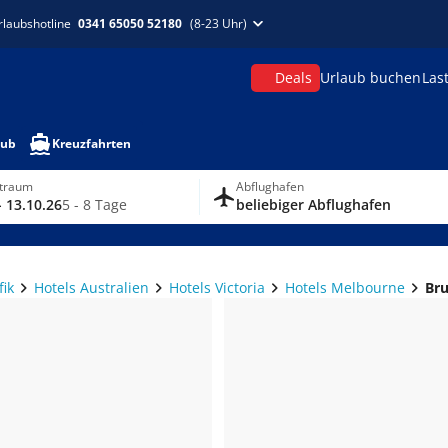
rlaubshotline
0341 65050 52180
(8-23 Uhr)
Deals
Urlaub buchen
Las
aub
Kreuzfahrten
itraum
Abflughafen
- 13.10.26
5 - 8 Tage
beliebiger Abflughafen
fik
Hotels Australien
Hotels Victoria
Hotels Melbourne
Bru