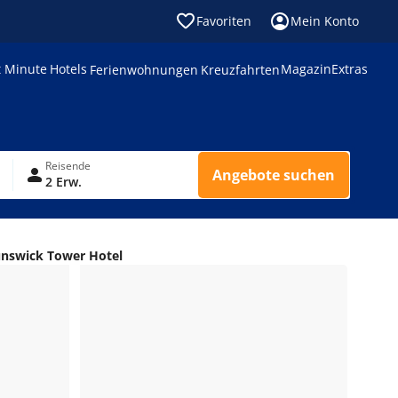
Favoriten
Mein Konto
t Minute
Hotels
Magazin
Extras
Ferienwohnungen
Kreuzfahrten
Reisende
Angebote suchen
2 Erw.
nswick Tower Hotel