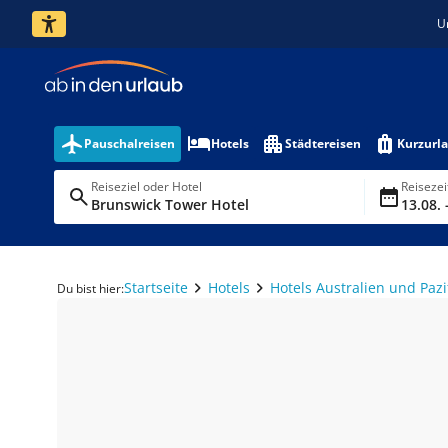
U
Pauschalreisen
Hotels
Städtereisen
Kurzurl
Reiseziel oder Hotel
Reiseze
Brunswick Tower Hotel
13.08. 
Startseite
Hotels
Hotels Australien und Pazi
Du bist hier: