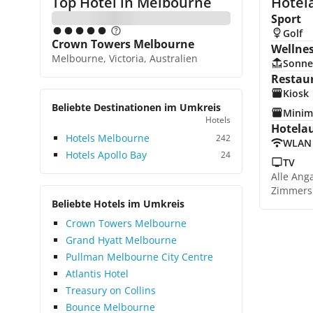
Top Hotel in
Melbourne
Hotel
Sport
Golf
Crown Towers Melbourne
Wellne
Melbourne, Victoria, Australien
Sonne
Restau
Kiosk
Beliebte Destinationen im Umkreis
Minim
Hotels
Hotela
Hotels Melbourne
242
WLAN
Hotels Apollo Bay
24
TV
Alle Ang
Zimmers
Beliebte Hotels im Umkreis
Crown Towers Melbourne
Grand Hyatt Melbourne
Pullman Melbourne City Centre
Atlantis Hotel
Treasury on Collins
Bounce Melbourne