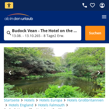
Budock Vean - The Hotel on the River
Suchen
13.08. - 13.10.26
5 - 8 Tage
2 Erw.
Startseite
Hotels
Hotels Europa
Hotels Großbritannien
Hotels England
Hotels Falmouth