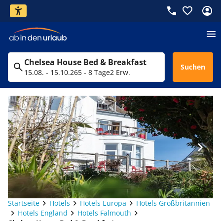
Chelsea House Bed & Breakfast
Suchen
15.08. - 15.10.26
5 - 8 Tage
2 Erw.
Startseite
Hotels
Hotels Europa
Hotels Großbritannien
Hotels England
Hotels Falmouth