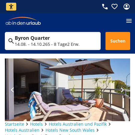
Byron Quarter
Suchen
14.08. - 14.10.26
5 - 8 Tage
2 Erw.
Startseite
Hotels
Hotels Australien und Pazifik
Hotels Australien
Hotels New South Wales