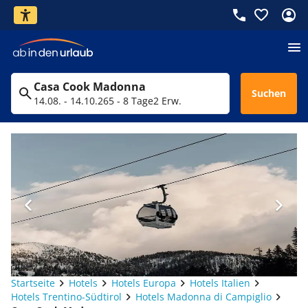
Casa Cook Madonna
Suchen
14.08. - 14.10.26
5 - 8 Tage
2 Erw.
Startseite
Hotels
Hotels Europa
Hotels Italien
Hotels Trentino-Südtirol
Hotels Madonna di Campiglio