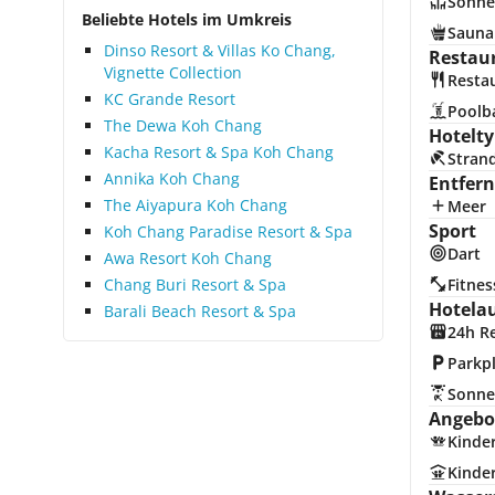
Sonne
Beliebte Hotels im Umkreis
Sauna
Dinso Resort & Villas Ko Chang,
Restau
Vignette Collection
Resta
KC Grande Resort
Poolb
The Dewa Koh Chang
Hotelty
Kacha Resort & Spa Koh Chang
Stran
Annika Koh Chang
Entfer
The Aiyapura Koh Chang
Meer
Sport
Koh Chang Paradise Resort & Spa
Dart
Awa Resort Koh Chang
Chang Buri Resort & Spa
Fitnes
Hotela
Barali Beach Resort & Spa
24h R
Parkp
Sonne
Angebot
Kinde
Kinde