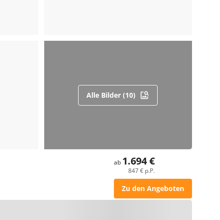
Alle Bilder (10)
1.694 €
ab
847 € p.P.
Zu den Angeboten