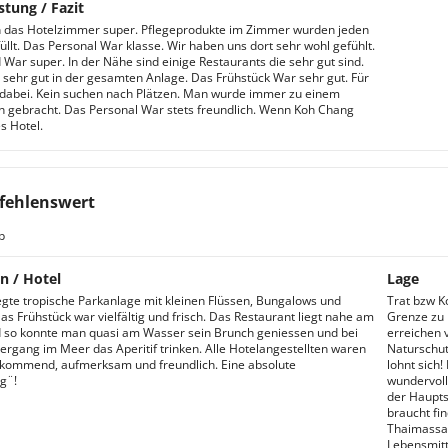
stung / Fazit
 das Hotelzimmer super. Pflegeprodukte im Zimmer wurden jeden
üllt. Das Personal War klasse. Wir haben uns dort sehr wohl gefühlt.
 War super. In der Nähe sind einige Restaurants die sehr gut sind.
ehr gut in der gesamten Anlage. Das Frühstück War sehr gut. Für
dabei. Kein suchen nach Plätzen. Man wurde immer zu einem
ch gebracht. Das Personal War stets freundlich. Wenn Koh Chang
s Hotel.
fehlenswert
b
n / Hotel
Lage
egte tropische Parkanlage mit kleinen Flüssen, Bungalows und
Trat bzw Ko
as Frühstück war vielfältig und frisch. Das Restaurant liegt nahe am
Grenze zu
 so konnte man quasi am Wasser sein Brunch geniessen und bei
erreichen
rgang im Meer das Aperitif trinken. Alle Hotelangestellten waren
Naturschut
kommend, aufmerksam und freundlich. Eine absolute
lohnt sich!
g¨!
wundervoll
der Haupts
braucht fi
Thaimassage
Lebensmitt