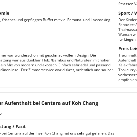
Strassen V
omie
Sport / 
s, frisches und gepflegtes Buffet mit viel Personal und Livecooking
Der Kinder
Renoviert.
Thaimassag
Wunsch wir
für Liegen.
Preis Lei
mer war wunderschön mit geschmackvollem Design. Die
Traumhaft,
attung war aus dunklem Holz /Bambus und Naturstein mit hoher
Aufenthalt
ein Mix von modern und exotisch. Einfach sehr edel und passend
Kajak fahr
grünen Insel. Der Zimmerservice war diskret, ordentlich und sauber.
Thai curry
verbessern
empfehlen
r Aufenthalt bei Centara auf Koh Chang
b
stung / Fazit
 bei Centara auf der Insel Koh Chang hat uns sehr gut gefallen. Das