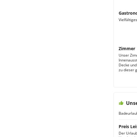
Gastron
Vielfältige
Zimmer
Unser Zim
Innenausst
Decke und 
zu dieser 
Unse
Badeurlau
Preis Lei
Der Urlaub