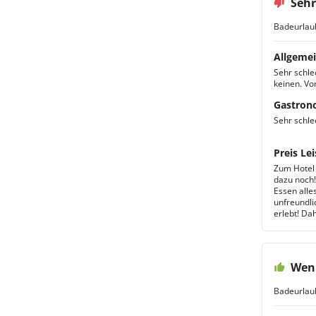
Sehr
Badeurlau
Allgemei
Sehr schle
keinen. Vor
Gastron
Sehr schle
Preis Lei
Zum Hotel 
dazu noch!
Essen alle
unfreundli
erlebt! Da
Wenn
Badeurlau