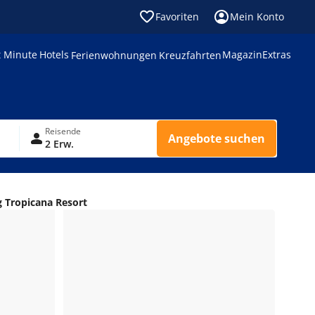
Favoriten
Mein Konto
t Minute
Hotels
Magazin
Extras
Ferienwohnungen
Kreuzfahrten
Reisende
Angebote suchen
2 Erw.
 Tropicana Resort