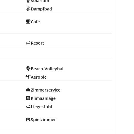
Solarium
Dampfbad
Cafe
Resort
Beach-Volleyball
Aerobic
Zimmerservice
Klimaanlage
Liegestuhl
Spielzimmer