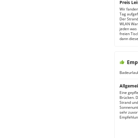
Preis Lei
Wir fanden
Tag aufgef
Der Strand
WLAN War s
jeden was 
freien Tis
dann diese
Emp
Badeurlau
Allgemei
Eine gepfl
Brücken. D
Strand und
Sonnenunte
sehr zuvor
Empfehlun