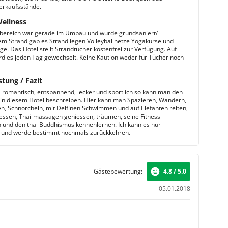
erkaufsstände.
Wellness
bereich war gerade im Umbau und wurde grundsaniert/
Am Strand gab es Strandliegen Volleyballnetze Yogakurse und
e. Das Hotel stellt Strandtücher kostenfrei zur Verfügung. Auf
d es jeden Tag gewechselt. Keine Kaution weder für Tücher noch
stung / Fazit
 romantisch, entspannend, lecker und sportlich so kann man den
 in diesem Hotel beschreiben. Hier kann man Spazieren, Wandern,
en, Schnorcheln, mit Delfinen Schwimmen und auf Elefanten reiten,
 essen, Thai-massagen geniessen, träumen, seine Fitness
 und den thai Buddhismus kennenlernen. Ich kann es nur
 und werde bestimmt nochmals zurückkehren.
Gästebewertung:
4.8 / 5.0
05.01.2018