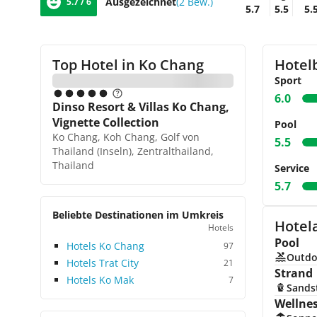
Ausgezeichnet
(2 Bew.)
5.7 / 6
5.7
5.5
5.
Top Hotel in
Ko Chang
Hotel
Sport
6.0
Dinso Resort & Villas Ko Chang,
Vignette Collection
Pool
Ko Chang, Koh Chang, Golf von
5.5
Thailand (Inseln), Zentralthailand,
Thailand
Service
5.7
Beliebte Destinationen im Umkreis
Hotel
Hotels
Pool
Hotels Ko Chang
97
Outdo
Hotels Trat City
21
Strand
Hotels Ko Mak
7
Sands
Wellne