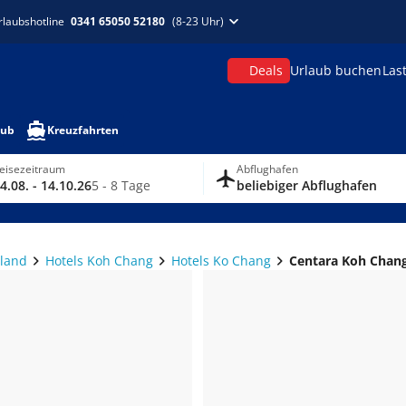
rlaubshotline
0341 65050 52180
(8-23 Uhr)
Deals
Urlaub buchen
Las
aub
Kreuzfahrten
eisezeitraum
Abflughafen
4.08. - 14.10.26
5 - 8 Tage
beliebiger Abflughafen
iland
Hotels Koh Chang
Hotels Ko Chang
Centara Koh Chang