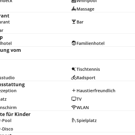
ndeck
Whirlpool
Massage
rant
urant
Bar
ar
p
dhotel
Familienhotel
nung vom
Tischtennis
sstudio
Radsport
usstattung
ezeption
Haustierfreundlich
latz
TV
nschirm
WLAN
e für Kinder
r-Pool
Spielplatz
r-Disco