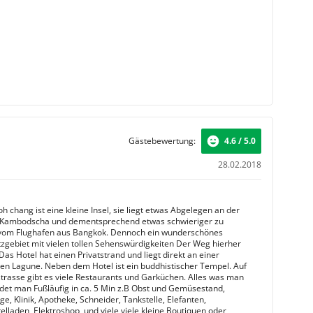
Gästebewertung:
4.6 / 5.0
28.02.2018
h chang ist eine kleine Insel, sie liegt etwas Abgelegen an der
 Kambodscha und dementsprechend etwas schwieriger zu
 vom Flughafen aus Bangkok. Dennoch ein wunderschönes
zgebiet mit vielen tollen Sehenswürdigkeiten Der Weg hierher
 Das Hotel hat einen Privatstrand und liegt direkt an einer
en Lagune. Neben dem Hotel ist ein buddhistischer Tempel. Auf
trasse gibt es viele Restaurants und Garküchen. Alles was man
ndet man Fußläufig in ca. 5 Min z.B Obst und Gemüsestand,
, Klinik, Apotheke, Schneider, Tankstelle, Elefanten,
elladen, Elektroshop, und viele viele kleine Boutiquen oder