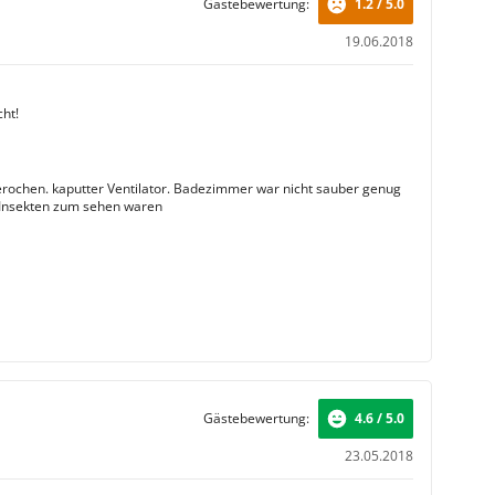
Gästebewertung:
1.2 / 5.0
19.06.2018
cht!
erochen. kaputter Ventilator. Badezimmer war nicht sauber genug
 Insekten zum sehen waren
Gästebewertung:
4.6 / 5.0
23.05.2018