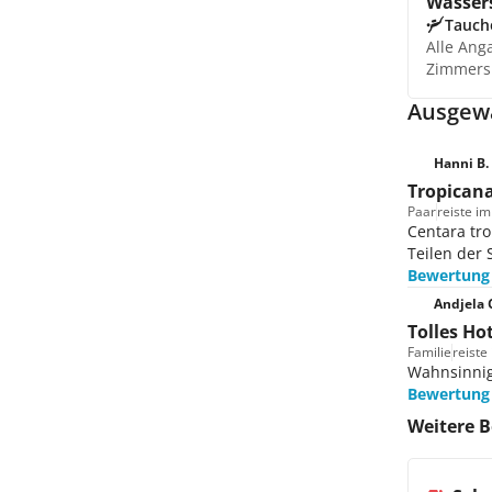
Wasser
Tauch
Alle Ang
Zimmers
Ausgewä
Hanni B.
Tropicana
Paar
reiste i
Centara tro
Teilen der 
Bewertung
Andjela 
Tolles Hot
Familie
reiste
Wahnsinnig
Bewertung
Weitere 