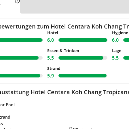
Zu
5
bewertungen zum Hotel Centara Koh Chang Tr
Hotel
Hygiene
6.0
6.0
Essen & Trinken
Lage
5.5
5.5
Strand
5.9
austattung Hotel Centara Koh Chang Tropicana
or Pool
trand
ss