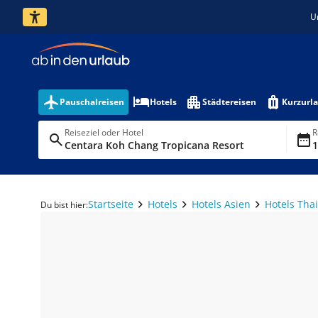
U
Pauschalreisen
Hotels
Städtereisen
Kurzurl
Reiseziel oder Hotel
R
Centara Koh Chang Tropicana Resort
1
Startseite
Hotels
Hotels Asien
Hotels Tha
Du bist hier: