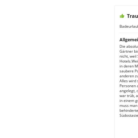
Trau
Badeurlau
Allgemei
Die absolut
Gärtner b
nicht, wei
Hotels.Wei
in deren M
saubere Po
anderen zu 
Alles wird
Personen a
angelegt, 
war trüb, 
in einem g
muss man e
behinderte
Südostasie