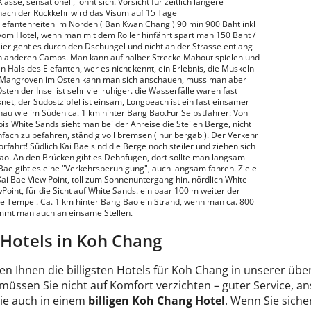
Klasse, sensationell, lohnt sich. Vorsicht für zeitlich längere
nach der Rückkehr wird das Visum auf 15 Tage
lefantenreiten im Norden ( Ban Kwan Chang ) 90 min 900 Baht inkl
om Hotel, wenn man mit dem Roller hinfährt spart man 150 Baht /
Hier geht es durch den Dschungel und nicht an der Strasse entlang
n anderen Camps. Man kann auf halber Strecke Mahout spielen und
en Hals des Elefanten, wer es nicht kennt, ein Erlebnis, die Muskeln
.Mangroven im Osten kann man sich anschauen, muss man aber
sten der Insel ist sehr viel ruhiger. die Wasserfälle waren fast
net, der Südostzipfel ist einsam, Longbeach ist ein fast einsamer
nau wie im Süden ca. 1 km hinter Bang Bao.Für Selbstfahrer: Von
bis White Sands sieht man bei der Anreise die Steilen Berge, nicht
nfach zu befahren, ständig voll bremsen ( nur bergab ). Der Verkehr
rfahrt! Südlich Kai Bae sind die Berge noch steiler und ziehen sich
ao. An den Brücken gibt es Dehnfugen, dort sollte man langsam
i Bae gibt es eine "Verkehrsberuhigung", auch langsam fahren. Ziele
 Kai Bae View Point, toll zum Sonnenuntergang hin. nördlich White
Point, für die Sicht auf White Sands. ein paar 100 m weiter der
e Tempel. Ca. 1 km hinter Bang Bao ein Strand, wenn man ca. 800
mmt man auch an einsame Stellen.
e Hotels in Koh Chang
en Ihnen die billigsten Hotels für Koh Chang in unserer über
 müssen Sie nicht auf Komfort verzichten – guter Service, 
Sie auch in einem
billigen Koh Chang Hotel
. Wenn Sie sicher