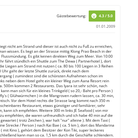
Gästebewertung:
4.3 / 5.0
01.01.2009
iegt nicht am Strand und dieser ist auch nicht zu Fuß zu erreichen,
man wissen. Es liegt an der Strasse mittig Klong Prao Beach in der
 Flussmündung. Es gibt keinen direkten Weg zum Meer. Von 10:00
hr fährt stündlich ein Shuttle zum The Dewa ( Partnerhotel ), dort
ie Liegen am Strand mit nutzen ( ca. 80 bis 100 Liegen in 3 Reihen
 Uhr geht der letzte Shuttle zurück, direkt nach dem
rgang ( zumindest sind die schönsten Aufnahmen schon im
inks neben dem Hotel geht ein kleiner Weg zum Aana Resort rein
a. 500m kommen 2 Restaurants. Das Iyara ist sehr schön, nach
ann man sich für ein kleines Trinkgeld ( so 20,- Baht pro Person )
efly`s ( Glühwürmchen ) in die Mangroven rudern lassen, ca. 30 min,
tisch. Vor dem Hotel rechts die Strasse lang kommt nach 350 m
unscheinbares Restaurant, etwas günstiger und familiärer, sehr
n, kann ich empfehlen. Weitere 300 m links JE Seafood ( von mir
t zu empfehlen, die waren unfreundlich und ich habe 40 min auf die
ewartet ( trotz Zeichen ), war halt "nur" alleine ). Mit dem Taxi (
ine Strecke / Person ) nach Kai Bae ( ca. 5 km ), dort das Mandarina
( mit Kino ), gehört dem Besitzer der Kon Tiki, super leckeres
chließend kann man so ca. 1,5 km durch die Geschäfte schlendern.