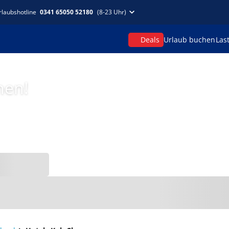
rlaubshotline
0341 65050 52180
(8-23 Uhr)
Deals
Urlaub buchen
Las
hen!