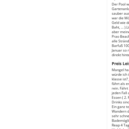
Der Pool w
Gartenanla
sauber aus
war die Mö
Geld wie d
Baht, ... 
aber meiner
Prao Beach
alle Strän
Barfuß 100
Januar so 
direkt hint
Preis Lei
Mangel hab
würde ich 
klasse ist?
fährt als e
rein. Fähr
jeden Fall
Essen ( 2.
Drinks sin
Ein ganz to
Wandern du
sehr schne
Bademöglic
Reap 4 Tag