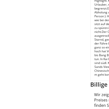
Highlight. 
Urlauber, 
begrenzt.E
Abholung v
Person ): 
wie bei de
sitzt auf d
zu spüren
nicht.Der O
ausgetrock
Starnd, ge
der Fähre 
ganz so ei
hoch hat Vo
bis Bang B
tun. In Ka
sind südl.
Sands View
Chinesisch
m geht ko
Billig
Wir zeig
Preises
finden 