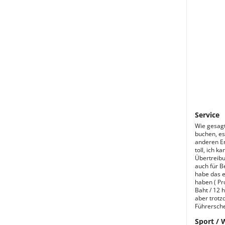
Service
Wie gesagt
buchen, es
anderen En
toll, ich 
Übertreibu
auch für B
habe das e
haben ( Pr
Baht / 12 
aber trotzd
Führersche
Sport / 