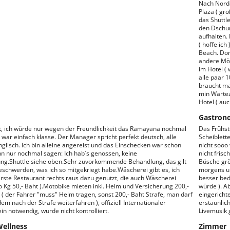
Nach Norde
Plaza ( gr
das Shuttl
den Dschun
aufhalten. 
( hoffe ic
Beach. Dort
andere Mög
im Hotel ( 
alle paar 
braucht ma
min Wartez
Hotel ( au
Gastron
, ich würde nur wegen der Freundlichkeit das Ramayana nochmal
Das Frühstü
 war einfach klasse. Der Manager spricht perfekt deutsch, alle
Scheiblett
glisch. Ich bin alleine angereist und das Einschecken war schon
nicht sooo 
kann nur nochmal sagen: Ich hab`s genossen, keine
nicht frisc
ng.Shuttle siehe oben.Sehr zuvorkommende Behandlung, das gilt
Büsche grö
eschwerden, was ich so mitgekriegt habe.Wäscherei gibt es, ich
morgens un
rste Restaurant rechts raus dazu genutzt, die auch Wäscherei
besser bed
o Kg 50,- Baht ).Motobike mieten inkl. Helm und Versicherung 200,-
würde ). A
h ( der Fahrer "muss" Helm tragen, sonst 200,- Baht Strafe, man darf
eingerichte
em nach der Strafe weiterfahren ), offiziell Internationaler
erstaunlic
in notwendig, wurde nicht kontrolliert.
Livemusik g
Wellness
Zimmer