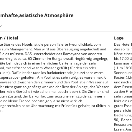
mhafte,asiatische Atmosphäre
b
n / Hotel
Lage
e Stärke des Hotels ist die personifizierte Freundlichkeit, vom
Das Hotel l
is zum Management. Man wird aus Überzeugung angelächelt und
das sollte 
l Sie es müssen. DAS unterscheidet das Ramayana von anderen
Nähe einer
terhin gibt es ca. 65 Zimmer im Bungalowstil, ringförmig angelegt,
bis 17:00 U
itte befindet sich in einer herrlichen Gartenanlage der sehr
kann man d
ol, mit erfrischend kaltem Wasser gefüllt ( für den ein oder
). Um 18:00
kalt ). Dafür ist der tadellos funktionierende Jacuzzi sehr warm.
Sonnenunte
 supersauber gehalten. Am Pool ist es sehr ruhig, es waren max. 6
Kasten ).L
nwesend. Zwischen den Zimmern und den Pool ist ein Wasserlauf
und nach c
der nicht ganz so gepflegt war wie der Rest der Anlage, das Wasser
dem Essen k
aber keine Gerüche ( wie schon mal beschrieben ). Die Zimmer sind
zu den Fir
uten Zustand, der Balkon läd zum ausruhen ein.Zu den Zimmern
sehr roman
ine kleine Treppe hochsteigen, also nicht wirklich
links ein 
ngerecht.Ich habe Übernachtung mit Frühstück gehabt, ist üblich in
gutes Esse
n.
pers. nich
Bedienung g
50,- Baht e
Restaurant 
Essen. Ans