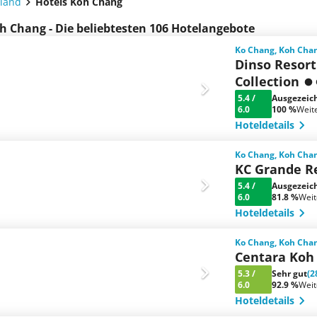
iland
Hotels Koh Chang
h Chang - Die beliebtesten 106 Hotelangebote
Ko Chang, Koh Chan
Dinso Resort
Collection
5.4
/
Ausgezeic
6.0
100 %
Weit
Hoteldetails
Ko Chang, Koh Chan
KC Grande R
5.4
/
Ausgezeic
6.0
81.8 %
Wei
Hoteldetails
Ko Chang, Koh Chan
Centara Koh
5.3
/
Sehr gut
(2
6.0
92.9 %
Wei
Hoteldetails