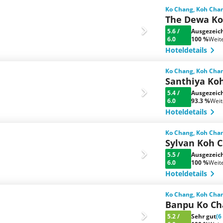
Ko Chang, Koh Chan
The Dewa Ko
5.6
/
Ausgezeic
6.0
100 %
Weit
Hoteldetails
Ko Chang, Koh Chan
Santhiya Ko
5.4
/
Ausgezeic
6.0
93.3 %
Wei
Hoteldetails
Ko Chang, Koh Chan
Sylvan Koh 
5.5
/
Ausgezeic
6.0
100 %
Weit
Hoteldetails
Ko Chang, Koh Chan
Banpu Ko Ch
5.2
/
Sehr gut
(6