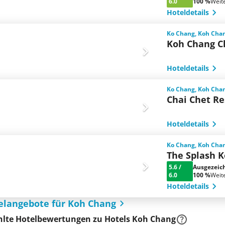
6.0
100 %
Weit
Hoteldetails
Ko Chang, Koh Chan
Koh Chang Cl
Hoteldetails
Ko Chang, Koh Chan
Chai Chet Re
Hoteldetails
Ko Chang, Koh Chan
The Splash 
5.6
/
Ausgezeic
6.0
100 %
Weit
Hoteldetails
elangebote für Koh Chang
lte Hotelbewertungen zu Hotels Koh Chang