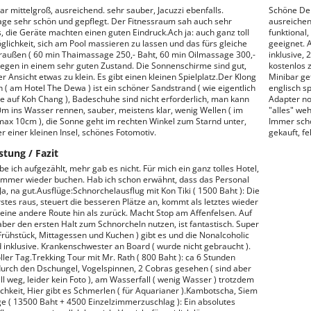
ar mittelgroß, ausreichend. sehr sauber, Jacuzzi ebenfalls.
Schöne Del
ge sehr schön und gepflegt. Der Fitnessraum sah auch sehr
ausreichen
, die Geräte machten einen guten Eindruck.Ach ja: auch ganz toll
funktional,
glichkeit, sich am Pool massieren zu lassen und das fürs gleiche
geeignet. A
raußen ( 60 min Thaimassage 250,- Baht, 60 min Oilmassage 300,-
inklusive,
).Liegen in einem sehr guten Zustand. Die Sonnenschirme sind gut,
kostenlos z
 Ansicht etwas zu klein. Es gibt einen kleinen Spielplatz.Der Klong
Minibar ge
 ( am Hotel The Dewa ) ist ein schöner Sandstrand ( wie eigentlich
englisch s
de auf Koh Chang ), Badeschuhe sind nicht erforderlich, man kann
Adapter not
m ins Wasser rennen, sauber, meistens klar, wenig Wellen ( im
"alles" we
max 10cm ), die Sonne geht im rechten Winkel zum Starnd unter,
Immer schö
er einer kleinen Insel, schönes Fotomotiv.
gekauft, f
stung / Fazit
e ich aufgezählt, mehr gab es nicht. Für mich ein ganz tolles Hotel,
immer wieder buchen. Hab ich schon erwähnt, dass das Personal
 Ja, na gut.Ausflüge:Schnorchelausflug mit Kon Tiki ( 1500 Baht ): Die
rstes raus, steuert die besseren Plätze an, kommt als letztes wieder
t eine andere Route hin als zurück. Macht Stop am Affenfelsen. Auf
 aber den ersten Halt zum Schnorcheln nutzen, ist fantastisch. Super
 Frühstück, Mittagessen und Kuchen ) gibt es und die Nonalcoholic
d inklusive. Krankenschwester an Board ( wurde nicht gebraucht ).
ller Tag.Trekking Tour mit Mr. Rath ( 800 Baht ): ca 6 Stunden
rch den Dschungel, Vogelspinnen, 2 Cobras gesehen ( sind aber
ll weg, leider kein Foto ), am Wasserfall ( wenig Wasser ) trotzdem
hkeit, Hier gibt es Schmerlen ( für Aquarianer ).Kambotscha, Siem
e ( 13500 Baht + 4500 Einzelzimmerzuschlag ): Ein absolutes