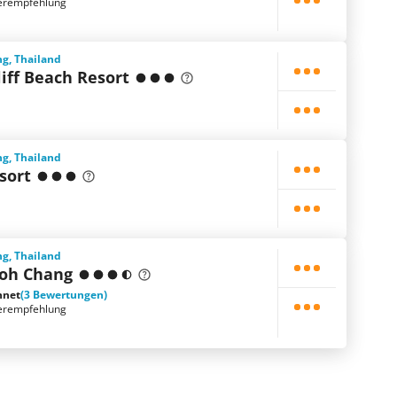
erempfehlung
g, Thailand
iff Beach Resort
g, Thailand
sort
g, Thailand
Koh Chang
hnet
(3 Bewertungen)
erempfehlung