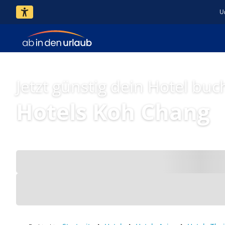
U
Jetzt günstig dein Hotel buc
Hotels Koh Chang