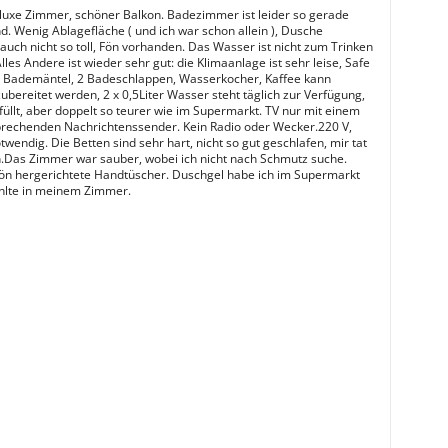
uxe Zimmer, schöner Balkon. Badezimmer ist leider so gerade
d. Wenig Ablagefläche ( und ich war schon allein ), Dusche
 auch nicht so toll, Fön vorhanden. Das Wasser ist nicht zum Trinken
lles Andere ist wieder sehr gut: die Klimaanlage ist sehr leise, Safe
 2 Bademäntel, 2 Badeschlappen, Wasserkocher, Kaffee kann
ubereitet werden, 2 x 0,5Liter Wasser steht täglich zur Verfügung,
füllt, aber doppelt so teurer wie im Supermarkt. TV nur mit einem
prechenden Nachrichtenssender. Kein Radio oder Wecker.220 V,
wendig. Die Betten sind sehr hart, nicht so gut geschlafen, mir tat
h.Das Zimmer war sauber, wobei ich nicht nach Schmutz suche.
n hergerichtete Handtüscher. Duschgel habe ich im Supermarkt
ehlte in meinem Zimmer.