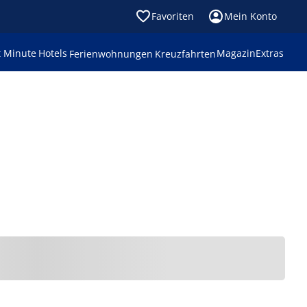
Favoriten
Mein Konto
t Minute
Hotels
Magazin
Extras
Ferienwohnungen
Kreuzfahrten