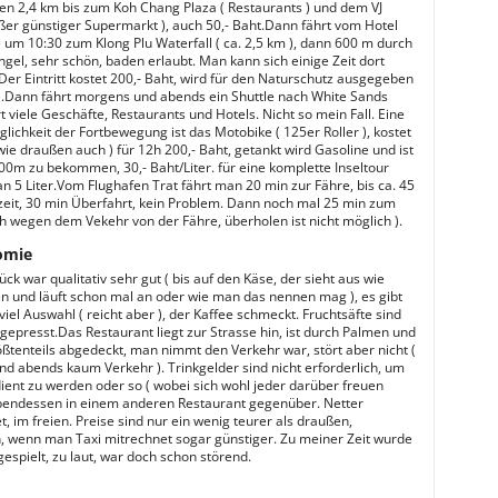
n 2,4 km bis zum Koh Chang Plaza ( Restaurants ) und dem VJ
oßer günstiger Supermarkt ), auch 50,- Baht.Dann fährt vom Hotel
e um 10:30 zum Klong Plu Waterfall ( ca. 2,5 km ), dann 600 m durch
gel, sehr schön, baden erlaubt. Man kann sich einige Zeit dort
Der Eintritt kostet 200,- Baht, wird für den Naturschutz ausgegeben
h ).Dann fährt morgens und abends ein Shuttle nach White Sands
 viele Geschäfte, Restaurants und Hotels. Nicht so mein Fall. Eine
lichkeit der Fortbewegung ist das Motobike ( 125er Roller ), kostet
wie draußen auch ) für 12h 200,- Baht, getankt wird Gasoline und ist
100m zu bekommen, 30,- Baht/Liter. für eine komplette Inseltour
n 5 Liter.Vom Flughafen Trat fährt man 20 min zur Fähre, bis ca. 45
eit, 30 min Überfahrt, kein Problem. Dann noch mal 25 min zum
ch wegen dem Vekehr von der Fähre, überholen ist nicht möglich ).
omie
ck war qualitativ sehr gut ( bis auf den Käse, der sieht aus wie
en und läuft schon mal an oder wie man das nennen mag ), es gibt
viel Auswahl ( reicht aber ), der Kaffee schmeckt. Fruchtsäfte sind
hgepresst.Das Restaurant liegt zur Strasse hin, ist durch Palmen und
ßtenteils abgedeckt, man nimmt den Verkehr war, stört aber nicht (
d abends kaum Verkehr ). Trinkgelder sind nicht erforderlich, um
ient zu werden oder so ( wobei sich wohl jeder darüber freuen
bendessen in einem anderen Restaurant gegenüber. Netter
t, im freien. Preise sind nur ein wenig teurer als draußen,
h, wenn man Taxi mitrechnet sogar günstiger. Zu meiner Zeit wurde
espielt, zu laut, war doch schon störend.