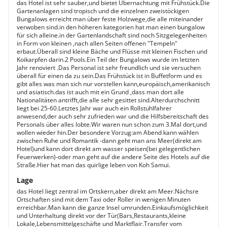
das Hotel ist sehr sauber,und bietet Übernachtung mit Frühstück.Die
Gartenanlagen sind tropisch und die einzelnen zweistöckigen
Bungalows erreicht man über feste Holzwege,die alle miteinander
verwoben sind.in den höheren kategorien hat man einen bungalow
für sich alleine.in der Gartenlandschaft sind noch Sitzgelegenheiten
in Form von kleinen ,nach allen Seiten offenen "Tempeln"
erbaut.Überall sind kleine Bäche und Flüsse mit kleinen Fischen und
Koikarpfen darin.2 Pools.Ein Teil der Bungalows wurde im letzten
Jahr renoviert .Das Personal ist sehr freundlich und sie versuchen
überall für einen da zu sein.Das Frühstück ist in Buffetform und es
gibt alles was man sich nur vorstellen kann,europäisch,amerikanisch
und asiatisch.das ist auch mit ein Grund ,dass man dort alle
Nationalitäten antrifft,die alle sehr gesittet sind.Alterdurchschnitt
liegt bei 25-60.Letztes Jahr war auch ein Rollstuhlfahrer
anwesend,der auch sehr zufrieden war und die Hilfsbereitschaft des
Personals über alles lobte.Wir waren nun schon zum 3.Mal dort,und
wollen wieder hin.Der besondere Vorzug:am Abend kann wählen
zwischen Ruhe und Romantik -dann geht man ans Meer(direkt am
Hotel)und kann dort direkt am wasser speisen(bei gelegentlichen
Feuerwerken)-oder man geht auf die andere Seite des Hotels auf die
Straße.Hier hat man das quirlige leben von Koh Samui.
Lage
das Hotel liegt zentral im Ortskern,aber direkt am Meer.Nächsre
Ortschaften sind mit dem Taxi oder Roller in wenigen Minuten
erreichbar.Man kann die ganze Insel umrunden.Einkaufsmöglichkeit
und Unterhaltung direkt vor der Tür(Bars,Restaurants,kleine
Lokale,Lebensmittelgeschäfte und Marktflair.Transfer vom