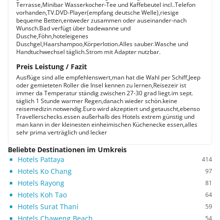
Terrasse,Minibar Wasserkocher-Tee und Kaffebeutel incl..Telefon
vorhanden,TV.DVD-Player(empfang deutsche Welle),riesige
bequeme Betten,entweder zusammen oder auseinander-nach
Wunsch.Bad verfügt über badewanne und
Dusche,Föhn,hoteleigenes
Duschgel,Haarshampoo,Körperlotion.Alles sauber.Wasche und
Handtuchwechsel täglich.Strom mit Adapter nutzbar.
Preis Leistung / Fazit
Ausflüge sind alle empfehlenswert,man hat die Wahl per Schiff,Jeep
oder gemieteten Roller die Insel kennen zu lernen,Reisezeir ist
immer da Temperatur ständig zwischen 27-30 grad liegt.im sept.
täglich 1 Stunde warmer Regen,danach wieder schön.keine
reisemedizin notwendig.Euro wird akzeptiert und getauscht,ebenso
Travellerschecks.essen außerhalb des Hotels extrem günstig und
man kann in der kleinesten einheimischen Küchenecke essen,alles
sehr prima verträglich und lecker
Beliebte Destinationen im Umkreis
Hotels Pattaya
414
Hotels Ko Chang
97
Hotels Rayong
81
Hotels Koh Tao
64
Hotels Surat Thani
59
Hotels Chaweng Beach
54