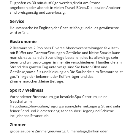
Flughafen ca.30 min.Ausflüge werden,direkt am Strand
angeboten,oder abends in vielen Travel-Büros.Die lokalen Anbieter
sind preisgünstig und zuverlässig.
Service
Hauptsprache ist Englisch,der Gast ist König und alles gewünschte
wird erfüllt.
Gastronomie
2 Restaurants,2 Poolbars.Diverse Abendveranstaltungen fakultativ
mit Büffet und Tanzvorführungen.Getränke und kleine Snacks kann
man sich auch an die Strandliege bestellen,dies ist allerdings sehr
teuer und wir bevorzugen immer die verschiedenen Händler,die am
Strand den ganzen Tag unterwegs sind.Sie bieten Obst und
Getränke,sowie Eis und Kleidung an.Die Sauberkeit im Restaurant ist
gut.Trinkgelder bekommt der Kofferträger und das
Zimmermädchen,kleine Beträge.
Sport / Wellness
Vorhandener Fitnessraum,gut bestückt.Spa-Centrum,kleine
Geschäfte im
Haupthaus,Showbühne,Tagungsräume,Internetzugang.Strand sehr
feiner Sand und kilometerlang,sahr sauber.Liegen,und Schirme
incl.,ebenso Strandtuch
Zimmer
große saubere Zimmer,neuwertig,Klimanalage,Balkon oder