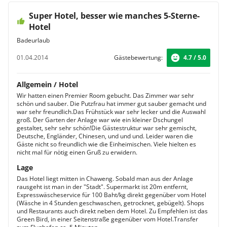
Super Hotel, besser wie manches 5-Sterne-
Hotel
Badeurlaub
01.04.2014
Gästebewertung:
4.7 / 5.0
Allgemein / Hotel
Wir hatten einen Premier Room gebucht. Das Zimmer war sehr
schön und sauber. Die Putzfrau hat immer gut sauber gemacht und
war sehr freundlich.Das Frühstück war sehr lecker und die Auswahl
groß. Der Garten der Anlage war wie ein kleiner Dschungel
gestaltet, sehr sehr schön!Die Gästestruktur war sehr gemischt,
Deutsche, Engländer, Chinesen, und und und. Leider waren die
Gäste nicht so freundlich wie die Einheimischen. Viele hielten es
nicht mal für nötig einen Gruß zu erwidern.
Lage
Das Hotel liegt mitten in Chaweng. Sobald man aus der Anlage
rausgeht ist man in der "Stadt". Supermarkt ist 20m entfernt,
Expresswäscheservice für 100 Baht/kg direkt gegenüber vom Hotel
(Wäsche in 4 Stunden geschwaschen, getrocknet, gebügelt). Shops
und Restaurants auch direkt neben dem Hotel. Zu Empfehlen ist das
Green Bird, in einer Seitenstraße gegenüber vom Hotel.Transfer