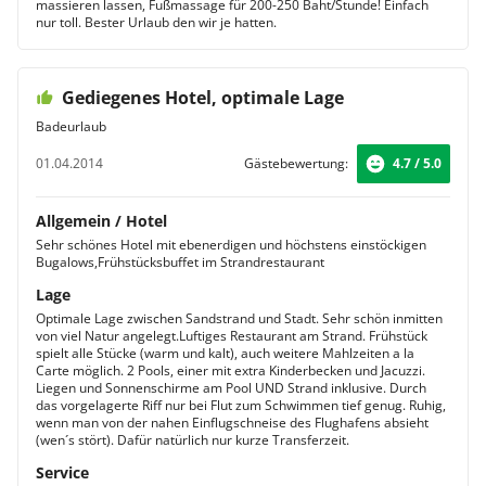
massieren lassen, Fußmassage für 200-250 Baht/Stunde! Einfach
nur toll. Bester Urlaub den wir je hatten.
Gediegenes Hotel, optimale Lage
Badeurlaub
01.04.2014
Gästebewertung:
4.7 / 5.0
Allgemein / Hotel
Sehr schönes Hotel mit ebenerdigen und höchstens einstöckigen
Bugalows,Frühstücksbuffet im Strandrestaurant
Lage
Optimale Lage zwischen Sandstrand und Stadt. Sehr schön inmitten
von viel Natur angelegt.Luftiges Restaurant am Strand. Frühstück
spielt alle Stücke (warm und kalt), auch weitere Mahlzeiten a la
Carte möglich. 2 Pools, einer mit extra Kinderbecken und Jacuzzi.
Liegen und Sonnenschirme am Pool UND Strand inklusive. Durch
das vorgelagerte Riff nur bei Flut zum Schwimmen tief genug. Ruhig,
wenn man von der nahen Einflugschneise des Flughafens absieht
(wen´s stört). Dafür natürlich nur kurze Transferzeit.
Service