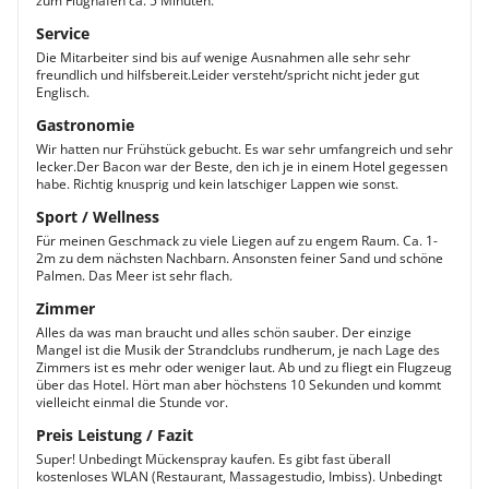
zum Flughafen ca. 5 Minuten.
Service
Die Mitarbeiter sind bis auf wenige Ausnahmen alle sehr sehr
freundlich und hilfsbereit.Leider versteht/spricht nicht jeder gut
Englisch.
Gastronomie
Wir hatten nur Frühstück gebucht. Es war sehr umfangreich und sehr
lecker.Der Bacon war der Beste, den ich je in einem Hotel gegessen
habe. Richtig knusprig und kein latschiger Lappen wie sonst.
Sport / Wellness
Für meinen Geschmack zu viele Liegen auf zu engem Raum. Ca. 1-
2m zu dem nächsten Nachbarn. Ansonsten feiner Sand und schöne
Palmen. Das Meer ist sehr flach.
Zimmer
Alles da was man braucht und alles schön sauber. Der einzige
Mangel ist die Musik der Strandclubs rundherum, je nach Lage des
Zimmers ist es mehr oder weniger laut. Ab und zu fliegt ein Flugzeug
über das Hotel. Hört man aber höchstens 10 Sekunden und kommt
vielleicht einmal die Stunde vor.
Preis Leistung / Fazit
Super! Unbedingt Mückenspray kaufen. Es gibt fast überall
kostenloses WLAN (Restaurant, Massagestudio, Imbiss). Unbedingt