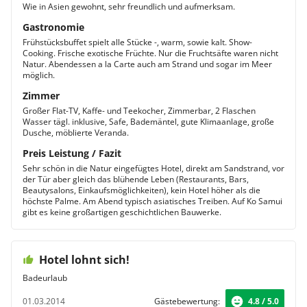
Wie in Asien gewohnt, sehr freundlich und aufmerksam.
Gastronomie
Frühstücksbuffet spielt alle Stücke -, warm, sowie kalt. Show-
Cooking. Frische exotische Früchte. Nur die Fruchtsäfte waren nicht
Natur. Abendessen a la Carte auch am Strand und sogar im Meer
möglich.
Zimmer
Großer Flat-TV, Kaffe- und Teekocher, Zimmerbar, 2 Flaschen
Wasser tägl. inklusive, Safe, Bademäntel, gute Klimaanlage, große
Dusche, möblierte Veranda.
Preis Leistung / Fazit
Sehr schön in die Natur eingefügtes Hotel, direkt am Sandstrand, vor
der Tür aber gleich das blühende Leben (Restaurants, Bars,
Beautysalons, Einkaufsmöglichkeiten), kein Hotel höher als die
höchste Palme. Am Abend typisch asiatisches Treiben. Auf Ko Samui
gibt es keine großartigen geschichtlichen Bauwerke.
Hotel lohnt sich!
Badeurlaub
01.03.2014
Gästebewertung:
4.8 / 5.0