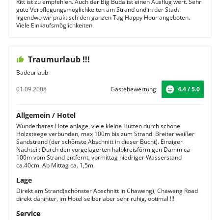
Ritt ist zu empfehlen. Auch der Big Buda ist einen Ausflug wert. Sehr
gute Verpflegungsmöglichkeiten am Strand und in der Stadt.
Irgendwo wir praktisch den ganzen Tag Happy Hour angeboten.
Viele Einkaufsmöglichkeiten.
Traumurlaub !!!
Badeurlaub
01.09.2008
Gästebewertung:
4.4 / 5.0
Allgemein / Hotel
Wunderbares Hotelanlage, viele kleine Hütten durch schöne
Holzsteege verbunden, max 100m bis zum Strand. Breiter weißer
Sandstrand (der schönste Abschnitt in dieser Bucht). Einziger
Nachteil: Durch den vorgelagerten halbkreisförmigen Damm ca
100m vom Strand entfernt, vormittag niedriger Wasserstand
ca.40cm. Ab Mittag ca. 1,5m.
Lage
Direkt am Strand(schönster Abschnitt in Chaweng), Chaweng Road
direkt dahinter, im Hotel selber aber sehr ruhig, optimal !!!
Service