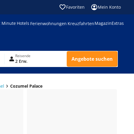
Favoriten
Mein Konto
t Minute
Hotels
Magazin
Extras
Ferienwohnungen
Kreuzfahrten
Reisende
Angebote suchen
2 Erw.
el
Cozumel Palace