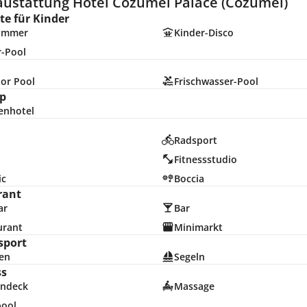
austattung Hotel Cozumel Palace (Cozumel)
e für Kinder
zimmer
Kinder-Disco
r-Pool
or Pool
Frischwasser-Pool
p
enhotel
Radsport
Fitnessstudio
ic
Boccia
rant
ar
Bar
urant
Minimarkt
sport
en
Segeln
ss
ndeck
Massage
pool