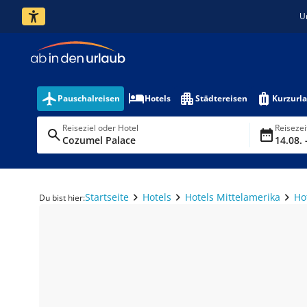
U
Pauschalreisen
Hotels
Städtereisen
Kurzurl
Reiseziel oder Hotel
Reiseze
Cozumel Palace
14.08. 
Startseite
Hotels
Hotels Mittelamerika
Ho
Du bist hier: