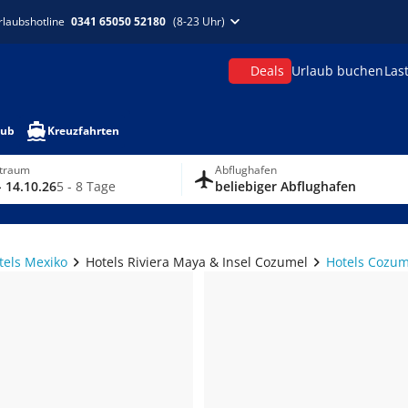
rlaubshotline
0341 65050 52180
(8-23 Uhr)
Deals
Urlaub buchen
Las
aub
Kreuzfahrten
itraum
Abflughafen
- 14.10.26
5 - 8 Tage
beliebiger Abflughafen
tels Mexiko
Hotels Riviera Maya & Insel Cozumel
Hotels Cozum