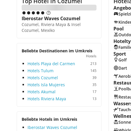
Top Hotel in
Cozumel
Hotel
Angebot
Spiel
Iberostar Waves Cozumel
Kinde
Cozumel, Riviera Maya & Insel
Pool
Cozumel, Mexiko
Outdo
Hotelty
Famili
Beliebte Destinationen im Umkreis
Sport
Hotels
Golf
Hotels Playa del Carmen
213
Dart
Hotels Tulum
145
Aerob
Hotels Cozumel
39
Restau
Hotels Isla Mujeres
35
Poolb
Hotels Akumal
17
Resta
Hotels Riviera Maya
13
Wasser
Tauch
Wellne
Beliebte Hotels im Umkreis
Sonne
Iberostar Waves Cozumel
Whirl