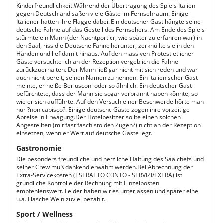
Kinderfreundlichkeit.Während der Übertragung des Spiels Italien
gegen Deutschland saßen viele Gäste im Fernsehraum. Einige
Italiener hatten ihre Flagge dabei. Ein deutscher Gast hängte seine
deutsche Fahne auf das Gestell des Fernsehers. Am Ende des Spiels
stürmte ein Mann (der Nachtportier, wie später zu erfahren war) in
den Saal, riss die Deutsche Fahne herunter, zerknüllte sie in den
Händen und lief damit hinaus. Auf den massiven Protest etlicher
Gäste versuchte ich an der Rezeption vergeblich die Fahne
zurückzuerhalten. Der Mann ließ gar nicht mit sich reden und war
auch nicht bereit, seinen Namen zu nennen. Ein italienischer Gast
meinte, er heiße Berlusconi oder so ähnlich. Ein deutscher Gast
befürchtete, dass der Mann sie sogar verbrannt haben könnte, so
wie er sich aufführte. Auf den Versuch einer Beschwerde hörte man
nur ?non capisco?. Einige deutsche Gäste zogen ihre vorzeitige
Abreise in Erwägung.Der Hotelbesitzer sollte einen solchen
Angestellten (mit fast faschistoiden Zügen?) nicht an der Rezeption
einsetzen, wenn er Wert auf deutsche Gäste legt.
Gastronomie
Die besonders freundliche und herzliche Haltung des Saalchefs und
seiner Crew muß dankend erwähnt werden.Bei Abrechnung der
Extra-Servicekosten (ESTRATTO CONTO - SERVIZI/EXTRA) ist
gründliche Kontrolle der Rechnung mit Einzelposten
empfehlenswert. Leider haben wir es unterlassen und später eine
u.a. Flasche Wein zuviel bezahlt.
Sport / Wellness