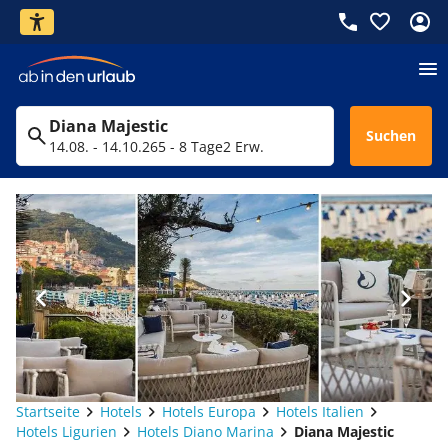
Diana Majestic
Suchen
14.08. - 14.10.26
5 - 8 Tage
2 Erw.
Startseite
Hotels
Hotels Europa
Hotels Italien
Hotels Ligurien
Hotels Diano Marina
Diana Majestic