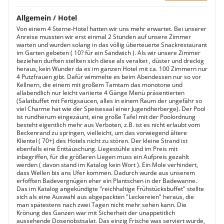
Allgemein / Hotel
Von einem 4 Sterne-Hotel hatten wir uns mehr erwartet. Bei unserer
Anreise mussten wir erst einmal 2 Stunden auf unsere Zimmer
warten und wurden solang in das völlig überteuerte Snackrestaurant
im Garten gebeten ( 10? für ein Sandwich ). Als wir unsere Zimmer
beziehen durften stellten sich diese als veraltet , düster und dreckig
heraus, kein Wunder da es im ganzen Hotel mit ca. 100 Zimmern nur
4 Putzfrauen gibt. Dafür wimmelte es beim Abendessen nur so vor
Kellnern, die einem mit großem Tamtam das monotone und
allabendlich nur leicht variierte 4 Gänge Menü präsentierten
(Salatbuffet mit Fertigsaucen, alles in einem Raum der ungefähr so
viel Charme hat wie der Speisesaal einer Jugendherberge). Der Pool
ist rundherum eingezäunt, eine große Tafel mit der Poolordnung
besteht eigentlich mehr aus Verboten, z.B. ist es nicht erlaubt vom
Beckenrand zu springen, vielleicht, um das vorwiegend ältere
Klientel ( 70+) des Hotels nicht zu stören. Der kleine Strand ist
ebenfalls eine Enttäuschung. Liegestühle sind im Preis mit
inbegriffen, für die größeren Liegen muss ein Aufpreis gezahlt
werden ( davon stand im Katalog kein Wort ). Ein Mole verhindert,
dass Wellen bis ans Ufer kommen. Dadurch wurde aus unserem
erfofften Badevergnügen eher ein Plantschen in der Badewanne.
Das im Katalog angekündigte "reichhaltige Frühstücksbuffet" stellte
sich als eine Auswahl aus abgepackten "Leckereien" heraus, die
man spätestens nach zwei Tagen nicht mehr sehen kann. Die
Krönung des Ganzen war mit Sicherheit der unappetitlich
aussehende Dosenobstsalat. Das einzig Frische was serviert wurde,