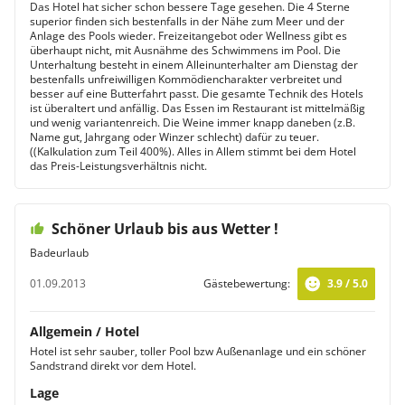
Das Hotel hat sicher schon bessere Tage gesehen. Die 4 Sterne
superior finden sich bestenfalls in der Nähe zum Meer und der
Anlage des Pools wieder. Freizeitangebot oder Wellness gibt es
überhaupt nicht, mit Ausnähme des Schwimmens im Pool. Die
Unterhaltung besteht in einem Alleinunterhalter am Dienstag der
bestenfalls unfreiwilligen Kommödiencharakter verbreitet und
besser auf eine Butterfahrt passt. Die gesamte Technik des Hotels
ist überaltert und anfällig. Das Essen im Restaurant ist mittelmäßig
und wenig variantenreich. Die Weine immer knapp daneben (z.B.
Name gut, Jahrgang oder Winzer schlecht) dafür zu teuer.
((Kalkulation zum Teil 400%). Alles in Allem stimmt bei dem Hotel
das Preis-Leistungsverhältnis nicht.
Schöner Urlaub bis aus Wetter !
Badeurlaub
01.09.2013
Gästebewertung:
3.9 / 5.0
Allgemein / Hotel
Hotel ist sehr sauber, toller Pool bzw Außenanlage und ein schöner
Sandstrand direkt vor dem Hotel.
Lage