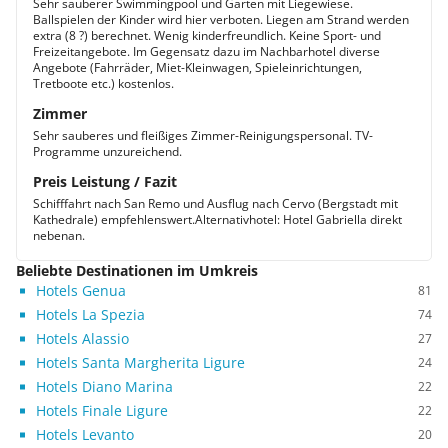
Sehr sauberer Swimmingpool und Garten mit Liegewiese.
Ballspielen der Kinder wird hier verboten. Liegen am Strand werden
extra (8 ?) berechnet. Wenig kinderfreundlich. Keine Sport- und
Freizeitangebote. Im Gegensatz dazu im Nachbarhotel diverse
Angebote (Fahrräder, Miet-Kleinwagen, Spieleinrichtungen,
Tretboote etc.) kostenlos.
Zimmer
Sehr sauberes und fleißiges Zimmer-Reinigungspersonal. TV-
Programme unzureichend.
Preis Leistung / Fazit
Schifffahrt nach San Remo und Ausflug nach Cervo (Bergstadt mit
Kathedrale) empfehlenswert.Alternativhotel: Hotel Gabriella direkt
nebenan.
Beliebte Destinationen im Umkreis
Hotels Genua
81
Hotels La Spezia
74
Hotels Alassio
27
Hotels Santa Margherita Ligure
24
Hotels Diano Marina
22
Hotels Finale Ligure
22
Hotels Levanto
20