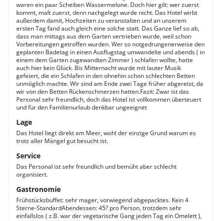
waren ein paar Scheiben Wassermelone. Doch hier gilt: wer zuerst
kommt, malt zuerst, denn nachgelegt wurde nicht. Das Hotel wirbt
außerdem damit, Hochzeiten zu veranstalten und an unserem
ersten Tag fand auch gleich eine solche statt. Das Ganze lief so ab,
dass man mittags aus dem Garten vertrieben wurde, weil schon
Vorbereitungen getroffen wurden. Wer so notgedrungenerweise den
geplanten Badetag in einen Ausflugstag umwandelte und abends ( in
einem dem Garten zugewandten Zimmer ) schlafen wollte, hatte
auch hier kein Glück. Bis Mitternacht wurde mit lauter Musik
gefeiert, die ein Schlafen in den ohnehin schon schlechten Betten
unmöglich machte. Wir sind am Ende zwei Tage früher abgereist, da
wir von den Betten Rückenschmerzen hatten.Fazit: Zwar ist das
Personal sehr freundlich, doch das Hotel ist vollkommen überteuert
und für den Familienurlaub denkbar ungeeignet
Lage
Das Hotel liegt direkt am Meer, wohl der einzige Grund warum es
trotz aller Mängel gut besucht ist.
Service
Das Personal ist sehr freundlich und bemüht aber schlecht
organisiert.
Gastronomie
Frühstücksbuffet: sehr mager, vorwiegend abgepacktes. Kein 4
Sterne-StandardAbendessen: 45? pro Person, trotzdem sehr
einfallslos ( z.B. war der vegetarische Gang jeden Tag ein Omelett ),