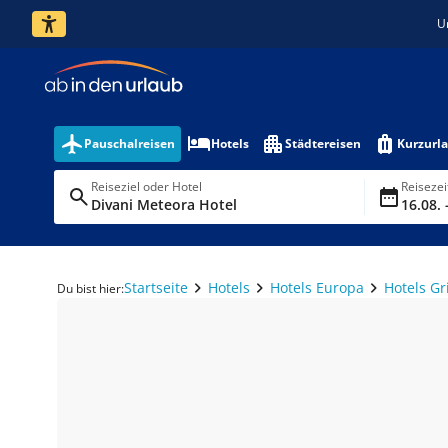
U
Pauschalreisen
Hotels
Städtereisen
Kurzurl
Reiseziel oder Hotel
Reiseze
Divani Meteora Hotel
16.08. 
Startseite
Hotels
Hotels Europa
Hotels G
Du bist hier: