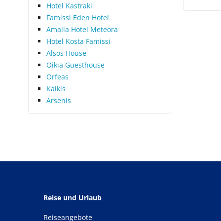
Hotel Kastraki
Famissi Eden Hotel
Amalia Hotel Meteora
Hotel Kosta Famissi
Alsos House
Oikia Guesthouse
Orfeas
Kaikis
Arsenis
Reise und Urlaub
Reiseangebote