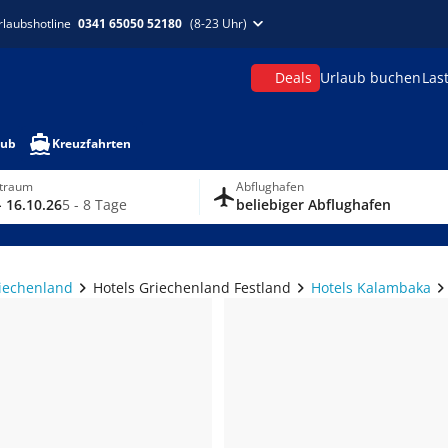
rlaubshotline
0341 65050 52180
(8-23 Uhr)
Deals
Urlaub buchen
Las
aub
Kreuzfahrten
itraum
Abflughafen
- 16.10.26
5 - 8 Tage
beliebiger Abflughafen
riechenland
Hotels Griechenland Festland
Hotels Kalambaka