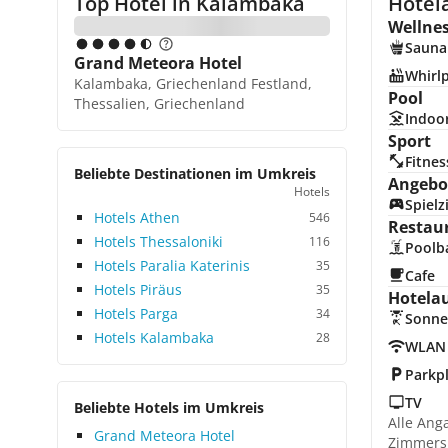
Top Hotel in
Kalambaka
Hotel
Wellne
Sauna
Grand Meteora Hotel
Whirl
Kalambaka, Griechenland Festland,
Pool
Thessalien, Griechenland
Indoo
Sport
Fitnes
Beliebte Destinationen im Umkreis
Angebot
Hotels
Spiel
Hotels Athen
546
Restau
Hotels Thessaloniki
116
Poolb
Hotels Paralia Katerinis
35
Cafe
Hotels Piräus
35
Hotela
Hotels Parga
34
Sonne
Hotels Kalambaka
28
WLAN
Parkp
TV
Beliebte Hotels im Umkreis
Alle Ang
Grand Meteora Hotel
Zimmers