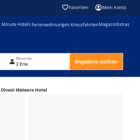
Favoriten
Mein Konto
t Minute
Hotels
Magazin
Extras
Ferienwohnungen
Kreuzfahrten
Reisende
Angebote suchen
2 Erw.
Divani Meteora Hotel