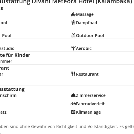
austattung Divani Meteora Hotel (Kalambaka)
ss
Massage
pool
Dampfbad
r Pool
Outdoor Pool
sstudio
Aerobic
e für Kinder
zimmer
rant
ar
Restaurant
usstattung
nschirm
Zimmerservice
Fahrradverleih
latz
Klimaanlage
aben sind ohne Gewähr von Richtigkeit und Vollständigkeit. Es gel
.