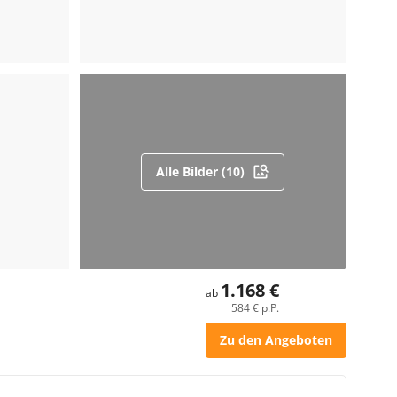
Alle Bilder (10)
1.168 €
ab
584 € p.P.
Zu den Angeboten