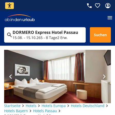
DORMERO Express Hotel Passau
Suchen
15.08. - 15.10.26
5 - 8 Tage
2 Erw.
Startseite
Hotels
Hotels Europa
Hotels Deutschland
Hotels Bayern
Hotels Passau