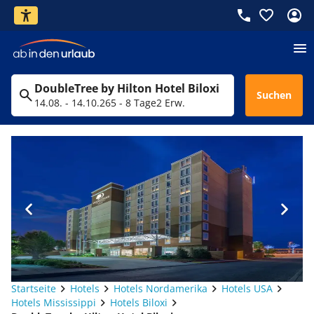
DoubleTree by Hilton Hotel Biloxi
Suchen
14.08. - 14.10.26
5 - 8 Tage
2 Erw.
Startseite
Hotels
Hotels Nordamerika
Hotels USA
Hotels Mississippi
Hotels Biloxi