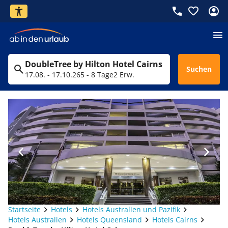
DoubleTree by Hilton Hotel Cairns
Suchen
17.08. - 17.10.26
5 - 8 Tage
2 Erw.
Startseite
Hotels
Hotels Australien und Pazifik
Hotels Australien
Hotels Queensland
Hotels Cairns