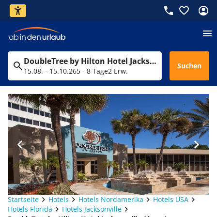
DoubleTree by Hilton Hotel Jacksonville Airport
Suchen
15.08. - 15.10.26
5 - 8 Tage
2 Erw.
Startseite
Hotels
Hotels Nordamerika
Hotels USA
Hotels Florida
Hotels Jacksonville