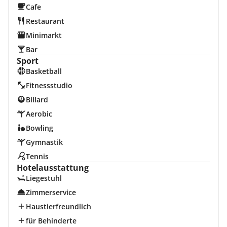
Cafe
Restaurant
Minimarkt
Bar
Sport
Basketball
Fitnessstudio
Billard
Aerobic
Bowling
Gymnastik
Tennis
Hotelausstattung
Liegestuhl
Zimmerservice
Haustierfreundlich
für Behinderte