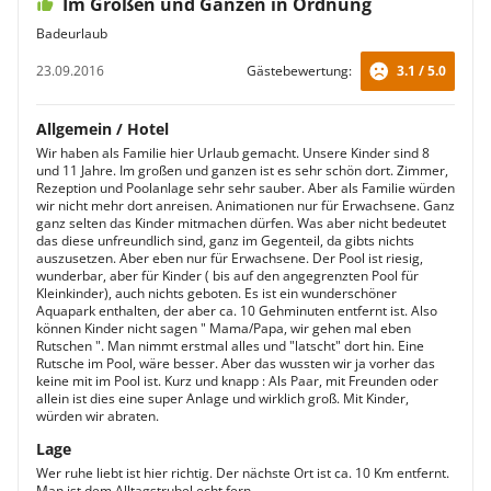
Im Großen und Ganzen in Ordnung
Badeurlaub
23.09.2016
Gästebewertung:
3.1 / 5.0
Allgemein / Hotel
Wir haben als Familie hier Urlaub gemacht. Unsere Kinder sind 8
und 11 Jahre. Im großen und ganzen ist es sehr schön dort. Zimmer,
Rezeption und Poolanlage sehr sehr sauber. Aber als Familie würden
wir nicht mehr dort anreisen. Animationen nur für Erwachsene. Ganz
ganz selten das Kinder mitmachen dürfen. Was aber nicht bedeutet
das diese unfreundlich sind, ganz im Gegenteil, da gibts nichts
auszusetzen. Aber eben nur für Erwachsene. Der Pool ist riesig,
wunderbar, aber für Kinder ( bis auf den angegrenzten Pool für
Kleinkinder), auch nichts geboten. Es ist ein wunderschöner
Aquapark enthalten, der aber ca. 10 Gehminuten entfernt ist. Also
können Kinder nicht sagen " Mama/Papa, wir gehen mal eben
Rutschen ". Man nimmt erstmal alles und "latscht" dort hin. Eine
Rutsche im Pool, wäre besser. Aber das wussten wir ja vorher das
keine mit im Pool ist. Kurz und knapp : Als Paar, mit Freunden oder
allein ist dies eine super Anlage und wirklich groß. Mit Kinder,
würden wir abraten.
Lage
Wer ruhe liebt ist hier richtig. Der nächste Ort ist ca. 10 Km entfernt.
Man ist dem Alltagstrubel echt fern.