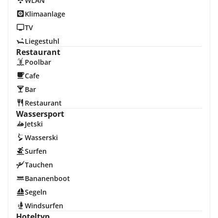
WLAN
Klimaanlage
TV
Liegestuhl
Restaurant
Poolbar
Cafe
Bar
Restaurant
Wassersport
Jetski
Wasserski
Surfen
Tauchen
Bananenboot
Segeln
Windsurfen
Hoteltyp