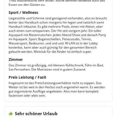
Trotz Massenküche sehr lecker. Köche bereiten teilweise auch das
Essen vor den Gästen zu.
Sport / Wellness
Liegestühle und Schirme sind genügend vorhanden, also es braucht
keiner das Handtuch schon morgens hin legen und natürlich samt
Handtuch inklusive. Es gibt mehrere Pools, einen mit Aktion, aber
auch einen zum entspannen. Der Hit seit vorigem Jahr: Ein toller
Aquapark mit Riesenrutschen. Jeden Abend Show und danach Party
im Aquapark. Sport: Bogenschießen, Fitnesstudio, Tennis,
Wassersport, Radtouren. und und und. W-LAN ist in der Lobby
kostenlos, kann aber auch günstig für den gesamten Bereich
gebucht werden. Miniclub für die Kinder ist einfach super.
Zimmer
Das Zimmer ist großzügig, mit kleinem Kühlschrank, Föhn im Bad,
Sat-Fernsehen. Die Matratzen sind in gutem Zustand.
Preis Leistung / Fazit
Insgesamt ist das Preis/Leistungsverhältnis nicht zu toppen. Das
Wetter ist bis weit in den Herbst noch angenehm warm. Es werden
gut organisierte Ausflüge angeboten. Also man kann komplett
faulenzen oder aktiv sein.
Sehr schöner Urlaub