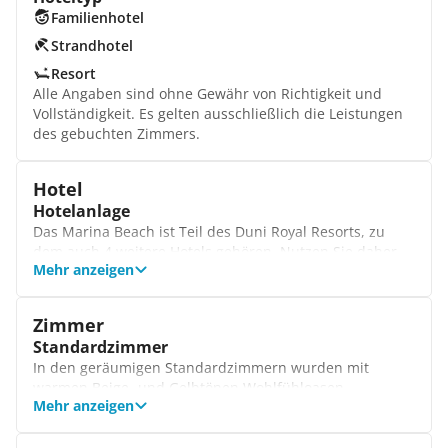
Familienhotel
Strandhotel
Resort
Alle Angaben sind ohne Gewähr von Richtigkeit und
Vollständigkeit. Es gelten ausschließlich die Leistungen
des gebuchten Zimmers.
Hotel
Hotelanlage
Das Marina Beach ist Teil des Duni Royal Resorts, zu
dem auch 4 weitere Hotels gehören. Nutzen Sie daher
Mehr anzeigen
auch die verschiedenen Einrichtungen der anderen
Hotels! Die Poolanlagen versprechen nicht nur
Erfrischung, sondern erwarten Sie auch mit Terrassen.
Zimmer
Hier entspannen Sie vollkommen!
Standardzimmer
Angebote für Kinder
In den geräumigen Standardzimmern wurden mit
Kindern wird in der Gesamtanlage so einiges geboten:
warmen Beige- und Gelbtönen Wohlfühloasen
Von verschiedenen Kinderpools bis hin zu Minidisco
Mehr anzeigen
geschaffen. Hier relaxen Sie auf Ihrem Balkon oder der
und -club ist alles dabei. Ihre Sprösslinge freuen sich
Terrasse und haben dabei auf Wunsch einen
somit auf abwechslungsreiche Tage und Gleichaltrige,
fantastischen Blick auf das Meer. Zudem wählen Sie