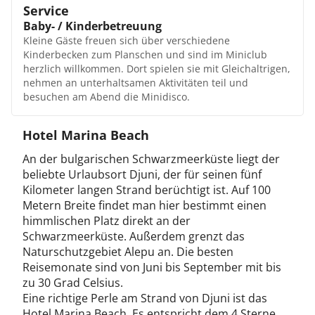
vollkommen, in dem Sie den Wellnessbereich besuchen.
Service
Freuen Sie sich auf erholsame Stunden und gönnen sich
Baby- / Kinderbetreuung
beispielsweise eine Massage oder relaxen einfach auf
Kleine Gäste freuen sich über verschiedene
Liegestühlen!
Kinderbecken zum Planschen und sind im Miniclub
Animation / Unterhaltung
herzlich willkommen. Dort spielen sie mit Gleichaltrigen,
Das Team aus insgesamt 40 Animateuren unterhält Sie
nehmen an unterhaltsamen Aktivitäten teil und
am Tag und hält am Abend zahlreiche Programme für
besuchen am Abend die Minidisco.
Sie bereit. Freuen Sie sich nicht nur auf unterhaltsame
Shows, sondern auch auf ein beeindruckendes
Hotel Marina Beach
Feuerwerk! Kleine Gäste baden nicht nur im Kinderpool,
sondern besuchen auch den Miniclub und die
An der bulgarischen Schwarzmeerküste liegt der
Minidisco.
beliebte Urlaubsort Djuni, der für seinen fünf
Kilometer langen Strand berüchtigt ist. Auf 100
Metern Breite findet man hier bestimmt einen
himmlischen Platz direkt an der
Schwarzmeerküste. Außerdem grenzt das
Naturschutzgebiet Alepu an. Die besten
Reisemonate sind von Juni bis September mit bis
zu 30 Grad Celsius.
Eine richtige Perle am Strand von Djuni ist das
Hotel Marina Beach. Es entspricht dem 4 Sterne