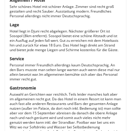
Allgemein / Hotel
Sehr schönes Hotel mit schöner Anlage. Zimmer sind recht groß
gestalten und recht Sauber. Ausstattung modern. Freundliches
Personal allerdings nicht immer Deutschsprachig.
Lage
Hotel liegt in Djuni recht abgelegen. Nächster größerer Ort ist
Sosopol (8km entfernt). Sosopol bietet eine schöne Altstadt und ist
ein Ausflug auf jeden fall wert. Gut zu erreichen mit dem Hoteltaxis
hin und zurück für etwa 18 Euro. Das Hotel liegt direkt am Strand
und bietet jede menge Liegen und Schirme kostenlos für die Gäste.
Service
Personal immer Freundlich allerdings kaum Deutschsprachig. An
den Bars musste man selten lange warten auch wenn diese mal nur
allein besetzt war.Im allgemeinen bemühte sich aber das Personal
immer recht gut.
Gastronomie
Auswahl an Gerichten war reichlich. Teils leider manches kalt aber
im allgemeinen recht gut. Da das Hotel in einem Resort ist kann man
auch fast alle anderen Restaurants und Bars der gesamten Anlage
nutzen (außer im Palace, da dort noch inkl. Bedienung ist) man sollte
aber vor dem 15 September abreisen da danach die obere Anlage
nach und nach geräumt wird und somit auch vieles nicht mehr
genutzt werden kann inkl. der Strandbar. Poolbar war bei uns ein
Witz wo nur Softdrinks und Wasser bei Selbstbedienung