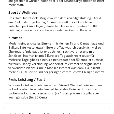
ausgeschenkt wurden. Auch Pool- oder Strandpartys finden da nicht
mehr statt.
Sport / Wellness
Das Hotel bietet viele Möglichkeiten der Freizeitgestaltung. Direkt
am Pool findet regelmäßig Animation statt. Es gibt auch einen
Rutschen park im Village (5 Rutschen leider nur bis etwa 15. 09
nutzbar) sowie ein sehr schönes Kinderbecken mit Rutschen.
Zimmer
Modern eingerichtetes Zimmer mit kleinen Tv und Klimaanlage und
Balkon. Safe kostet etwa 4 Euro pro Tag was ich persönlich viel zu
überteuert finde dazu ist er auch noch recht veraltet und mit
Schlüssel. Internet ist mit 5 Euro pro Tag auch recht teuer für
mehrere Tage gibt es einen kleinen rabatt aber 50 euro ist auch viel
zu teuer. Handy Verbindung war selbst im Zimmer sehr gut, somit
verwendete ich dafür mein Mobiles Internet was dank EU ja nicht
mehr all zu teuer ist und bei geringen verbrauch weit billiger kommt.
Preis Leistung / Fazit
Schönes Hotel zum Entspannen am Strand. Wer viel unternehmen
will sollte aber lieber ein Zentral liegendes Hotel in Burgas o. ä.
suchen da Taxis recht teuer sind (ca 1 Euro pro km.) Es gibt aber
auch günstige (für 35 Cent)