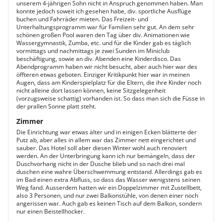
unserem 4-jährigen Sohn nicht in Anspruch genommen haben. Man
konnte jedoch soweit ich gesehen habe, div. sportliche Ausflüge
buchen und Fahrräder mieten. Das Freizeit- und
Unterhaltungsprogramm war für Familien sehr gut. An dem sehr
schönen großen Pool waren den Tag über div. Animationen wie
Wassergymnastik, Zumba, etc. und für die Kinder gab es täglich
vormittags und nachmittags je zwei Sunden im Miniclub
beschäftigung, sowie an div. Abenden eine Kinderdisco. Das
Abendprogramm haben wir nicht besucht, aber auch hier war des
öffteren etwas geboten. Einziger Kritikpunkt hier war in meinen
Augen, dass am Kinderspielplatz für die Eltern, die ihre Kinder noch
nicht alleine dort lassen können, keine Sitzgelegenheit
(vorzugsweise schattig) vorhanden ist. So dass man sich die Füsse in
der prallen Sonne platt steht.
Zimmer
Die Einrichtung war etwas älter und in einigen Ecken blätterte der
Putz ab, aber alles in allem war das Zimmer nett eingerichtet und
sauber. Das Hotel soll aber diesen Winter wohl auch renoviert
werden. An der Unterbringung kann ich nur bemängeln, dass der
Duschvorhang nicht in der Dusche blieb und so nach drei mal
duschen eine wahre Überschwemmung entstand. Allerdings gab es
im Bad einen extra Abfluss, so dass das Wasser wenigstens seinen
Weg fand. Ausserdem hatten wir ein Doppelzimmer mit Zustellbett,
also 3 Personen, und nur zwei Balkonstühle, von denen einer noch
angerissen war. Auch gab es keinen Tisch auf dem Balkon, sondern
nur einen Beistellhocker.