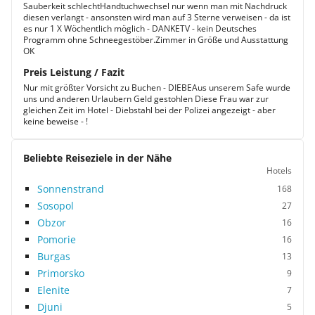
Sauberkeit schlechtHandtuchwechsel nur wenn man mit Nachdruck
diesen verlangt - ansonsten wird man auf 3 Sterne verweisen - da ist
es nur 1 X Wöchentlich möglich - DANKETV - kein Deutsches
Programm ohne Schneegestöber.Zimmer in Größe und Ausstattung
OK
Preis Leistung / Fazit
Nur mit größter Vorsicht zu Buchen - DIEBEAus unserem Safe wurde
uns und anderen Urlaubern Geld gestohlen Diese Frau war zur
gleichen Zeit im Hotel - Diebstahl bei der Polizei angezeigt - aber
keine beweise - !
Beliebte Reiseziele in der Nähe
Hotels
Sonnenstrand
168
Sosopol
27
Obzor
16
Pomorie
16
Burgas
13
Primorsko
9
Elenite
7
Djuni
5