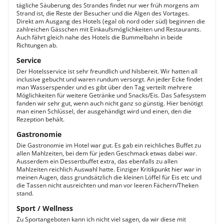
tägliche Säuberung des Strandes findet nur wer früh morgens am
Strand ist, die Reste der Besucher und die Algen des Vortages.
Direkt am Ausgang des Hotels (egal ob nord oder süd) beginnen die
zahlreichen Gässchen mit Einkaufsmöglichkeiten und Restaurants.
Auch fährt gleich nahe des Hotels die Bummelbahn in beide
Richtungen ab.
Service
Der Hotelsservice ist sehr freundlich und hilsbereit. Wir hatten all
inclusive gebucht und waren rundum versorgt. An jeder Ecke findet
man Wasserspender und es gibt über den Tag verteilt mehrere
Möglichkeiten für weitere Getränke und Snacks/Eis. Das Safesystem
fanden wir sehr gut, wenn auch nicht ganz so günstig. Hier benötigt
man einen Schlüssel, der ausgehändigt wird und einen, den die
Rezeption behält.
Gastronomie
Die Gastronomie im Hotel war gut. Es gab ein reichliches Buffet zu
allen Mahlzeiten, bei dem für jeden Geschmack etwas dabei war.
Ausserdem ein Dessertbuffet extra, das ebenfalls zu allen
Mahlzeiten reichlich Auswahl hatte. Einziger Kritikpunkt hier war in
meinen Augen, dass grundsätzlich die kleinen Löffel für Eis etc und
die Tassen nicht ausreichten und man vor leeren Fächern/Theken
stand.
Sport / Wellness
Zu Sportangeboten kann ich nicht viel sagen, da wir diese mit