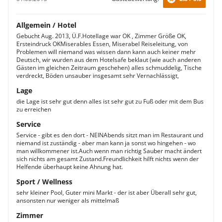
Allgemein / Hotel
Gebucht Aug. 2013, Ü.F.Hotellage war OK , Zimmer Größe OK,
Ersteindruck OKMiserables Essen, Miserabel Reiseleitung, von
Problemen will niemand was wissen dann kann auch keiner mehr
Deutsch, wir wurden aus dem Hotelsafe beklaut (wie auch anderen
Gästen im gleichen Zeitraum geschehen) alles schmuddelig, Tische
verdreckt, Böden unsauber insgesamt sehr Vernachlässigt,
Lage
die Lage ist sehr gut denn alles ist sehr gut zu Fuß oder mit dem Bus
zu erreichen
Service
Service - gibt es den dort - NEINAbends sitzt man im Restaurant und
niemand ist zuständig - aber man kann ja sonst wo hingehen - wo
man willkommener ist.Auch wenn man richtig Sauber macht ändert
sich nichts am gesamt Zustand.Freundlichkeit hilft nichts wenn der
Helfende überhaupt keine Ahnung hat.
Sport / Wellness
sehr kleiner Pool, Guter mini Markt - der ist aber Überall sehr gut,
ansonsten nur weniger als mittelmaß
Zimmer