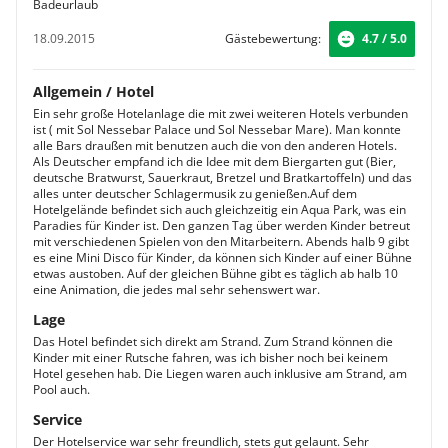
Badeurlaub
18.09.2015
Gästebewertung:
4.7 / 5.0
Allgemein / Hotel
Ein sehr große Hotelanlage die mit zwei weiteren Hotels verbunden
ist ( mit Sol Nessebar Palace und Sol Nessebar Mare). Man konnte
alle Bars draußen mit benutzen auch die von den anderen Hotels.
Als Deutscher empfand ich die Idee mit dem Biergarten gut (Bier,
deutsche Bratwurst, Sauerkraut, Bretzel und Bratkartoffeln) und das
alles unter deutscher Schlagermusik zu genießen.Auf dem
Hotelgelände befindet sich auch gleichzeitig ein Aqua Park, was ein
Paradies für Kinder ist. Den ganzen Tag über werden Kinder betreut
mit verschiedenen Spielen von den Mitarbeitern. Abends halb 9 gibt
es eine Mini Disco für Kinder, da können sich Kinder auf einer Bühne
etwas austoben. Auf der gleichen Bühne gibt es täglich ab halb 10
eine Animation, die jedes mal sehr sehenswert war.
Lage
Das Hotel befindet sich direkt am Strand. Zum Strand können die
Kinder mit einer Rutsche fahren, was ich bisher noch bei keinem
Hotel gesehen hab. Die Liegen waren auch inklusive am Strand, am
Pool auch.
Service
Der Hotelservice war sehr freundlich, stets gut gelaunt. Sehr