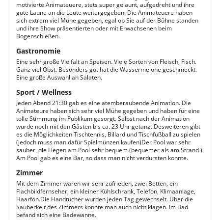
motivierte Animateuere, stets super gelaunt, aufgedreht und ihre
gute Laune an die Leute weitergegeben. Die Animateuere haben
sich extrem viel Mühe gegeben, egal ob Sie auf der Bühne standen
und ihre Show präsentierten oder mit Erwachsenen beim
Bogenschießen.
Gastronomie
Eine sehr große Vielfalt an Speisen. Viele Sorten von Fleisch, Fisch.
Ganz viel Obst. Besonders gut hat die Wassermelone geschmeckt.
Eine große Auswahl an Salaten.
Sport / Wellness
Jeden Abend 21:30 gab es eine atemberaubende Animation. Die
Animateure haben sich sehr viel Mühe gegeben und haben für eine
tolle Stimmung im Publikum gesorgt. Selbst nach der Animation
wurde noch mit den Gästen bis ca. 23 Uhr getanzt.Desweiteren gibt
es die Möglichkeiten Tischtennis, Billard und Tischfußball zu spielen
(jedoch muss man dafür Spielmünzen kaufen)Der Pool war sehr
sauber, die Liegen am Pool sehr bequem (bequemer als am Strand ).
Am Pool gab es eine Bar, so dass man nicht verdursten konnte.
Zimmer
Mit dem Zimmer waren wir sehr zufrieden, zwei Betten, ein
Flachbildfernseher, ein kleiner Kühlschrank, Telefon, Klimaanlage,
Haarfön.Die Handtücher wurden jeden Tag gewechselt. Über die
Sauberkeit des Zimmers konnte man auch nicht klagen. Im Bad
befand sich eine Badewanne.