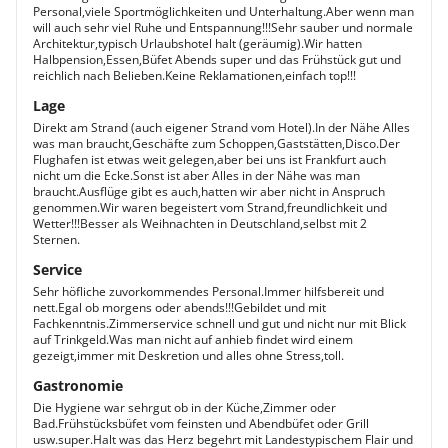
Personal,viele Sportmöglichkeiten und Unterhaltung.Aber wenn man
will auch sehr viel Ruhe und Entspannung!!!Sehr sauber und normale
Architektur,typisch Urlaubshotel halt (geräumig).Wir hatten
Halbpension,Essen,Büfet Abends super und das Frühstück gut und
reichlich nach Belieben.Keine Reklamationen,einfach top!!!
Lage
Direkt am Strand (auch eigener Strand vom Hotel).In der Nähe Alles
was man braucht,Geschäfte zum Schoppen,Gaststätten,Disco.Der
Flughafen ist etwas weit gelegen,aber bei uns ist Frankfurt auch
nicht um die Ecke.Sonst ist aber Alles in der Nähe was man
braucht.Ausflüge gibt es auch,hatten wir aber nicht in Anspruch
genommen.Wir waren begeistert vom Strand,freundlichkeit und
Wetter!!!Besser als Weihnachten in Deutschland,selbst mit 2
Sternen.
Service
Sehr höfliche zuvorkommendes Personal.Immer hilfsbereit und
nett.Egal ob morgens oder abends!!!Gebildet und mit
Fachkenntnis.Zimmerservice schnell und gut und nicht nur mit Blick
auf Trinkgeld.Was man nicht auf anhieb findet wird einem
gezeigt,immer mit Deskretion und alles ohne Stress,toll.
Gastronomie
Die Hygiene war sehrgut ob in der Küche,Zimmer oder
Bad.Frühstücksbüfet vom feinsten und Abendbüfet oder Grill
usw.super.Halt was das Herz begehrt mit Landestypischem Flair und