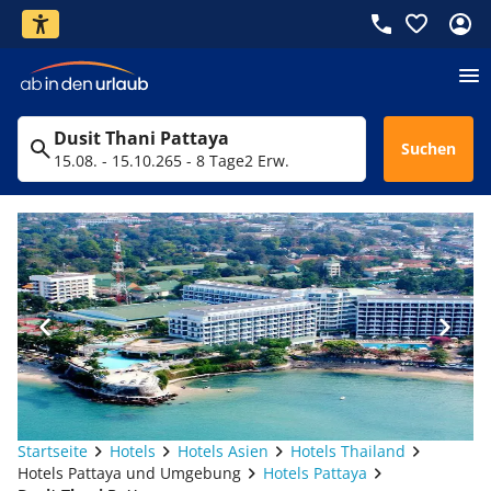
Dusit Thani Pattaya
Suchen
15.08. - 15.10.26
5 - 8 Tage
2 Erw.
Startseite
Hotels
Hotels Asien
Hotels Thailand
Hotels Pattaya und Umgebung
Hotels Pattaya