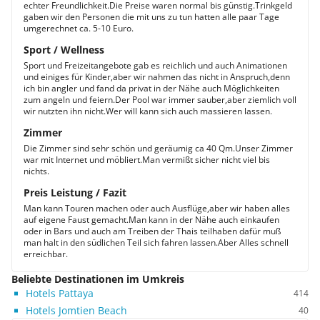
echter Freundlichkeit.Die Preise waren normal bis günstig.Trinkgeld
gaben wir den Personen die mit uns zu tun hatten alle paar Tage
umgerechnet ca. 5-10 Euro.
Sport / Wellness
Sport und Freizeitangebote gab es reichlich und auch Animationen
und einiges für Kinder,aber wir nahmen das nicht in Anspruch,denn
ich bin angler und fand da privat in der Nähe auch Möglichkeiten
zum angeln und feiern.Der Pool war immer sauber,aber ziemlich voll
wir nutzten ihn nicht.Wer will kann sich auch massieren lassen.
Zimmer
Die Zimmer sind sehr schön und geräumig ca 40 Qm.Unser Zimmer
war mit Internet und möbliert.Man vermißt sicher nicht viel bis
nichts.
Preis Leistung / Fazit
Man kann Touren machen oder auch Ausflüge,aber wir haben alles
auf eigene Faust gemacht.Man kann in der Nähe auch einkaufen
oder in Bars und auch am Treiben der Thais teilhaben dafür muß
man halt in den südlichen Teil sich fahren lassen.Aber Alles schnell
erreichbar.
Beliebte Destinationen im Umkreis
Hotels Pattaya
414
Hotels Jomtien Beach
40