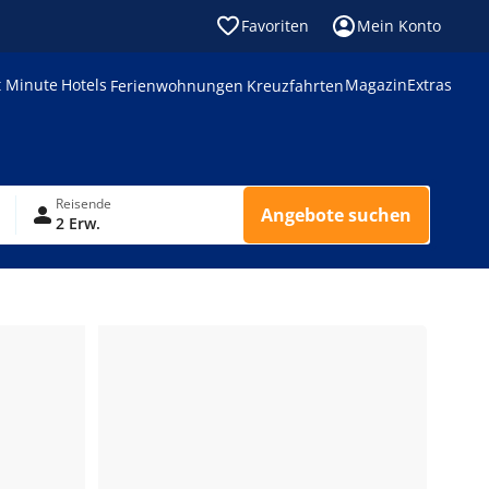
Favoriten
Mein Konto
t Minute
Hotels
Magazin
Extras
Ferienwohnungen
Kreuzfahrten
Reisende
Angebote suchen
2 Erw.