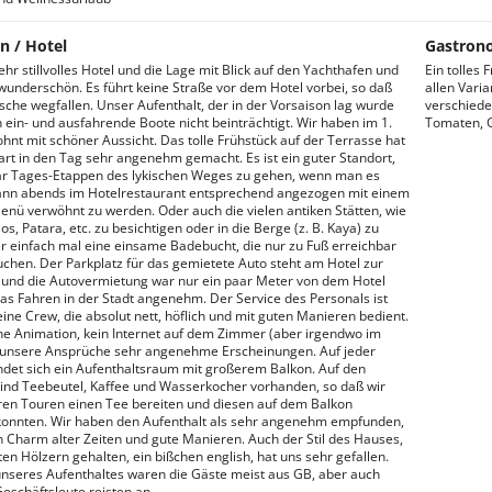
n / Hotel
Gastron
sehr stillvolles Hotel und die Lage mit Blick auf den Yachthafen und
Ein tolles 
wunderschön. Es führt keine Straße vor dem Hotel vorbei, so daß
allen Varia
che wegfallen. Unser Aufenthalt, der in der Vorsaison lag wurde
verschiede
 ein- und ausfahrende Boote nicht beinträchtigt. Wir haben im 1.
Tomaten, G
hnt mit schöner Aussicht. Das tolle Frühstück auf der Terrasse hat
art in den Tag sehr angenehm gemacht. Es ist ein guter Standort,
ar Tages-Etappen des lykischen Weges zu gehen, wenn man es
ann abends im Hotelrestaurant entsprechend angezogen mit einem
nü verwöhnt zu werden. Oder auch die vielen antiken Stätten, wie
os, Patara, etc. zu besichtigen oder in die Berge (z. B. Kaya) zu
r einfach mal eine einsame Badebucht, die nur zu Fuß erreichbar
suchen. Der Parkplatz für das gemietete Auto steht am Hotel zur
und die Autovermietung war nur ein paar Meter von dem Hotel
Das Fahren in der Stadt angenehm. Der Service des Personals ist
eine Crew, die absolut nett, höflich und mit guten Manieren bedient.
ne Animation, kein Internet auf dem Zimmer (aber irgendwo im
r unsere Ansprüche sehr angenehme Erscheinungen. Auf jeder
ndet sich ein Aufenthaltsraum mit großerem Balkon. Auf den
nd Teebeutel, Kaffee und Wasserkocher vorhanden, so daß wir
en Touren einen Tee bereiten und diesen auf dem Balkon
onnten. Wir haben den Aufenthalt als sehr angenehm empfunden,
Charm alter Zeiten und gute Manieren. Auch der Stil des Hauses,
lten Hölzern gehalten, ein bißchen english, hat uns sehr gefallen.
seres Aufenthaltes waren die Gäste meist aus GB, aber auch
Geschäftsleute reisten an.