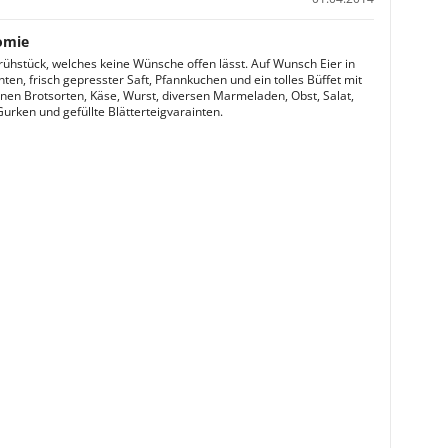
omie
Frühstück, welches keine Wünsche offen lässt. Auf Wunsch Eier in
nten, frisch gepresster Saft, Pfannkuchen und ein tolles Büffet mit
nen Brotsorten, Käse, Wurst, diversen Marmeladen, Obst, Salat,
urken und gefüllte Blätterteigvarainten.