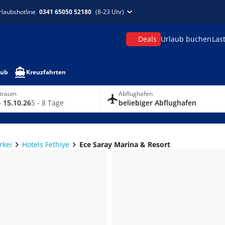
rlaubshotline
0341 65050 52180
(8-23 Uhr)
Deals
Urlaub buchen
Las
aub
Kreuzfahrten
itraum
Abflughafen
- 15.10.26
5 - 8 Tage
beliebiger Abflughafen
rkei
Hotels Fethiye
Ece Saray Marina & Resort