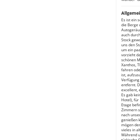
Allgemei
Es ist ein 
die Berge 
Autogeräus
auch durch
Stock gewo
uns den St
um ein pa
vorzieht d
schönen Me
Xanthos, Tl
fahren ode
ist, aufzu
Verfügung 
entfernt. 
excellent, 
Es gab kei
Hotel), fü
Etage befi
Zimmern si
nach unser
genießen k
mögen den 
vieles in a
Während un
türkische 