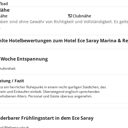
fbad
Nähe
nähe
Clubnähe
aben sind ohne Gewähr von Richtigkeit und Vollständigkeit. Es gel
.
lte Hotelbewertungen zum Hotel Ece Saray Marina & Re
e Woche Entspannung
Aufenthalt
stung / Fazit
ist ein herrlicher Ruhepunkt in einem recht quirligen Städtchen, das
ln und Einkaufen einlädt. Überwiegend englisch sprechendes
gehobenen Alters. Personal und Gäste überaus angenehm.
erbarer Frühlingsstart in dem Ece Saray
nd Wellnessurlaub