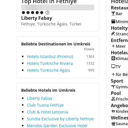
Top Hotel in
Fethiye
Hotela
Restau
Bar
Liberty Fabay
Minim
Fethiye, Türkische Ägäis, Türkei
Hotelty
Stran
Entfer
Beliebte Destinationen im Umkreis
Meer
Hotels
Hotela
Hotels Istanbul (Provinz)
1363
Klima
Hotels Türkische Riviera
1332
TV
Hotels Türkische Ägäis
995
für Be
Sport
Gymna
Beliebte Hotels im Umkreis
Pool
Liberty Fabay
Frisc
Club Tuana Fethiye
Angebot
Kinde
Club & Hotel Letoonia
Wellne
Sundia Exclusive by Liberty Fethiye
Sauna
Mendos Garden Exclusive Hotel