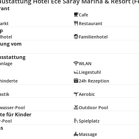
ustattung Hotel Ece Saray Marina & Resort (F
rant
Cafe
arkt
Restaurant
p
dhotel
Familienhotel
nung vom
usstattung
anlage
WLAN
Liegestuhl
hinderte
24h Rezeption
stik
Aerobic
hwasser-Pool
Outdoor Pool
e für Kinder
r-Pool
Spielplatz
ss
Massage