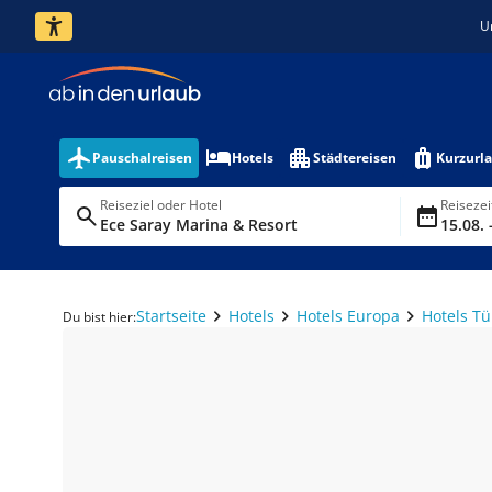
U
Pauschalreisen
Hotels
Städtereisen
Kurzurl
Reiseziel oder Hotel
Reiseze
Ece Saray Marina & Resort
15.08. 
Startseite
Hotels
Hotels Europa
Hotels Tü
Du bist hier: