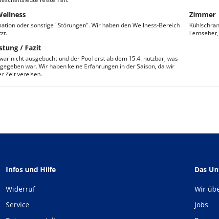
Wellness
Zimmer
ation oder sonstige "Störungen". Wir haben den Wellness-Bereich
Kühlschran
zt.
Fernseher,
stung / Fazit
war nicht ausgebucht und der Pool erst ab dem 15.4. nutzbar, was
gegeben war. Wir haben keine Erfahrungen in der Saison, da wir
er Zeit vereisen.
Infos und Hilfe
Das U
Widerruf
Wir üb
Service
Jobs