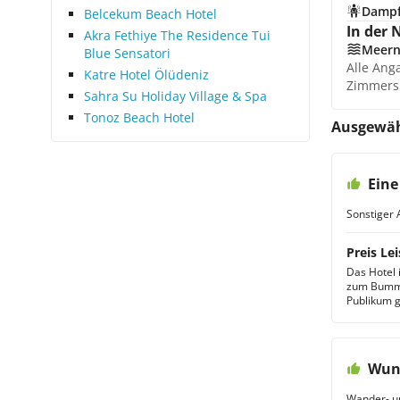
Damp
Belcekum Beach Hotel
In der 
Akra Fethiye The Residence Tui
Meer
Blue Sensatori
Alle Ang
Katre Hotel Ölüdeniz
Zimmers
Sahra Su Holiday Village & Spa
Tonoz Beach Hotel
Ausgewäh
Ein
Sonstiger 
Preis Lei
Das Hotel 
zum Bumme
Publikum 
Wund
Wander- u