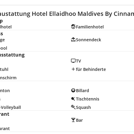
austattung Hotel Ellaidhoo Maldives By Cinnam
p
dhotel
Familienhotel
ss
ge
Sonnendeck
pool
usstattung
TV
tuhl
für Behinderte
nschirm
nton
Billard
s
Tischtennis
Volleyball
Squash
rant
Bar
urant