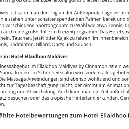
en ist groß und die Zubereitung gut und lecker. Besonders
soweit ist kann man den Tag an der Außenpoolanlage verbri
ühle stehen unter schattenspendenden Palmen bereit und der
ch verschiedene Sportangebote zu Wahl wie etwa Tennis, Be
ch auch eine große Rolle im Freizeitprogramm: Das Hotel so
eln, Tauchen, Jetski oder Kajak zu fahren. Im Innenbereich 
nis, Badminton, Billard, Darts und Squash.
s im Hotel Ellaidhoo Maldives
lnessabgebot im Ellaidhoo Maldives by Cinnamon ist ein wei
 Sauna freuen. Im Schönheitssalon wird zudem alles geboten
 Die Massage-Anwendungen sind ebenso wohltuend und sor
cht zur Tagesbeschäftigung reicht, der nimmt am Animation
immung und Abwechslung. Auch kann man die Zeit außerhalb
atz besuchen oder das tropische Hinterland erkunden. Gern
en.
hlte Hotelbewertungen zum Hotel Ellaidhoo
.