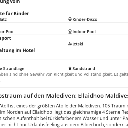
nung vom
e für Kinder
latz
Kinder-Disco
or Pool
Indoor Pool
sport
Jetski
altung im Hotel
e Strandlage
Sandstrand
aben sind ohne Gewähr von Richtigkeit und Vollständigkeit. Es gel
.
bstraum auf den Malediven: Ellaidhoo Maldiv
Atoll ist eines der größten Atolle der Malediven. 105 Trau
. Im Norden auf Ellaidhoo liegt das gleichnamige 4 Sterne 
sischen Aufenthalt bei türkisfarbenem Wasser und unter Pa
ber nicht nur Urlaubsfeeling aus dem Bilderbuch, sondern a