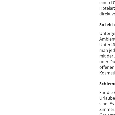
einen D
Hotelar
direkt v
So lebt
Unterge
Ambient
Unterkü
man jed
mit der
oder Du
offenen
Kosmeti
Schlem
Für die 
Urlaube
sind. E
Zimmers