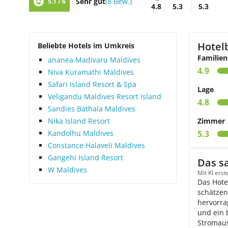
Sehr gut
(8 Bew.)
5.1 / 6
4.8
5.3
5.3
Hotel
Beliebte Hotels im Umkreis
Familien
ananea Madivaru Maldives
4.9
Niva Kuramathi Maldives
Safari Island Resort & Spa
Lage
Veligandu Maldives Resort Island
4.8
Sandies Bathala Maldives
Nika Island Resort
Zimmer
Kandolhu Maldives
5.3
Constance Halaveli Maldives
Gangehi Island Resort
Das s
W Maldives
Mit KI ers
Das Hote
schätzen
hervorra
und ein 
Stromaus