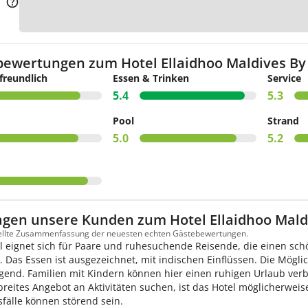
Zur K
bewertungen zum Hotel Ellaidhoo Maldives B
freundlich
Essen & Trinken
Service
5.4
5.3
Pool
Strand
5.0
5.2
agen unsere Kunden zum Hotel Ellaidhoo Mal
tellte Zusammenfassung der neuesten echten Gästebewertungen.
l eignet sich für Paare und ruhesuchende Reisende, die einen s
. Das Essen ist ausgezeichnet, mit indischen Einflüssen. Die Mög
gend. Familien mit Kindern können hier einen ruhigen Urlaub verbr
breites Angebot an Aktivitäten suchen, ist das Hotel möglicherwei
fälle können störend sein.