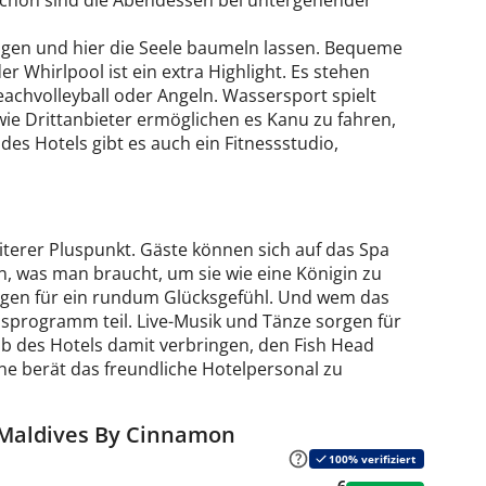
 schön sind die Abendessen bei untergehender
ngen und hier die Seele baumeln lassen. Bequeme
 Whirlpool ist ein extra Highlight. Es stehen
achvolleyball oder Angeln. Wassersport spielt
wie Drittanbieter ermöglichen es Kanu zu fahren,
des Hotels gibt es auch ein Fitnessstudio,
terer Pluspunkt. Gäste können sich auf das Spa
, was man braucht, um sie wie eine Königin zu
gen für ein rundum Glücksgefühl. Und wem das
sprogramm teil. Live-Musik und Tänze sorgen für
 des Hotels damit verbringen, den Fish Head
e berät das freundliche Hotelpersonal zu
 Maldives By Cinnamon
100% verifiziert
6