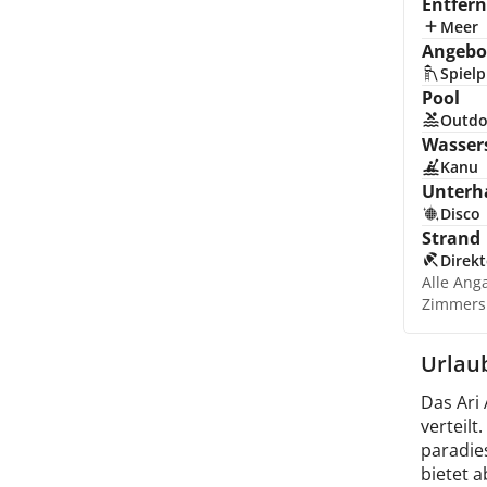
Entfer
Meer
Angebot
Spielp
Pool
Outdo
Wasser
Kanu
Unterh
Disco
Strand
Direkt
Alle Ang
Zimmers
Urlau
Das Ari 
verteilt
paradie
bietet a