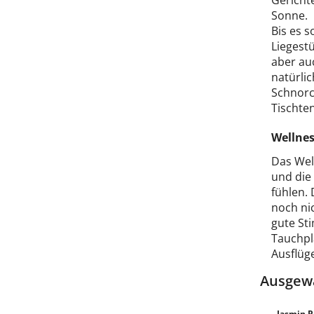
Gericht
Sonne.
Bis es 
Liegest
aber au
natürli
Schnorch
Tischten
Wellnes
Das Wel
und die
fühlen.
noch ni
gute St
Tauchpl
Ausflüg
Ausgewä
Jasmin P