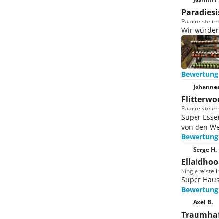
Paradiesi
Paar
reiste i
Wir würden
Bewertung
Johannes
Flitterw
Paar
reiste i
Super Essen
von den Wel
Bewertung
Serge H.
Ellaidhoo
Single
reiste 
Super Hausr
Bewertung
Axel B.
Traumhaf