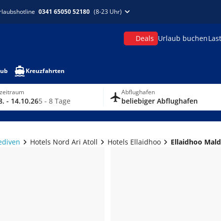
rlaubshotline
0341 65050 52180
(8-23 Uhr)
Deals
Urlaub buchen
Las
aub
Kreuzfahrten
zeitraum
Abflughafen
8. - 14.10.26
5 - 8 Tage
beliebiger Abflughafen
ediven
Hotels Nord Ari Atoll
Hotels Ellaidhoo
Ellaidhoo Mal