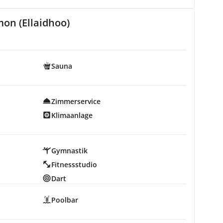
on (Ellaidhoo)
Sauna
Zimmerservice
Klimaanlage
Gymnastik
Fitnessstudio
Dart
Poolbar