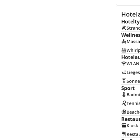
Hotel
Hotelty
Stran
Wellne
Massa
Whirl
Hotela
WLAN
Lieges
Sonne
Sport
Badmi
Tenni
Beach-
Restau
Kiosk
Resta