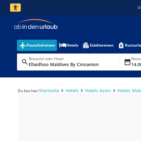
U
Pauschalreisen
Hotels
Städtereisen
Kurzurl
Reiseziel oder Hotel
Reise
Ellaidhoo Maldives By Cinnamon
14.0
Startseite
Hotels
Hotels Asien
Hotels Mal
Du bist hier: