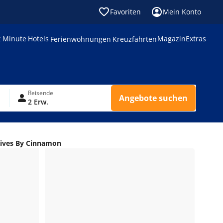
Favoriten
Mein Konto
t Minute
Hotels
Magazin
Extras
Ferienwohnungen
Kreuzfahrten
Reisende
Angebote suchen
2 Erw.
dives By Cinnamon