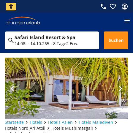
Safari Island Resort & Spa
Suchen
14.08. - 14.10.26
5 - 8 Tage
2 Erw.
Startseite
Hotels
Hotels Asien
Hotels Malediven
Hotels Nord Ari Atoll
Hotels Mushimasgali