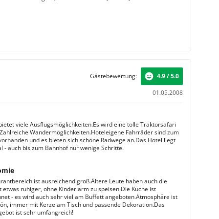
Gästebewertung:
4.9 / 5.0
01.05.2008
ietet viele Ausflugsmöglichkeiten.Es wird eine tolle Traktorsafari
ahlreiche Wandermöglichkeiten.Hoteleigene Fahrräder sind zum
vorhanden und es bieten sich schöne Radwege an.Das Hotel liegt
al - auch bis zum Bahnhof nur wenige Schritte.
omie
rantbereich ist ausreichend groß.Ältere Leute haben auch die
t etwas ruhiger, ohne Kinderlärm zu speisen.Die Küche ist
net - es wird auch sehr viel am Buffett angeboten.Atmosphäre ist
n, immer mit Kerze am Tisch und passende Dekoration.Das
ebot ist sehr umfangreich!