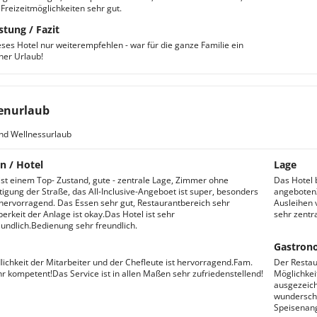
 Freizeitmöglichkeiten sehr gut.
stung / Fazit
ses Hotel nur weiterempfehlen - war für die ganze Familie ein
er Urlaub!
enurlaub
nd Wellnessurlaub
n / Hotel
Lage
ist einem Top- Zustand, gute - zentrale Lage, Zimmer ohne
Das Hotel b
igung der Straße, das All-Inclusive-Angeboet ist super, besonders
angebotenZ
 hervorragend. Das Essen sehr gut, Restaurantbereich sehr
Ausleihen 
erkeit der Anlage ist okay.Das Hotel ist sehr
sehr zentr
eundlich.Bedienung sehr freundlich.
Gastron
lichkeit der Mitarbeiter und der Chefleute ist hervorragend.Fam.
Der Restau
ehr kompetent!Das Service ist in allen Maßen sehr zufriedenstellend!
Möglichkei
ausgezeich
wunderschö
Speisenang