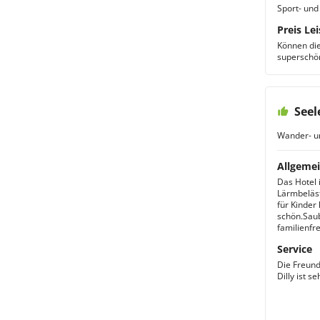
Sport- und
Preis Lei
Können die
superschön
Seel
Wander- u
Allgemei
Das Hotel 
Lärmbeläst
für Kinder
schön.Saub
familienfr
Service
Die Freund
Dilly ist s