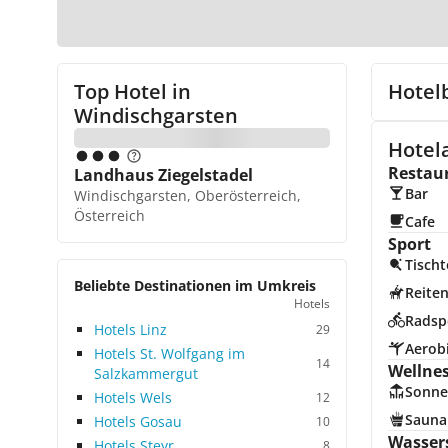
Top Hotel in
Hotel
Windischgarsten
Hotela
Restau
Landhaus Ziegelstadel
Bar
Windischgarsten, Oberösterreich,
Österreich
Cafe
Sport
Tischt
Beliebte Destinationen im Umkreis
Reite
Hotels
Radsp
Hotels Linz
29
Aerob
Hotels St. Wolfgang im
14
Wellne
Salzkammergut
Sonne
Hotels Wels
12
Sauna
Hotels Gosau
10
Wasser
Hotels Steyr
8