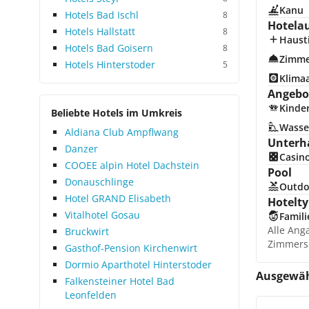
Kanu
Hotels Bad Ischl
8
Hotela
Hotels Hallstatt
8
Hausti
Hotels Bad Goisern
8
Zimme
Hotels Hinterstoder
5
Klima
Angebot
Kinde
Beliebte Hotels im Umkreis
Wasse
Aldiana Club Ampflwang
Unterh
Danzer
Casin
COOEE alpin Hotel Dachstein
Pool
Donauschlinge
Outdo
Hotel GRAND Elisabeth
Hotelty
Vitalhotel Gosau
Famili
Alle Ang
Bruckwirt
Zimmers
Gasthof-Pension Kirchenwirt
Dormio Aparthotel Hinterstoder
Ausgewähl
Falkensteiner Hotel Bad
Leonfelden