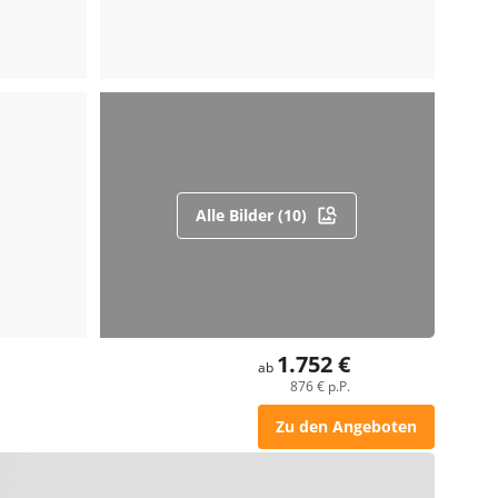
Alle Bilder (10)
1.752 €
ab
876 € p.P.
Zu den Angeboten