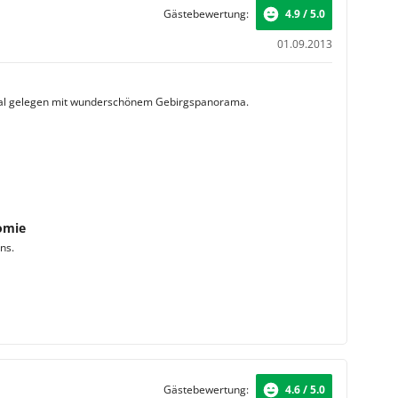
Gästebewertung:
4.9 / 5.0
01.09.2013
ral gelegen mit wunderschönem Gebirgspanorama.
omie
ns.
Gästebewertung:
4.6 / 5.0