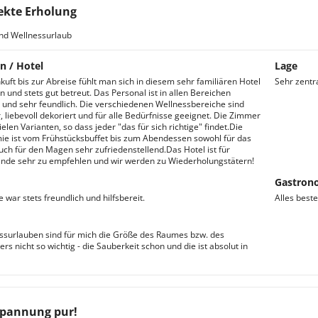
ekte Erholung
nd Wellnessurlaub
n / Hotel
Lage
kuft bis zur Abreise fühlt man sich in diesem sehr familiären Hotel
Sehr zent
 und stets gut betreut. Das Personal ist in allen Bereichen
und sehr feundlich. Die verschiedenen Wellnessbereiche sind
 liebevoll dekoriert und für alle Bedürfnisse geeignet. Die Zimmer
vielen Varianten, so dass jeder "das für sich richtige" findet.Die
e ist vom Frühstücksbuffet bis zum Abendessen sowohl für das
uch für den Magen sehr zufriedenstellend.Das Hotel ist für
nde sehr zu empfehlen und wir werden zu Wiederholungstätern!
Gastron
 war stets freundlich und hilfsbereit.
Alles beste
ssurlauben sind für mich die Größe des Raumes bzw. des
s nicht so wichtig - die Sauberkeit schon und die ist absolut in
pannung pur!