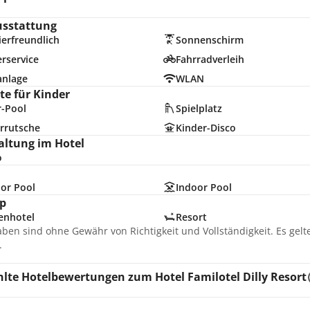
usstattung
erfreundlich
Sonnenschirm
rservice
Fahrradverleih
anlage
WLAN
e für Kinder
r-Pool
Spielplatz
rrutsche
Kinder-Disco
altung im Hotel
o
or Pool
Indoor Pool
p
enhotel
Resort
aben sind ohne Gewähr von Richtigkeit und Vollständigkeit. Es gel
.
te Hotelbewertungen zum Hotel Familotel Dilly Resort