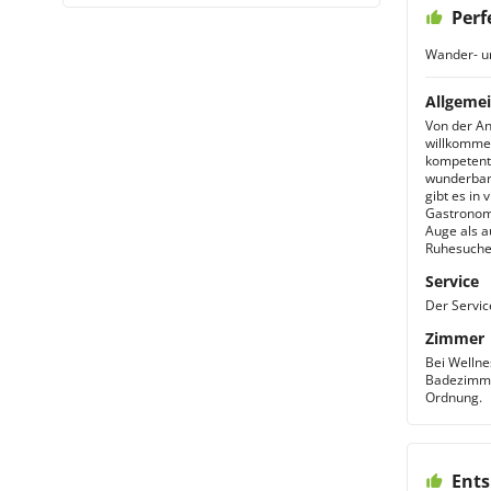
Perf
Wander- u
Allgemei
Von der An
willkommen
kompetent 
wunderbar,
gibt es in 
Gastronomi
Auge als a
Ruhesuche
Service
Der Service
Zimmer
Bei Wellne
Badezimmer
Ordnung.
Ents