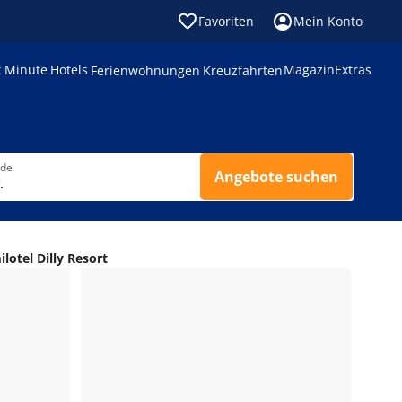
Favoriten
Mein Konto
t Minute
Hotels
Magazin
Extras
Ferienwohnungen
Kreuzfahrten
nde
Angebote suchen
.
lotel Dilly Resort