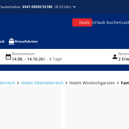
rlaubshotline
0341 65050 52180
(8-23 Uhr)
Deals
Urlaub buchen
Las
aub
Kreuzfahrten
Reisezeitraum
Reise
14.08. - 14.10.26
5 - 8 Tage
2 Erw
terreich
Hotels Oberösterreich
Hotels Windischgarsten
Fami