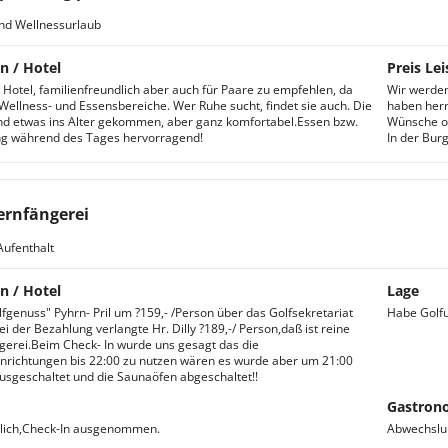
nd Wellnessurlaub
n / Hotel
Preis Lei
 Hotel, familienfreundlich aber auch für Paare zu empfehlen, da
Wir werden
Wellness- und Essensbereiche. Wer Ruhe sucht, findet sie auch. Die
haben herr
d etwas ins Alter gekommen, aber ganz komfortabel.Essen bzw.
Wünsche of
ng während des Tages hervorragend!
In der Bur
rnfängerei
Aufenthalt
n / Hotel
Lage
fgenuss" Pyhrn- Pril um ?159,- /Person über das Golfsekretariat
Habe Golfu
i der Bezahlung verlangte Hr. Dilly ?189,-/ Person,daß ist reine
erei.Beim Check- In wurde uns gesagt das die
nrichtungen bis 22:00 zu nutzen wären es wurde aber um 21:00
ausgeschaltet und die Saunaöfen abgeschaltet!!
Gastron
dlich,Check-In ausgenommen.
Abwechslun