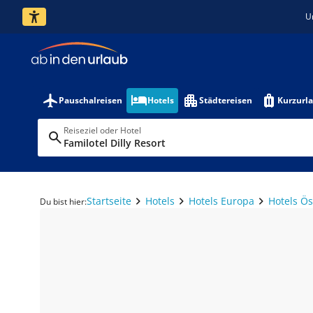
U
Pauschalreisen
Hotels
Städtereisen
Kurzurl
Reiseziel oder Hotel
Familotel Dilly Resort
Startseite
Hotels
Hotels Europa
Hotels Ös
Du bist hier: