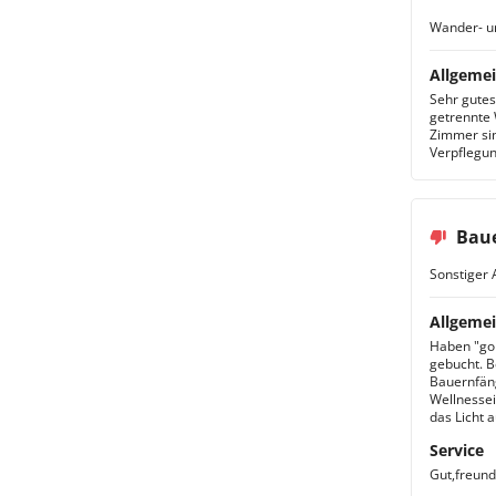
Wander- u
Allgemei
Sehr gutes
getrennte 
Zimmer sin
Verpflegu
Baue
Sonstiger 
Allgemei
Haben "gol
gebucht. Be
Bauernfäng
Wellnessei
das Licht 
Service
Gut,freun