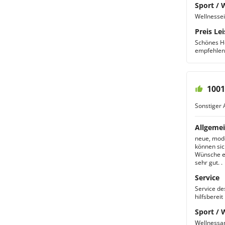
Sport / 
Wellnessei
Preis Lei
Schönes Ho
empfehlen(
1001
Sonstiger 
Allgemei
neue, mode
können sic
Wünsche er
sehr gut. .
Service
Service de
hilfsbereit
Sport / 
Wellnessan