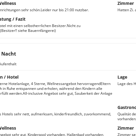
Wellness
Zimmer
nrichtungen sehr schön.Leider nur bis 21:00 nutzbar.
Hatten Zi.
stung / Fazit
tel mit einen selbstherrlichen Besitzer.Nicht zu
Besitzer!! siehe Bauernfängerei)
 Nacht
Aufenthalt
n / Hotel
Lage
rne Hotelanlage, 4 Sterne, Wellnessangebot hervorragendEltern
Lage des Ho
h in Ruhe entspannen und erholen, während den Kindern alle
füllt werden.All-inclusive Angebot sehr gut, Sauberkeit der Anlage
Gastron
s Hotels sehr nett, aufmerksam, kinderfreundlich, zuvorkommend,
Qualität de
vorhanden,
Wellness
Zimmer
gebot sehr gut, Kinderpool vorhanden, Hallenbad vorhanden,
Zimmer seh