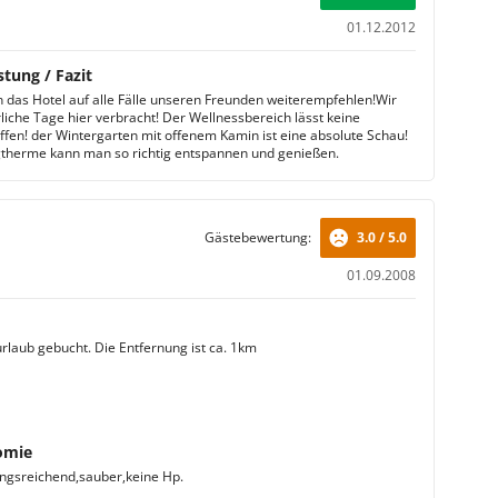
01.12.2012
stung / Fazit
 das Hotel auf alle Fälle unseren Freunden weiterempfehlen!Wir
liche Tage hier verbracht! Der Wellnessbereich lässt keine
fen! der Wintergarten mit offenem Kamin ist eine absolute Schau!
gtherme kann man so richtig entspannen und genießen.
Gästebewertung:
3.0 / 5.0
01.09.2008
rlaub gebucht. Die Entfernung ist ca. 1km
omie
gsreichend,sauber,keine Hp.