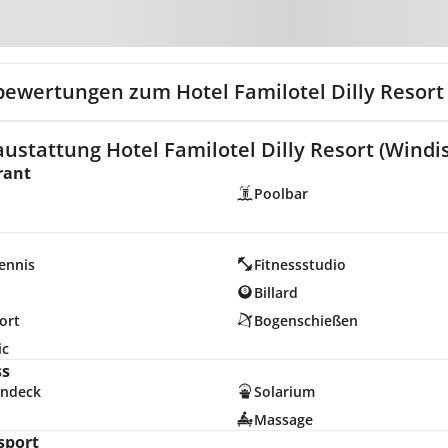
Zur Karte
bewertungen zum Hotel Familotel Dilly Resort
ustattung Hotel Familotel Dilly Resort (Windi
rant
Poolbar
ennis
Fitnessstudio
n
Billard
ort
Bogenschießen
ic
ss
ndeck
Solarium
Massage
sport