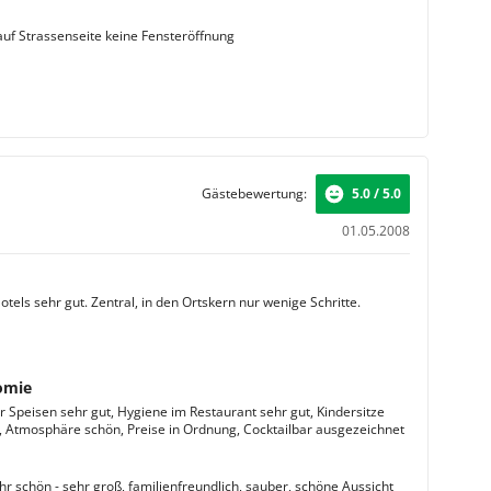
 auf Strassenseite keine Fensteröffnung
Gästebewertung:
5.0 / 5.0
01.05.2008
tels sehr gut. Zentral, in den Ortskern nur wenige Schritte.
omie
r Speisen sehr gut, Hygiene im Restaurant sehr gut, Kindersitze
 Atmosphäre schön, Preise in Ordnung, Cocktailbar ausgezeichnet
r schön - sehr groß, familienfreundlich, sauber, schöne Aussicht