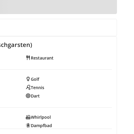
schgarsten)
Restaurant
Golf
Tennis
Dart
Whirlpool
Dampfbad