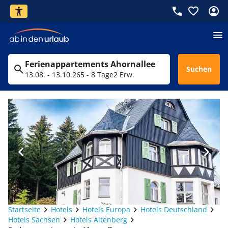
Ferienappartements Ahornallee
Suchen
13.08. - 13.10.26
5 - 8 Tage
2 Erw.
Startseite
Hotels
Hotels Europa
Hotels Deutschland
Hotels Sachsen
Hotels Altenberg