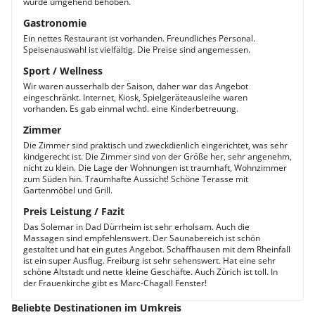
wurde umgehend behoben.
Gastronomie
Ein nettes Restaurant ist vorhanden. Freundliches Personal.
Speisenauswahl ist vielfältig. Die Preise sind angemessen.
Sport / Wellness
Wir waren ausserhalb der Saison, daher war das Angebot
eingeschränkt. Internet, Kiosk, Spielgeräteausleihe waren
vorhanden. Es gab einmal wchtl. eine Kinderbetreuung.
Zimmer
Die Zimmer sind praktisch und zweckdienlich eingerichtet, was sehr
kindgerecht ist. Die Zimmer sind von der Größe her, sehr angenehm,
nicht zu klein. Die Lage der Wohnungen ist traumhaft, Wohnzimmer
zum Süden hin. Traumhafte Aussicht! Schöne Terasse mit
Gartenmöbel und Grill.
Preis Leistung / Fazit
Das Solemar in Dad Dürrheim ist sehr erholsam. Auch die
Massagen sind empfehlenswert. Der Saunabereich ist schön
gestaltet und hat ein gutes Angebot. Schaffhausen mit dem Rheinfall
ist ein super Ausflug. Freiburg ist sehr sehenswert. Hat eine sehr
schöne Altstadt und nette kleine Geschäfte. Auch Zürich ist toll. In
der Frauenkirche gibt es Marc-Chagall Fenster!
Beliebte Destinationen im Umkreis