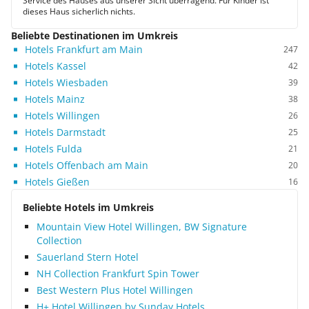
Service des Hauses aus unserer Sicht überragend. Für Kinder ist
dieses Haus sicherlich nichts.
Beliebte Destinationen im Umkreis
Hotels Frankfurt am Main
247
Hotels Kassel
42
Hotels Wiesbaden
39
Hotels Mainz
38
Hotels Willingen
26
Hotels Darmstadt
25
Hotels Fulda
21
Hotels Offenbach am Main
20
Hotels Gießen
16
Beliebte Hotels im Umkreis
Mountain View Hotel Willingen, BW Signature
Collection
Sauerland Stern Hotel
NH Collection Frankfurt Spin Tower
Best Western Plus Hotel Willingen
H+ Hotel Willingen by Sunday Hotels