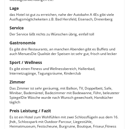
Lage
das Hotel ist gut zu erreichen, nahe der Autobahn A 4Es gibt viele
Ausflugsmöglichekeiten z.B. Bad Hersfeld, Eisenach, Dreienberg
Service
Der Service läßt nichts zu Wünschen übrig, einfall toll
Gastronomie
Es gibt drei Restaurants, an manchen Abenden gibt es Buffets und
auch MenuesDie Qualität der Speisen ist sehr gut, frisch und lecker
Sport / Wellness
Es gibt einen Fitness und Wellnessbereich, Hallenbad,
Internetzugänge, Tagungsräume, Kinderclub
Zimmer
Das Zimmer ist sehr geräumig, mit Balkon, TV, Doppelbett, Safe,
Minibar, Bademäntel, Badezimmer mit Badewanne, Föhn, beleuteter
SpiegelDie Wäsche wurde nach Wunsch gewechselt, Handtücher
täglich
Preis Leistung / Fazit
Es ist ein Hotel zum Wohlfühlen mit zwei Schlossflügeln aus dem 16.
Jhdt., Schlosspark mit Outdoor-Parcour, Liegestühle,
Heimatmuseum, Festscheune, Burgruine, Boutique, Friseur,Fitness