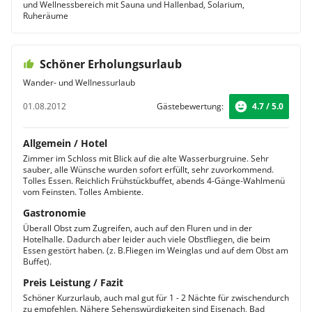
und Wellnessbereich mit Sauna und Hallenbad, Solarium,
Ruheräume
Schöner Erholungsurlaub
Wander- und Wellnessurlaub
01.08.2012
Gästebewertung:
4.7 / 5.0
Allgemein / Hotel
Zimmer im Schloss mit Blick auf die alte Wasserburgruine. Sehr
sauber, alle Wünsche wurden sofort erfüllt, sehr zuvorkommend.
Tolles Essen. Reichlich Frühstückbuffet, abends 4-Gänge-Wahlmenü
vom Feinsten. Tolles Ambiente.
Gastronomie
Überall Obst zum Zugreifen, auch auf den Fluren und in der
Hotelhalle. Dadurch aber leider auch viele Obstfliegen, die beim
Essen gestört haben. (z. B.Fliegen im Weinglas und auf dem Obst am
Buffet).
Preis Leistung / Fazit
Schöner Kurzurlaub, auch mal gut für 1 - 2 Nächte für zwischendurch
zu empfehlen. Nähere Sehenswürdigkeiten sind Eisenach, Bad