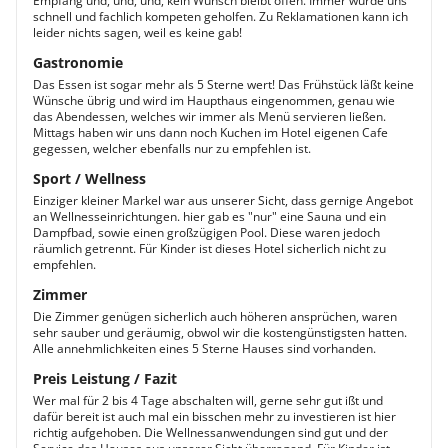
Empfang und, und, und, kein Wunsch bleibt offen. Immer wurde uns
schnell und fachlich kompeten geholfen. Zu Reklamationen kann ich
leider nichts sagen, weil es keine gab!
Gastronomie
Das Essen ist sogar mehr als 5 Sterne wert! Das Frühstück läßt keine
Wünsche übrig und wird im Haupthaus eingenommen, genau wie
das Abendessen, welches wir immer als Menü servieren ließen.
Mittags haben wir uns dann noch Kuchen im Hotel eigenen Cafe
gegessen, welcher ebenfalls nur zu empfehlen ist.
Sport / Wellness
Einziger kleiner Markel war aus unserer Sicht, dass gernige Angebot
an Wellnesseinrichtungen. hier gab es "nur" eine Sauna und ein
Dampfbad, sowie einen großzügigen Pool. Diese waren jedoch
räumlich getrennt. Für Kinder ist dieses Hotel sicherlich nicht zu
empfehlen.
Zimmer
Die Zimmer genügen sicherlich auch höheren ansprüchen, waren
sehr sauber und geräumig, obwol wir die kostengünstigsten hatten.
Alle annehmlichkeiten eines 5 Sterne Hauses sind vorhanden.
Preis Leistung / Fazit
Wer mal für 2 bis 4 Tage abschalten will, gerne sehr gut ißt und
dafür bereit ist auch mal ein bisschen mehr zu investieren ist hier
richtig aufgehoben. Die Wellnessanwendungen sind gut und der