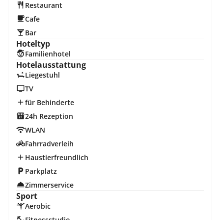
Restaurant
Cafe
Bar
Hoteltyp
Familienhotel
Hotelausstattung
Liegestuhl
TV
für Behinderte
24h Rezeption
WLAN
Fahrradverleih
Haustierfreundlich
Parkplatz
Zimmerservice
Sport
Aerobic
Fitnessstudio