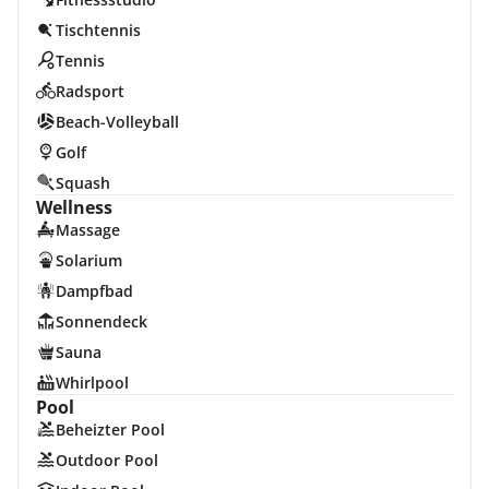
Tischtennis
Tennis
Radsport
Beach-Volleyball
Golf
Squash
Wellness
Massage
Solarium
Dampfbad
Sonnendeck
Sauna
Whirlpool
Pool
Beheizter Pool
Outdoor Pool