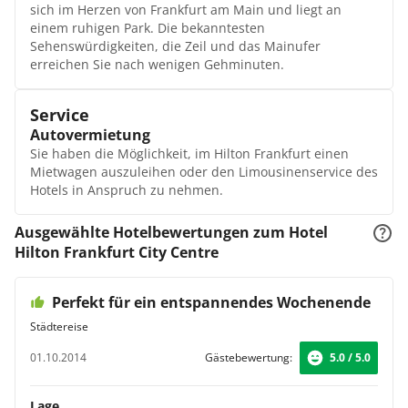
Deluxezimmer
sich im Herzen von Frankfurt am Main und liegt an
Das Deluxezimmer des Hilton Frankfurt überzeugt mit
einem ruhigen Park. Die bekanntesten
frischen Farben und schönem Design. Von dieser
Sehenswürdigkeiten, die Zeil und das Mainufer
Unterkunft aus genießen Sie den idyllischen Ausblick
erreichen Sie nach wenigen Gehminuten.
auf den Park. Zu den Ausstattungsmerkmalen zählen
das Bad mit Dusche und Wanne, der kabellose
Service
Internetzugang über WLAN, Flachbildfernseher mit
Premiumsendern, Safe sowie Kaffeemaschine und
Autovermietung
Minibar.
Sie haben die Möglichkeit, im Hilton Frankfurt einen
Standardzimmer mit Queensize-Bett
Mietwagen auszuleihen oder den Limousinenservice des
Die Standardzimmer mit gemütlichem Queenisze-Bett
Hotels in Anspruch zu nehmen.
bieten viele Annehmlichkeiten, die für einen
unvergesslichen Aufenthalt im Hilton Frankfurt sorgen.
Ausgewählte Hotelbewertungen zum Hotel
Neben dem speziellen Hilton Serenity Bett erwarten Sie
Hilton Frankfurt City Centre
ein Flachbildfernseher mit Premiumkanälen, ein
Radiowecker mit MP3-Anschluss sowie ein großer
Schreibtisch zum komfortablen Arbeiten. Das
Perfekt für ein entspannendes Wochenende
Badezimmer bietet Dusche, Badewanne, Kosmetikartikel
Städtereise
sowie gemütliche Bademäntel und Slipper. Vom Fenster
aus blicken Sie auf das Atrium des Hotels.
01.10.2014
Gästebewertung:
5.0 / 5.0
Junior Suite
Die 55 m² große Junior Suite ist ideal für
Lage