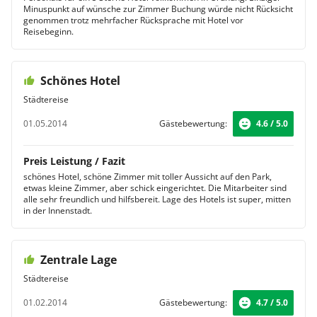
Minuspunkt auf wünsche zur Zimmer Buchung würde nicht Rücksicht
einem Wohnzimmer mit Essbereich und einer
genommen trotz mehrfacher Rücksprache mit Hotel vor
Kitchenette. Genießen Sie den traumhaften Ausblick auf
Reisebeginn.
die Skyline. Frische Blumen und Mineralwasser
erwarten Sie bei der Anreise und auch während Ihres
Aufenthaltes genießen Sie jede Menge Komfort, wie z.B.
Schönes Hotel
den Zugang zur Executive Lounge.
Städtereise
01.05.2014
Gästebewertung:
4.6 / 5.0
Preis Leistung / Fazit
schönes Hotel, schöne Zimmer mit toller Aussicht auf den Park,
etwas kleine Zimmer, aber schick eingerichtet. Die Mitarbeiter sind
alle sehr freundlich und hilfsbereit. Lage des Hotels ist super, mitten
in der Innenstadt.
Zentrale Lage
Städtereise
01.02.2014
Gästebewertung:
4.7 / 5.0