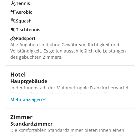
Tennis
Aerobic
Squash
Tischtennis
Radsport
Alle Angaben sind ohne Gewähr von Richtigkeit und
Vollständigkeit. Es gelten ausschließlich die Leistungen
des gebuchten Zimmers.
Hotel
Hauptgebäude
In der Innenstadt der Mainmetropole Frankfurt erwartet
Sie das Hilton Frankfurt, das nicht nur ideal für
Mehr anzeigen
Geschäftsreisende und Tagungsgäste ist, sondern auch
den idealen Ausgangspunkt für einen Städtetrip
darstellt. Neben dem Tagungszentrum, das Platz für bis
Zimmer
zu 585 Personen bietet, überzeugt das stilvolle Hotel mit
Standardzimmer
einem Spabereich und kulinarischen Höhepunkten.
Die komfortablen Standardzimmer bieten Ihnen einen
Rezeption
herrlichen Ausblick auf den Park oder die Innenstadt
Die große, lichtdurchflutete und offene Lobby bildet den