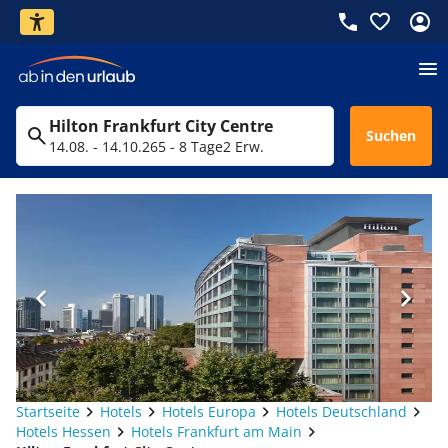
Hilton Frankfurt City Centre
Suchen
14.08. - 14.10.26
5 - 8 Tage
2 Erw.
Startseite
Hotels
Hotels Europa
Hotels Deutschland
Hotels Hessen
Hotels Frankfurt am Main