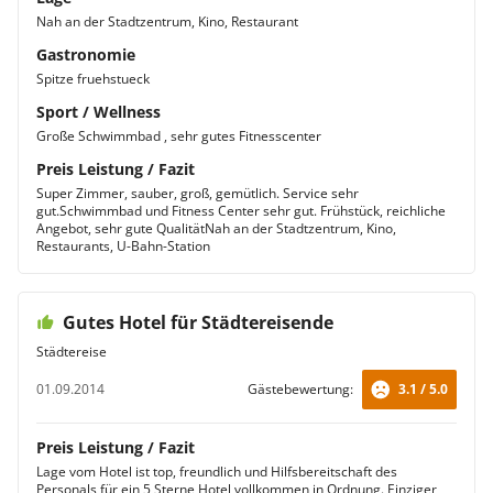
Geschäftsreisende oder Gäste, die Wert auf viel
Nah an der Stadtzentrum, Kino, Restaurant
Privatsphäre legen. Neben dem komfortablen
Schlafbereich mit Flachbildfernseher verfügt die
Gastronomie
Unterkunft über einen separaten Wohn- und
Spitze fruehstueck
Arbeitsbereich und eine kleine Kitchenette. Sie können
Sport / Wellness
in Ruhe Ihre E-Mails lesen, am Schreibtisch arbeiten
und am Abend entspannen. Auch hier haben Sie
Große Schwimmbad , sehr gutes Fitnesscenter
Zugang zur Executive Lounge und erhalten auf Wunsch
Preis Leistung / Fazit
Zeitungen geliefert.
Super Zimmer, sauber, groß, gemütlich. Service sehr
Penthouse Suite
gut.Schwimmbad und Fitness Center sehr gut. Frühstück, reichliche
Die Penthouse Suite begrüßt seine Gäste in den oberen
Angebot, sehr gute QualitätNah an der Stadtzentrum, Kino,
Etagen des luxuriösen Hotels. Auf 86 m² haben Sie viel
Restaurants, U-Bahn-Station
Platz, um die vorhandenen Annehmlichkeiten zu nutzen
und den Aufenthalt nach Ihren individuellen Wünschen
zu gestalten. Zur Unterhaltung trägt der
Gutes Hotel für Städtereisende
Flachbildfernseher bei, der über Premiumkanäle verfügt
Städtereise
und Pay-TV anbietet. Genießen Sie den Service der
kostenfreien Tageszeitungen, des separaten Check-in-
01.09.2014
Gästebewertung:
3.1 / 5.0
Schalters und das Frühstück in der Executive Lounge.
Präsidenten Suite
Die elegant ausgestattete und geräumige Präsidenten
Preis Leistung / Fazit
Suite befindet sich in den oberen Etagen des Hotels und
Lage vom Hotel ist top, freundlich und Hilfsbereitschaft des
Personals für ein 5 Sterne Hotel vollkommen in Ordnung. Einziger
besteht aus einem Schlafzimmer mit Kingsize-Bett,