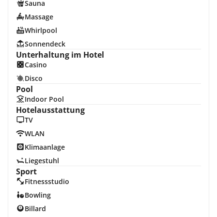
Sauna
Massage
Whirlpool
Sonnendeck
Unterhaltung im Hotel
Casino
Disco
Pool
Indoor Pool
Hotelausstattung
TV
WLAN
Klimaanlage
Liegestuhl
Sport
Fitnessstudio
Bowling
Billard