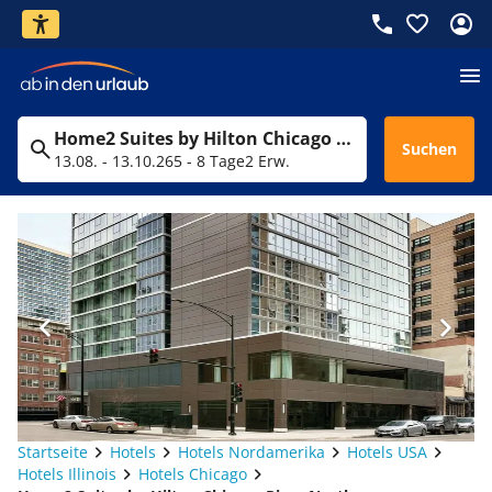
Home2 Suites by Hilton Chicago River North
Suchen
13.08. - 13.10.26
5 - 8 Tage
2 Erw.
Startseite
Hotels
Hotels Nordamerika
Hotels USA
Hotels Illinois
Hotels Chicago