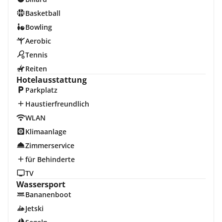
Basketball
Bowling
Aerobic
Tennis
Reiten
Hotelausstattung
Parkplatz
Haustierfreundlich
WLAN
Klimaanlage
Zimmerservice
für Behinderte
TV
Wassersport
Bananenboot
Jetski