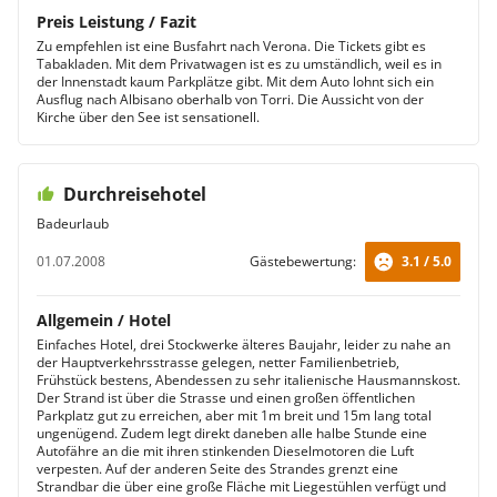
Preis Leistung / Fazit
Zu empfehlen ist eine Busfahrt nach Verona. Die Tickets gibt es
Tabakladen. Mit dem Privatwagen ist es zu umständlich, weil es in
der Innenstadt kaum Parkplätze gibt. Mit dem Auto lohnt sich ein
Ausflug nach Albisano oberhalb von Torri. Die Aussicht von der
Kirche über den See ist sensationell.
Durchreisehotel
Badeurlaub
01.07.2008
Gästebewertung:
3.1 / 5.0
Allgemein / Hotel
Einfaches Hotel, drei Stockwerke älteres Baujahr, leider zu nahe an
der Hauptverkehrsstrasse gelegen, netter Familienbetrieb,
Frühstück bestens, Abendessen zu sehr italienische Hausmannskost.
Der Strand ist über die Strasse und einen großen öffentlichen
Parkplatz gut zu erreichen, aber mit 1m breit und 15m lang total
ungenügend. Zudem legt direkt daneben alle halbe Stunde eine
Autofähre an die mit ihren stinkenden Dieselmotoren die Luft
verpesten. Auf der anderen Seite des Strandes grenzt eine
Strandbar die über eine große Fläche mit Liegestühlen verfügt und