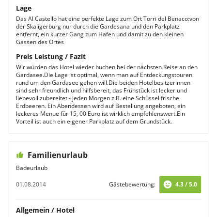
Lage
Das Al Castello hat eine perfekte Lage zum Ort Torri del Benaco:von
der Skaligerburg nur durch die Gardesana und den Parkplatz
entfernt, ein kurzer Gang zum Hafen und damit zu den kleinen
Gassen des Ortes
Preis Leistung / Fazit
Wir würden das Hotel wieder buchen bei der nächsten Reise an den
Gardasee.Die Lage ist optimal, wenn man auf Entdeckungstouren
rund um den Gardasee gehen will.Die beiden Hotelbesitzerinnen
sind sehr freundlich und hilfsbereit, das Frühstück ist lecker und
liebevoll zubereitet - jeden Morgen z.B. eine Schüssel frische
Erdbeeren. Ein Abendessen wird auf Bestellung angeboten, ein
leckeres Menue für 15, 00 Euro ist wirklich empfehlenswert.Ein
Vorteil ist auch ein eigener Parkplatz auf dem Grundstück.
Familienurlaub
Badeurlaub
01.08.2014
Gästebewertung:
4.3 / 5.0
Allgemein / Hotel