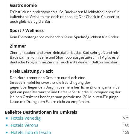
Gastronomie
Frühstück ist landestypisch(süße Backwaren Milchkaffee),aber für
italienische Verhältnisse doch reichhaltig.Der Check-in Counter ist
auch gleichzeitig die Bar.
Sport / Wellness
Kein Freizeitangebot vorhanden.Keine Spielmöglichkeit für Kinder.
Zimmer
Zimmer sauber und eher klein,dafür ist das Bad sehr goß und mit
Badewanne,Föhn,Seife und Shampoo ausgestattet.Im TV gibt es 3
deutsche Programme.Zimmer auch mit (kleinen) Balkon buchbar.
Preis Leistung / Fazit
Das Hotel trennt den Ortskern nur durch eine
Strasse.Empfehlenswert ist die Besichtigung der
gegenüberliegenden Burg,mit seinem herrliche Zironengarten. Es
gibt ein paar Restaurant und Cafes, aber für die Durchquerung der
kleinen Ortskerns benötigt man gerade mal 20 Minuten.Für junge
Leute mit Drang zum Feiern nicht zu empfehlen.
Beliebte Destinationen im Umkreis
Hotels Venedig
575
Hotels Verona
160
Hotels Lido di Jesolo
158