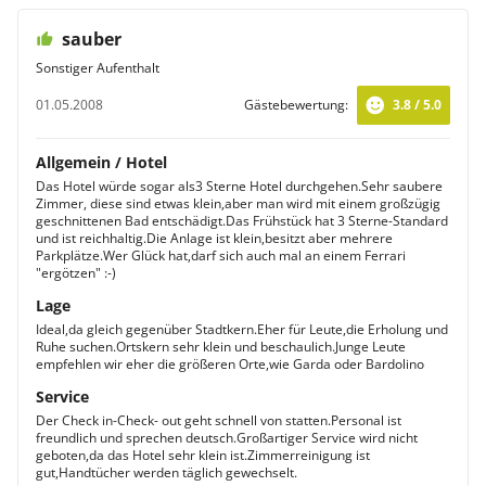
sauber
Sonstiger Aufenthalt
01.05.2008
Gästebewertung:
3.8 / 5.0
Allgemein / Hotel
Das Hotel würde sogar als3 Sterne Hotel durchgehen.Sehr saubere
Zimmer, diese sind etwas klein,aber man wird mit einem großzügig
geschnittenen Bad entschädigt.Das Frühstück hat 3 Sterne-Standard
und ist reichhaltig.Die Anlage ist klein,besitzt aber mehrere
Parkplätze.Wer Glück hat,darf sich auch mal an einem Ferrari
"ergötzen" :-)
Lage
Ideal,da gleich gegenüber Stadtkern.Eher für Leute,die Erholung und
Ruhe suchen.Ortskern sehr klein und beschaulich.Junge Leute
empfehlen wir eher die größeren Orte,wie Garda oder Bardolino
Service
Der Check in-Check- out geht schnell von statten.Personal ist
freundlich und sprechen deutsch.Großartiger Service wird nicht
geboten,da das Hotel sehr klein ist.Zimmerreinigung ist
gut,Handtücher werden täglich gewechselt.