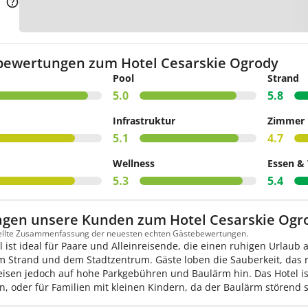
Zur K
bewertungen zum Hotel Cesarskie Ogrody
Pool
Strand
5.0
5.8
Infrastruktur
Zimmer
5.1
4.7
Wellness
Essen & 
5.3
5.4
agen unsere Kunden zum Hotel Cesarskie Ogr
tellte Zusammenfassung der neuesten echten Gästebewertungen.
l ist ideal für Paare und Alleinreisende, die einen ruhigen Urlaub
 Strand und dem Stadtzentrum. Gäste loben die Sauberkeit, das re
eisen jedoch auf hohe Parkgebühren und Baulärm hin. Das Hotel ist
n, oder für Familien mit kleinen Kindern, da der Baulärm störend 