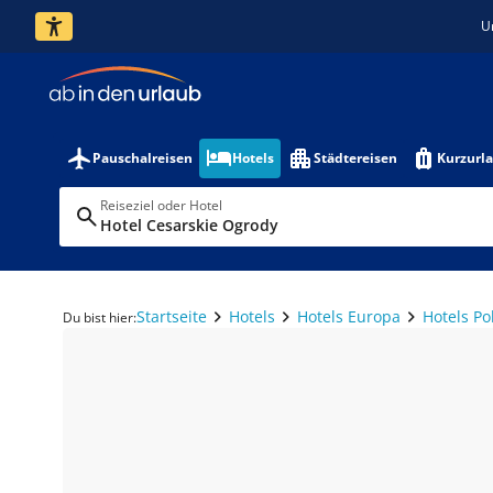
U
Pauschalreisen
Hotels
Städtereisen
Kurzurl
Reiseziel oder Hotel
Hotel Cesarskie Ogrody
Startseite
Hotels
Hotels Europa
Hotels Po
Du bist hier: