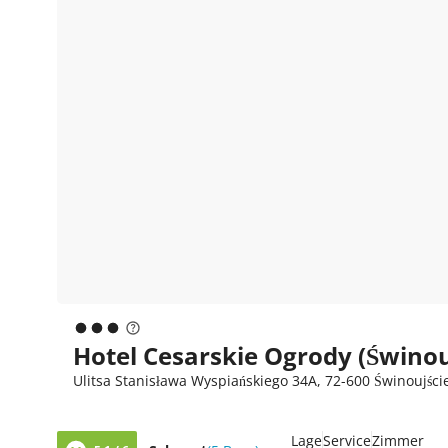
Hotel Cesarskie Ogrody (Świnou
Ulitsa Stanisława Wyspiańskiego 34A, 72-600 Świnoujści
Lage
Service
Zimmer