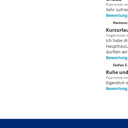
Paar
reiste i
Sehr zufri
Bewertung
Hartmut 
Kurzurla
Single
reiste 
Ich habe dr
Haupthaus,
durften wi
Bewertung
Stefan S.
Ruhe und 
Paar
reiste i
Eigentlich
Bewertung