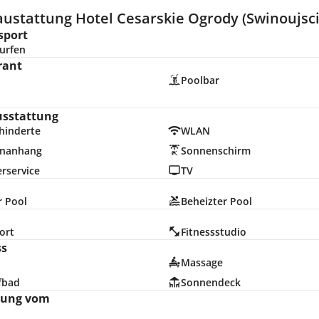
austattung Hotel Cesarskie Ogrody (Swinoujsci
sport
urfen
rant
Poolbar
usstattung
hinderte
WLAN
nanhang
Sonnenschirm
rservice
TV
r Pool
Beheizter Pool
ort
Fitnessstudio
ss
Massage
fbad
Sonnendeck
nung vom