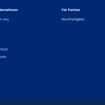
nternehmen
Für Partner
er uns
Nachhaltigkeit
chutz
ssum