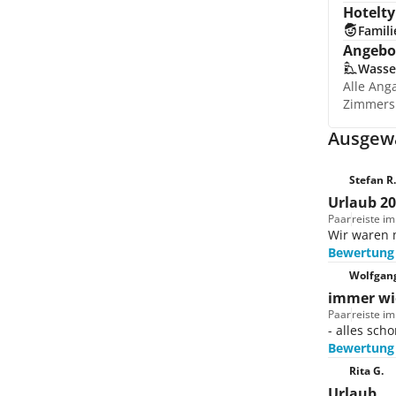
Hotelty
Famili
Angebot
Wasse
Alle Ang
Zimmers
Ausgewä
Stefan R.
Urlaub 2
Paar
reiste i
Wir waren 
Bewertung
Wolfgang
immer wi
Paar
reiste im
- alles sch
Bewertung
Rita G.
Urlaub