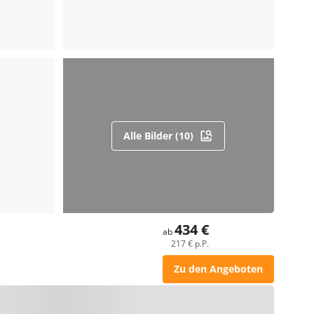
Alle Bilder (10)
434 €
ab
217 € p.P.
Zu den Angeboten