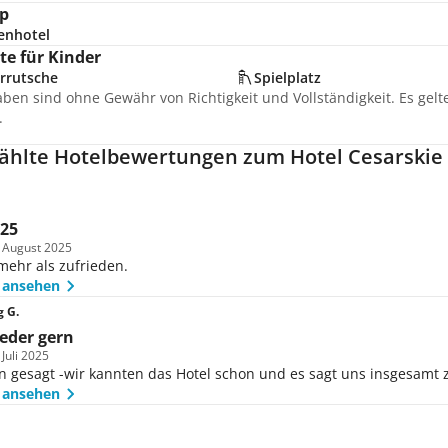
p
enhotel
e für Kinder
rrutsche
Spielplatz
aben sind ohne Gewähr von Richtigkeit und Vollständigkeit. Es gel
.
hlte Hotelbewertungen zum Hotel Cesarskie
025
m August 2025
mehr als zufrieden.
 ansehen
 G.
eder gern
 Juli 2025
on gesagt -wir kannten das Hotel schon und es sagt uns insgesamt 
 ansehen