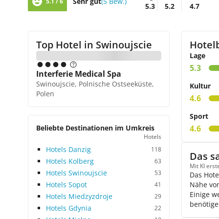
Sehr gut
(5 Bew.)
5.1 / 6
5.3
5.2
4.7
Top Hotel in
Swinoujscie
Hotel
Lage
5.3
Interferie Medical Spa
Swinoujscie, Polnische Ostseeküste,
Kultur
Polen
4.6
Sport
Beliebte Destinationen im Umkreis
4.6
Hotels
Hotels Danzig
118
Das s
Hotels Kolberg
63
Mit KI ers
Hotels Swinoujscie
53
Das Hote
Hotels Sopot
Nähe vom
41
Einige w
Hotels Miedzyzdroje
29
benötige
Hotels Gdynia
22