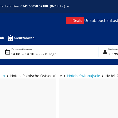
rlaubshotline
0341 65050 52180
(8-23 Uhr)
Deals
Urlaub buchen
Las
aub
Kreuzfahrten
Reisezeitraum
Reise
14.08. - 14.10.26
5 - 8 Tage
2 Erw
len
Hotels Polnische Ostseeküste
Hotels Swinoujscie
Hotel 