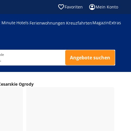
Favoriten
Mein Konto
t Minute
Hotels
Magazin
Extras
Ferienwohnungen
Kreuzfahrten
nde
Angebote suchen
.
Cesarskie Ogrody