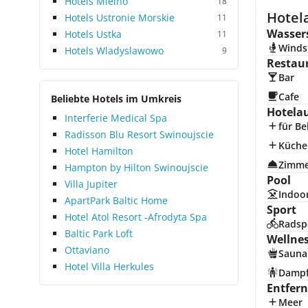
Hotels Mielno
18
Hotel
Hotels Ustronie Morskie
11
Wasser
Hotels Ustka
11
Winds
Hotels Wladyslawowo
9
Restau
Bar
Cafe
Beliebte Hotels im Umkreis
Hotela
Interferie Medical Spa
für Be
Radisson Blu Resort Swinoujscie
Küche
Hotel Hamilton
Zimme
Hampton by Hilton Swinoujscie
Pool
Villa Jupiter
Indoo
ApartPark Baltic Home
Sport
Hotel Atol Resort -Afrodyta Spa
Radsp
Baltic Park Loft
Wellne
Ottaviano
Sauna
Hotel Villa Herkules
Damp
Entfer
Meer