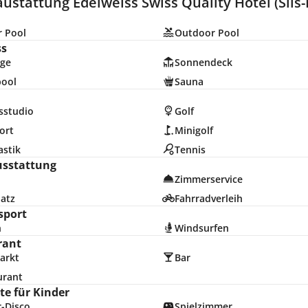
ustattung Edelweiss Swiss Quality Hotel (Sils-
r Pool
Outdoor Pool
ss
ge
Sonnendeck
pool
Sauna
sstudio
Golf
ort
Minigolf
stik
Tennis
usstattung
Zimmerservice
latz
Fahrradverleih
sport
n
Windsurfen
rant
arkt
Bar
urant
e für Kinder
r-Disco
Spielzimmer