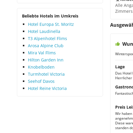
Alle Ang
Zimmers
Beliebte Hotels im Umkreis
Hotel Europa St. Moritz
Ausgewäh
Hotel Laudinella
T3 Alpenhotel Flims
Wun
Arosa Alpine Club
Mira Val Flims
Winterspor
Hilton Garden Inn
Lage
Knobelboden
Das Hotel 
Turmhotel Victoria
Herrlicher 
Seehof Davos
Gastron
Hotel Reine Victoria
Fantastis
Preis Lei
Wir haben
angenehm u
Diese ware
standen do