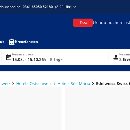
rlaubshotline
0341 65050 52180
(8-23 Uhr)
Deals
Urlaub buchen
Las
aub
Kreuzfahrten
Reisezeitraum
Reise
15.08. - 15.10.26
5 - 8 Tage
2 Erw
chweiz
Hotels Ostschweiz
Hotels Sils-Maria
Edelweiss Swiss 