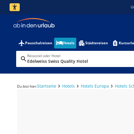
U
Pauschalreisen
Hotels
Städtereisen
Kurzurl
Reiseziel oder Hotel
Edelweiss Swiss Quality Hotel
Startseite
Hotels
Hotels Europa
Hotels S
Du bist hier: