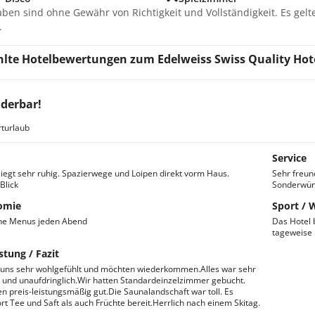
aben sind ohne Gewähr von Richtigkeit und Vollständigkeit. Es gel
.
lte Hotelbewertungen zum Edelweiss Swiss Quality Hot
derbar!
turlaub
Service
liegt sehr ruhig. Spazierwege und Loipen direkt vorm Haus.
Sehr freun
Blick
Sonderwüns
omie
Sport / 
che Menus jeden Abend
Das Hotel 
tageweise 
stung / Fazit
 uns sehr wohlgefühlt und möchten wiederkommen.Alles war sehr
nd unaufdringlich.Wir hatten Standardeinzelzimmer gebucht.
n preis-leistungsmäßig gut.Die Saunalandschaft war toll. Es
rt Tee und Saft als auch Früchte bereit.Herrlich nach einem Skitag.