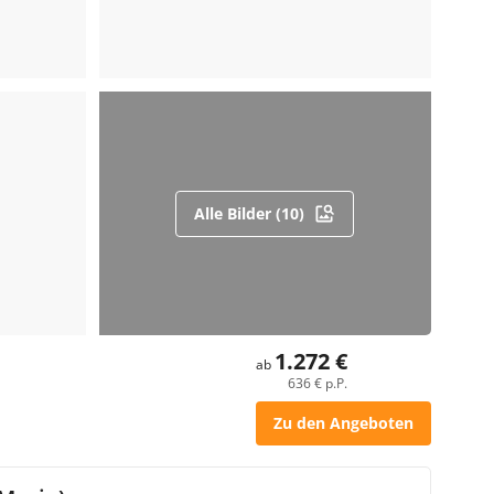
Alle Bilder (10)
1.272 €
ab
636 € p.P.
Zu den Angeboten