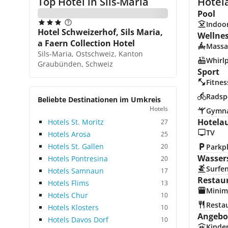
Top Hotel in
Sils-Maria
Hotela
Pool
Indoo
Hotel Schweizerhof, Sils Maria,
Wellne
a Faern Collection Hotel
Massa
Sils-Maria, Ostschweiz, Kanton
Whirl
Graubünden, Schweiz
Sport
Fitnes
Radsp
Beliebte Destinationen im Umkreis
Hotels
Gymna
Hotela
Hotels St. Moritz
27
TV
Hotels Arosa
25
Hotels St. Gallen
20
Parkp
Wasser
Hotels Pontresina
20
Surfe
Hotels Samnaun
17
Restau
Hotels Flims
13
Minim
Hotels Chur
10
Resta
Hotels Klosters
10
Angebot
Hotels Davos Dorf
10
Kinde