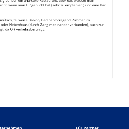
s gibt noch ein a-la-card-Restaurant, aber das braucht man
 nicht, wenn man HP gebucht hat (sehr zu empfehlen!) und eine Bar.
ütlich, teilweise Balkon, Bad hervorragend. Zimmer im
oder Nebenhaus (durch Gang miteinander verbunden), auch zur
gt, da Ort verkehrsberuhigt.
nternehmen
Für Partner