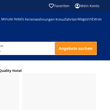
Favoriten
Mein Konto
t Minute
Hotels
Magazin
Extras
Ferienwohnungen
Kreuzfahrten
nde
Angebote suchen
.
Quality Hotel