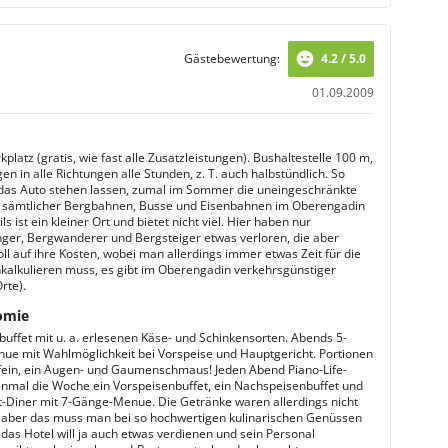
Gästebewertung:
4.2 / 5.0
01.09.2009
platz (gratis, wie fast alle Zusatzleistungen). Bushaltestelle 100 m,
n in alle Richtungen alle Stunden, z. T. auch halbstündlich. So
as Auto stehen lassen, zumal im Sommer die uneingeschränkte
 sämtlicher Bergbahnen, Busse und Eisenbahnen im Oberengadin
Sils ist ein kleiner Ort und bietet nicht viel. Hier haben nur
ger, Bergwanderer und Bergsteiger etwas verloren, die aber
l auf ihre Kosten, wobei man allerdings immer etwas Zeit für die
nkalkulieren muss, es gibt im Oberengadin verkehrsgünstiger
rte).
omie
buffet mit u. a. erlesenen Käse- und Schinkensorten. Abends 5-
e mit Wahlmöglichkeit bei Vorspeise und Hauptgericht. Portionen
 fein, ein Augen- und Gaumenschmaus! Jeden Abend Piano-Life-
einmal die Woche ein Vorspeisenbuffet, ein Nachspeisenbuffet und
t-Diner mit 7-Gänge-Menue. Die Getränke waren allerdings nicht
g, aber das muss man bei so hochwertigen kulinarischen Genüssen
 das Hotel will ja auch etwas verdienen und sein Personal