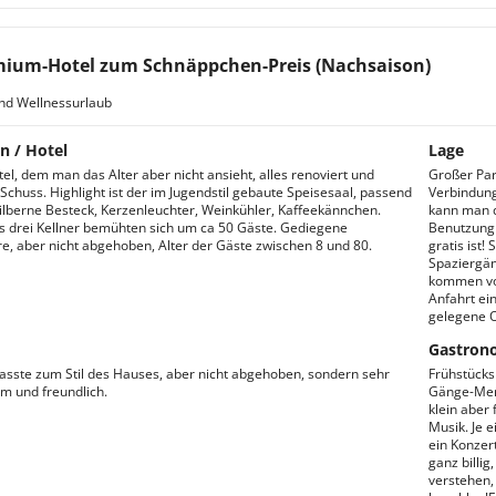
ium-Hotel zum Schnäppchen-Preis (Nachsaison)
nd Wellnessurlaub
n / Hotel
Lage
tel, dem man das Alter aber nicht ansieht, alles renoviert und
Großer Park
 Schuss. Highlight ist der im Jugendstil gebaute Speisesaal, passend
Verbindunge
ilberne Besteck, Kerzenleuchter, Weinkühler, Kaffeekännchen.
kann man d
 drei Kellner bemühten sich um ca 50 Gäste. Gediegene
Benutzung
, aber nicht abgehoben, Alter der Gäste zwischen 8 und 80.
gratis ist! 
Spaziergän
kommen vol
Anfahrt ei
gelegene O
Gastron
asste zum Stil des Hauses, aber nicht abgehoben, sondern sehr
Frühstücks
 und freundlich.
Gänge-Menu
klein aber
Musik. Je 
ein Konzer
ganz billi
verstehen,