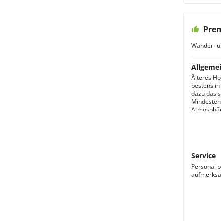
Prem
Wander- u
Allgemei
Älteres Ho
bestens in
dazu das s
Mindestens
Atmosphäre
Service
Personal p
aufmerksam