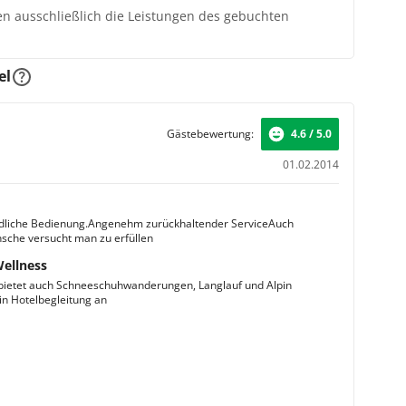
ten ausschließlich die Leistungen des gebuchten
el
Gästebewertung:
4.6 / 5.0
01.02.2014
dliche Bedienung.Angenehm zurückhaltender ServiceAuch
che versucht man zu erfüllen
Wellness
bietet auch Schneeschuhwanderungen, Langlauf und Alpin
in Hotelbegleitung an