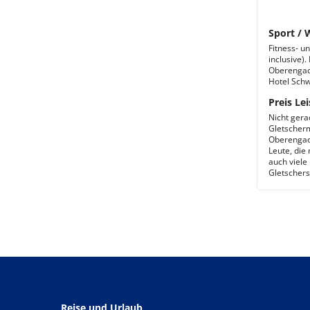
Sport / 
Fitness- u
inclusive).
Oberengadi
Hotel Schw
Preis Lei
Nicht gera
Gletscherm
Oberengadi
Leute, die 
auch viele
Gletschers
Reise und Urlaub