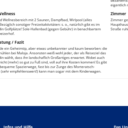
bezahlen!E
eigentlich
Wellness
Zimmer
nd Wellnesbereich mit 2 Saunen, Dampfbad, Wirlpool (alles
Zimmer gem
 Bezüglich sonstiger Freizeitaktivitäten: s. o., natürlich gibt es im
Haupthaus 
n Golfplätze! Sole-Hallenbad (gegen Gebühr) in benachbartem
Straße ruhi
eizerhof.
stung / Fazit
de ein Geheimtip, aber etwas unbekannter und kaum beworben: die
ühlen bei Maloja. Ansonsten weiß wohl jeder, der als Reiseziel das
n wählt, dass ihn landschaflich Großartiges erwartet. Wobei auch
nicht (mehr) so gut zu Fuß sind, voll auf ihre Kosten kommen! Es gibt
 bequeme Spazierwege, fast bis zur Zunge des Morteratsch-
 (sehr empfehlenswert!) kann man sogar mit dem Kinderwagen.
Infos und Hilfe
Das U