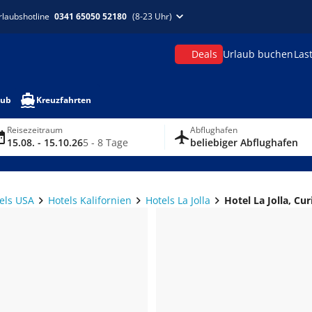
rlaubshotline
0341 65050 52180
(8-23 Uhr)
Deals
Urlaub buchen
Las
aub
Kreuzfahrten
Reisezeitraum
Abflughafen
15.08. - 15.10.26
5 - 8 Tage
beliebiger Abflughafen
els USA
Hotels Kalifornien
Hotels La Jolla
Hotel La Jolla, Cur