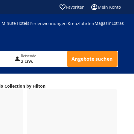
Favoriten
Mein Konto
t Minute
Hotels
Magazin
Extras
Ferienwohnungen
Kreuzfahrten
Reisende
Angebote suchen
2 Erw.
io Collection by Hilton