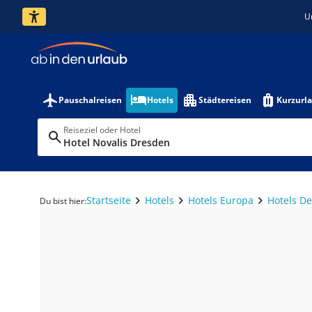
U
Pauschalreisen
Hotels
Städtereisen
Kurzurl
Reiseziel oder Hotel
Hotel Novalis Dresden
Startseite
Hotels
Hotels Europa
Hotels D
Du bist hier: