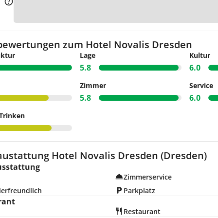
Zur K
bewertungen zum Hotel Novalis Dresden
uktur
Lage
Kultur
5.8
6.0
Zimmer
Service
5.8
6.0
Trinken
austattung Hotel Novalis Dresden (Dresden)
usstattung
Zimmerservice
erfreundlich
Parkplatz
rant
Restaurant