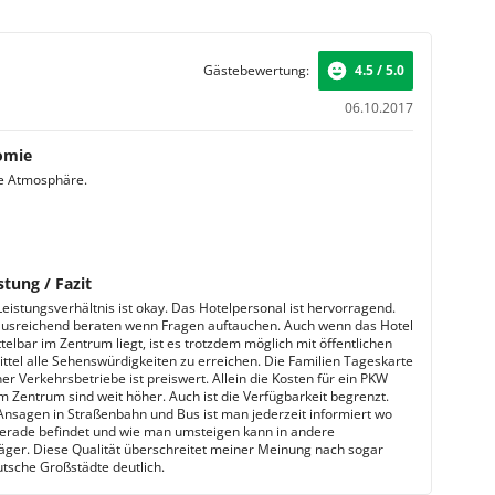
Gästebewertung:
4.5 / 5.0
06.10.2017
omie
e Atmosphäre.
stung / Fazit
Leistungsverhältnis ist okay. Das Hotelpersonal ist hervorragend.
usreichend beraten wenn Fragen auftauchen. Auch wenn das Hotel
telbar im Zentrum liegt, ist es trotzdem möglich mit öffentlichen
ttel alle Sehenswürdigkeiten zu erreichen. Die Familien Tageskarte
r Verkehrsbetriebe ist preiswert. Allein die Kosten für ein PKW
im Zentrum sind weit höher. Auch ist die Verfügbarkeit begrenzt.
Ansagen in Straßenbahn und Bus ist man jederzeit informiert wo
erade befindet und wie man umsteigen kann in andere
äger. Diese Qualität überschreitet meiner Meinung nach sogar
tsche Großstädte deutlich.