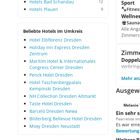
Hotels Bad Schandau
12
Sport
Hotels Plauen
Fitnes
9
Wellne
Sauna
Alle Ang
Beliebte Hotels im Umkreis
Zimmers
Hotel Elbflorenz Dresden
Holiday Inn Express Dresden
Zimm
Zentrum
Doppel
Maritim Hotel & Internationales
Verbring
Congress Center Dresden
zur Einz
Penck Hotel Dresden
Mehr an
im Badez
Hotel Taschenbergpalais
Famili
Kempinski Dresden
Ausgewä
Erkunden
NH Collection Dresden Altmarkt
Hotels. 
Taste Hotel Dresden
Melanie 
Barceló Dresden Newa
Ein sehr 
Bilderberg Bellevue Hotel Dresden
Paar
reiste im
Es war eine
Moxy Dresden Neustadt
Bewertung