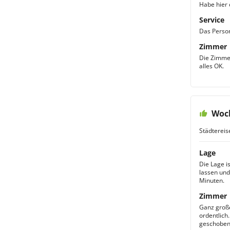
Habe hier 
Service
Das Person
Zimmer
Die Zimmer
alles OK.
Woc
Städtereis
Lage
Die Lage i
lassen und
Minuten.
Zimmer
Ganz große
ordentlich
geschobene