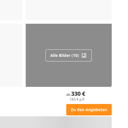
Alle Bilder (10)
330 €
ab
165 € p.P.
Zu den Angeboten