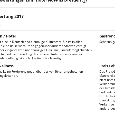
Bewertungen zum Hotel Novalis Dresden
ertung 2017
e
n / Hotel
Gastron
 eine in Deutschland einmalige Kulturstadt. Sie ist in allen
Sehr ruhig
en eine Reise wert. Denn gegenüber anderen Städten verfügt
er ein Jahreszeit unabhängiges Flair. Die Einkaufsmöglichkeiten
rtig und die Erkundung des nähren Umfeldes, was von der
ehr vielfältig ist auch Qualitativ hochwertig.
Wellness
Preis Lei
ns keine Forderung gegenüber der von Ihnen angebotenen
Das Preis/
ngskriterien.
Man wird a
nicht unmit
Verkehrsmi
der Dresdne
Parkplatz 
Durch die 
man sich g
Verkehrstr
andere deu