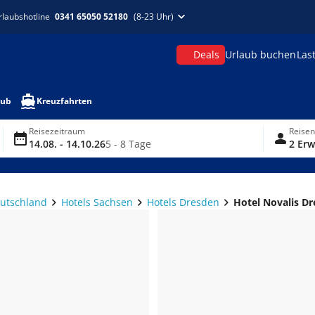
rlaubshotline
0341 65050 52180
(8-23 Uhr)
Deals
Urlaub buchen
Las
aub
Kreuzfahrten
Reisezeitraum
Reise
14.08. - 14.10.26
5 - 8 Tage
2 Erw
eutschland
Hotels Sachsen
Hotels Dresden
Hotel Novalis D