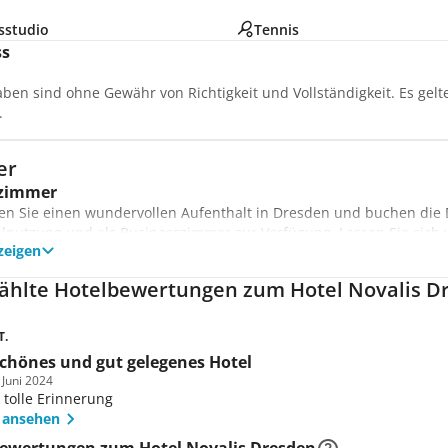
sstudio
Tennis
ss
aben sind ohne Gewähr von Richtigkeit und Vollständigkeit. Es gel
.
er
zimmer
en Sie einen wundervollen Aufenthalt in Dresden und buchen die 
elnutzung und als Businesszimmer zur Verfügung. Lassen Sie sich
zeigen
immer frisch für den Abend.
enzimmer
hlte Hotelbewertungen zum Hotel Novalis D
 Sie das schöne Städtchen Dresden mit Ihren Lieben oder guten F
Diese bestehen aus 2 Doppelzimmer mit Verbindungstür. Ein toller A
T.
schönes und gut gelegenes Hotel
 Juni 2024
 tolle Erinnerung
 ansehen