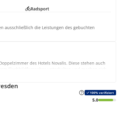
Radsport
ten ausschließlich die Leistungen des gebuchten
Doppelzimmer des Hotels Novalis. Diese stehen auch
 vom Flachbildfernseher unterhalten und machen sich
resden
reunden. Hierfür nutzen Sie die Familienzimmer des
ufenthalt ist Ihnen hier gewiss.
100% verifiziert
5.0