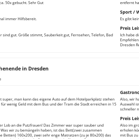
ca. 50x gebucht. Sehr Gut
entfernt ha
Sport / 
al immer Hilfsbereit.
Es gibt ke
Preis Lei
 sind gut. Größe stimmt, Sauberkeit gut, Fernsehen, Telefon, Bad
Ich habe d
Empfehlen. 
Dresden Re
henende in Dresden
e
Gastron
st super, man kann das eigene Auto auf dem Hotelparkplatz stehen
Also, wir 
 für wenig Geld mit dem Bus und der Tram die Stadt erreichen in 15
Auswahl is
schneller 
Preis Lei
r Lob an die Putzfrauen! Das Zimmer war super sauber und
Also im gr
. Was wir zu bemängeln haben, ist das Bett(zwei zusammen
erholen kön
 Betten) 160x200, zwei sehr enge Matratzen (zu je 80x200) das
mit Bus zu