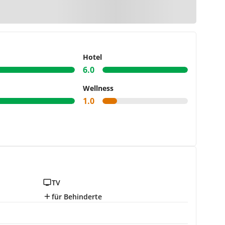
arte
Hotel
6.0
Wellness
1.0
TV
für Behinderte