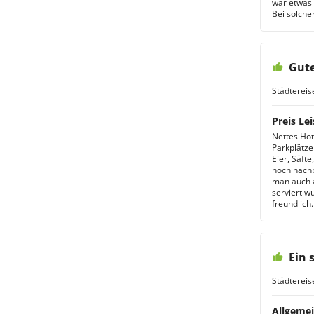
war etwas 
Bei solche
Gute
Städtereis
Preis Lei
Nettes Hot
Parkplätze
Eier, Säft
noch nachb
man auch 
serviert w
freundlich.
Ein 
Städtereis
Allgemei