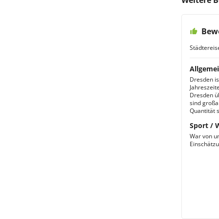
Weitere 
Bew
Städtereis
Allgemei
Dresden ist
Jahreszeit
Dresden üb
sind großa
Quantität s
Sport / 
War von u
Einschätzu