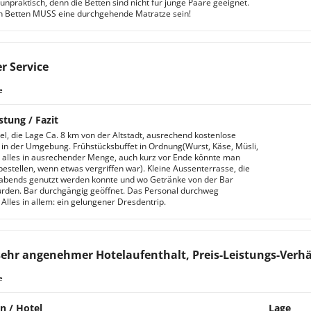
unpraktisch, denn die Betten sind nicht für junge Paare geeignet.
n Betten MUSS eine durchgehende Matratze sein!
r Service
e
stung / Fazit
el, die Lage Ca. 8 km von der Altstadt, ausrechend kostenlose
 in der Umgebung. Frühstücksbuffet in Ordnung(Wurst, Käse, Müsli,
e, alles in ausrechender Menge, auch kurz vor Ende könnte man
estellen, wenn etwas vergriffen war). Kleine Aussenterrasse, die
abends genutzt werden konnte und wo Getränke von der Bar
urden. Bar durchgängig geöffnet. Das Personal durchweg
 Alles in allem: ein gelungener Dresdentrip.
sehr angenehmer Hotelaufenthalt, Preis-Leistungs-Verhä
e
n / Hotel
Lage