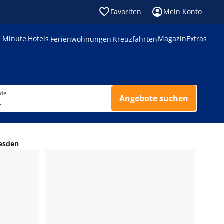
Favoriten
Mein Konto
t Minute
Hotels
Magazin
Extras
Ferienwohnungen
Kreuzfahrten
nde
Angebote suchen
.
resden