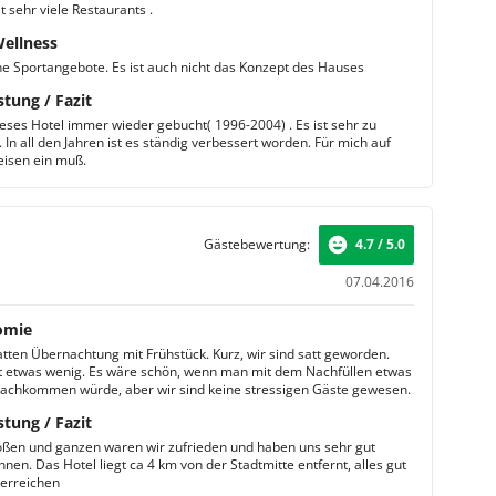
t sehr viele Restaurants .
Wellness
ine Sportangebote. Es ist auch nicht das Konzept des Hauses
stung / Fazit
ieses Hotel immer wieder gebucht( 1996-2004) . Es ist sehr zu
In all den Jahren ist es ständig verbessert worden. Für mich auf
isen ein muß.
Gästebewertung:
4.7 / 5.0
07.04.2016
omie
hatten Übernachtung mit Frühstück. Kurz, wir sind satt geworden.
t etwas wenig. Es wäre schön, wenn man mit dem Nachfüllen etwas
nachkommen würde, aber wir sind keine stressigen Gäste gewesen.
stung / Fazit
oßen und ganzen waren wir zufrieden und haben uns sehr gut
nen. Das Hotel liegt ca 4 km von der Stadtmitte entfernt, alles gut
 erreichen