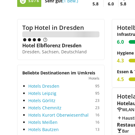
Sehr gut
(1 Bew.)
5.0 / 6
5.8
6.0
5.8
Top Hotel in
Dresden
Hotel
Infrastr
6.0
Hotel Elbflorenz Dresden
Dresden, Sachsen, Deutschland
Hygiene
4.3
Essen & 
Beliebte Destinationen im Umkreis
Hotels
4.5
Hotels Dresden
95
Hotels Leipzig
95
Hotel
Hotels Görlitz
23
Hotela
Hotels Chemnitz
23
WLAN
Hotels Kurort Oberwiesenthal
16
Hausti
Hotels Meißen
16
Restau
Hotels Bautzen
13
Bar