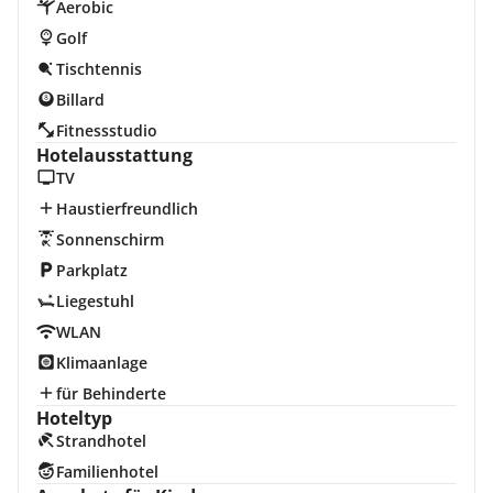
Aerobic
Golf
Tischtennis
Billard
Fitnessstudio
Hotelausstattung
TV
Haustierfreundlich
Sonnenschirm
Parkplatz
Liegestuhl
WLAN
Klimaanlage
für Behinderte
Hoteltyp
Strandhotel
Familienhotel