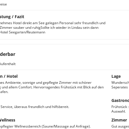
eise
stung / Fazit
ehmes Hotel direkt am See gelegen Personal sehr freundlich und
t Zimmer sauber und ruhigSollte ich wieder in Lindau sein dann
 Hotel Seegarten/Reutemann
derbar
Aufenthalt
n / Hotel
Lage
es Ambiente, sonnige und gepflegte Zimmer mit schöner
Wunderschö
g und allem Comfort. Hervorragendes Frühstück mit Blick auf den
Seperates 
afen.
Gastron
Service, überaus freundlich und hilfsbereit.
Frühstück 
Auswahl.
Wellness
Zimmer
pflegter Wellnessbereich (Saune/Massage auf Anfrage).
Gut ausges