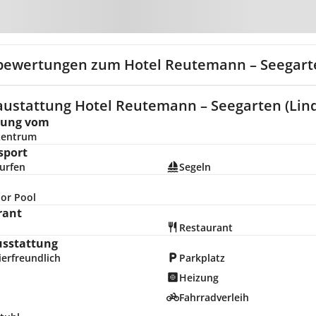
Zur Karte
bewertungen zum Hotel Reutemann – Seegart
austattung Hotel Reutemann – Seegarten (Lin
nung vom
zentrum
sport
urfen
Segeln
or Pool
rant
Restaurant
usstattung
erfreundlich
Parkplatz
Heizung
Fahrradverleih