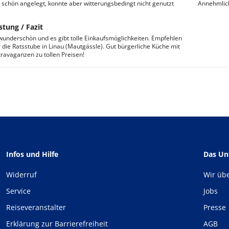
schön angelegt, konnte aber witterungsbedingt nicht genutzt
Annehmlich
stung / Fazit
 wunderschön und es gibt tolle Einkaufsmöglichkeiten. Empfehlen
 die Ratsstube in Linau (Mautgässle). Gut bürgerliche Küche mit
travaganzen zu tollen Preisen!
Infos und Hilfe
Das U
Widerruf
Wir üb
Service
Jobs
Reiseveranstalter
Presse
Erklärung zur Barrierefreiheit
AGB