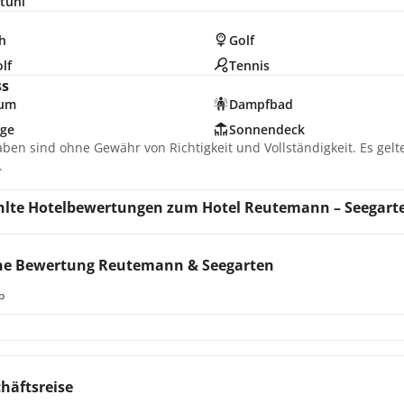
tuhl
h
Golf
lf
Tennis
ss
ium
Dampfbad
ge
Sonnendeck
aben sind ohne Gewähr von Richtigkeit und Vollständigkeit. Es gel
.
lte Hotelbewertungen zum Hotel Reutemann – Seegart
ne Bewertung Reutemann & Seegarten
b
häftsreise