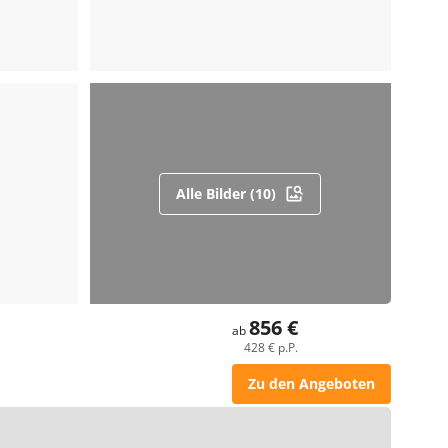
Alle Bilder (10)
856 €
ab
428 € p.P.
Zu den Angeboten