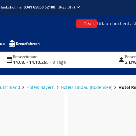
rlaubshotline
0341 65050 52180
(8-23 Uhr)
Deals
Urlaub buchen
Las
aub
Kreuzfahrten
Reisezeitraum
Reise
14.08. - 14.10.26
5 - 8 Tage
2 Erw
eutschland
Hotels Bayern
Hotels Lindau (Bodensee)
Hotel R