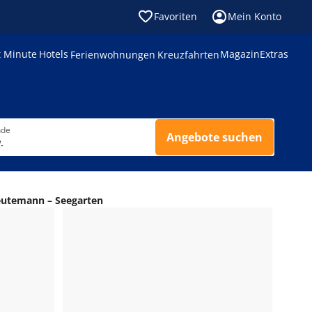
Favoriten
Mein Konto
t Minute
Hotels
Magazin
Extras
Ferienwohnungen
Kreuzfahrten
nde
Angebote suchen
.
eutemann – Seegarten