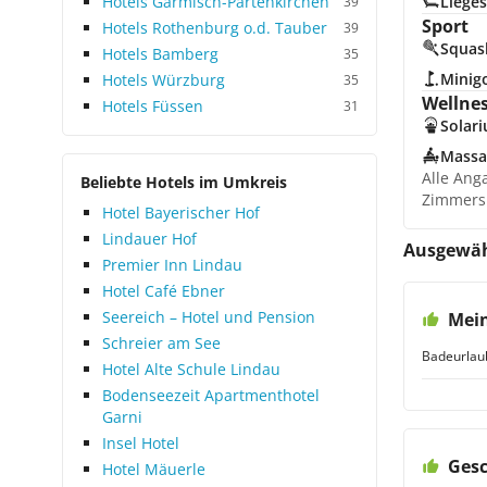
Hotels Garmisch-Partenkirchen
Lieges
39
Sport
Hotels Rothenburg o.d. Tauber
39
Squas
Hotels Bamberg
35
Minigo
Hotels Würzburg
35
Wellne
Hotels Füssen
31
Solar
Massa
Alle Ang
Beliebte Hotels im Umkreis
Zimmers
Hotel Bayerischer Hof
Lindauer Hof
Ausgewäh
Premier Inn Lindau
Hotel Café Ebner
Seereich – Hotel und Pension
Mei
Schreier am See
Badeurlau
Hotel Alte Schule Lindau
Bodenseezeit Apartmenthotel
Garni
Insel Hotel
Gesc
Hotel Mäuerle