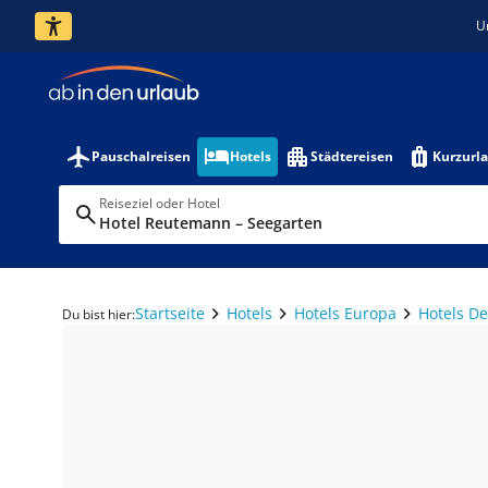
U
Pauschalreisen
Hotels
Städtereisen
Kurzurl
Reiseziel oder Hotel
Hotel Reutemann – Seegarten
Startseite
Hotels
Hotels Europa
Hotels D
Du bist hier: