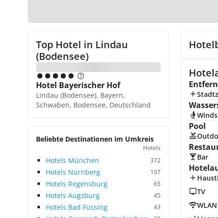
Top Hotel in
Lindau
Hotel
(Bodensee)
Hotel
Entfer
Hotel Bayerischer Hof
Stadt
Lindau (Bodensee), Bayern,
Wasser
Schwaben, Bodensee, Deutschland
Winds
Pool
Outdo
Beliebte Destinationen im Umkreis
Restau
Hotels
Bar
Hotels München
372
Hotela
Hotels Nürnberg
107
Hausti
Hotels Regensburg
65
TV
Hotels Augsburg
45
WLAN
Hotels Bad Füssing
43