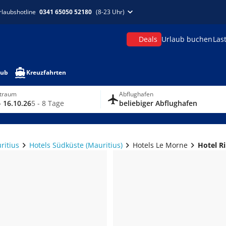
rlaubshotline
0341 65050 52180
(8-23 Uhr)
Deals
Urlaub buchen
Las
aub
Kreuzfahrten
itraum
Abflughafen
- 16.10.26
5 - 8 Tage
beliebiger Abflughafen
ritius
Hotels Südküste (Mauritius)
Hotels Le Morne
Hotel R