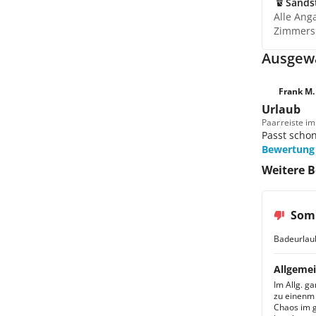
Sands
Alle Ang
Zimmers
Ausgewä
Frank M.
Urlaub
Paar
reiste i
Passt scho
Bewertung
Weitere 
Som
Badeurlau
Allgemei
Im Allg. g
zu einenm 
Chaos im g