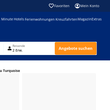
Favoriten
Mein Konto
t Minute
Hotels
Magazin
Extras
Ferienwohnungen
Kreuzfahrten
Reisende
Angebote suchen
2 Erw.
iu Turquoise