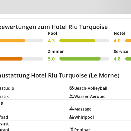
Zur Kar
bewertungen zum Hotel Riu Turquoise
Pool
Hotel
4.3
4.0
Zimmer
Service
5.0
4.8
austattung Hotel Riu Turquoise (Le Morne)
sstudio
Beach-Volleyball
stik
Wasser-Aerobic
ss
Massage
fbad
Whirlpool
rant
urant
Poolbar