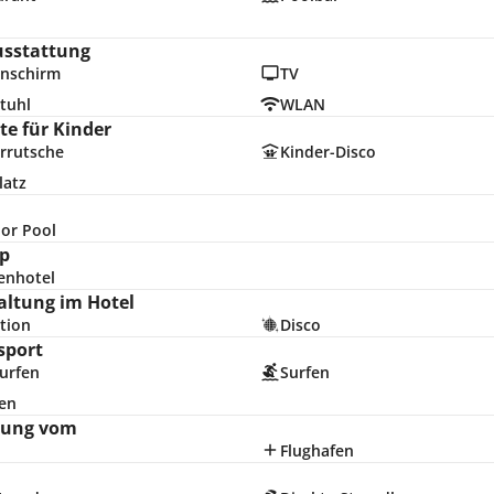
usstattung
nschirm
TV
tuhl
WLAN
e für Kinder
rrutsche
Kinder-Disco
latz
or Pool
p
enhotel
altung im Hotel
tion
Disco
sport
urfen
Surfen
en
nung vom
Flughafen