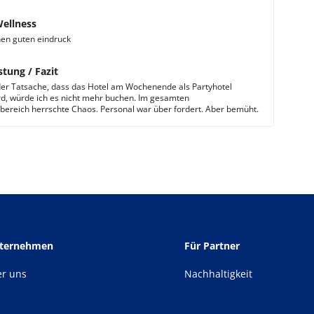
Wellness
en guten eindruck
stung / Fazit
er Tatsache, dass das Hotel am Wochenende als Partyhotel
rd, würde ich es nicht mehr buchen. Im gesamten
bereich herrschte Chaos. Personal war über fordert. Aber bemüht.
nternehmen
Für Partner
er uns
Nachhaltigkeit