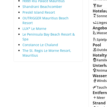
Hotel Riu Palace Mauritius
Bar
Shandrani Beachcomber
Hotela
Preskil Island Resort
Sonne
OUTRIGGER Mauritius Beach
Lieges
Resort
Angebot
LUX* Le Morne
Wasse
Le Peninsula Bay Beach Resort &
Spa
Spielp
Pool
Constance Le Chaland
Outdo
The St. Regis Le Morne Resort,
Hotelty
Mauritius
Famili
Unterh
Anima
Wasser
Winds
Tauch
Entfer
Meer
Strand