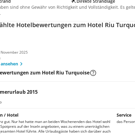
trand
Direkte Strandlage
aben sind ohne Gewähr von Richtigkeit und Vollständigkeit. Es gel
.
hlte Hotelbewertungen zum Hotel Riu Turqu
m November 2025
n
 ansehen
Bewertungen zum Hotel Riu Turquoise
merurlaub 2015
b
n / Hotel
Service
anz gut. Nur hat hatte man an beiden Wochenenden das Hotel wohl
das Person
Spotpreis auf der Inseln angeboten, was zu einem unerträglichen
esamten Hotel führte. Alle Urlaubsgäste haben sich darüber auch