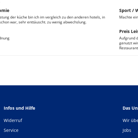
.
omie
Sport / 
stung der küche bin ich im vergleich zu den anderen hotels, in
Machte ein
schon war, sehr enttäuscht. zu wenig abwechslung.
Preis Lei
rdnung
Aufgrund d
genutzt wi
Restaurant
Infos und Hilfe
Das U
Widerruf
Wir üb
Service
Jobs