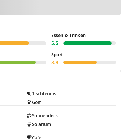
te
Essen & Trinken
5.5
Sport
3.8
Tischtennis
Golf
Sonnendeck
Solarium
Cafe