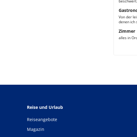
beschwert
Gastron
Von der lei
denen ich 
Zimmer
alles in O
Reise und Urlaub
Reiseangebote
Magazin