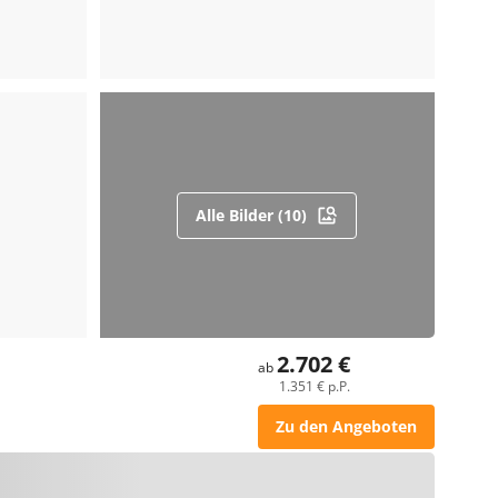
Alle Bilder (10)
2.702 €
ab
1.351 € p.P.
Zu den Angeboten