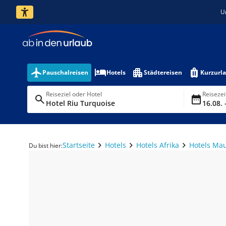
U
Pauschalreisen
Hotels
Städtereisen
Kurzurl
Reiseziel oder Hotel
Reiseze
Hotel Riu Turquoise
16.08. 
Startseite
Hotels
Hotels Afrika
Hotels Mau
Du bist hier: