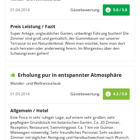
01.04.2014
Gästebewertung:
5.0 / 5.0
Preis Leistung / Fazit
Super Anlage, unglaublicher Garten, unbedingt Führung buchen! Die
Zimmer sind groß und gemütlich, der Gummibaum vor unserer
Terrasse ist ein Naturdenkmal. Wenn man möchte, kann man dort
auch heiraten oder anderweitig feiern. Im Morgentau über den
Schwungrasen gehen!
Erholung pur in entspannter Atmosphäre
Wander- und Wellnessurlaub
01.03.2014
Gästebewertung:
4.3 / 5.0
Allgemein / Hotel
Eine Finca in sehr ruhiger Lage, auf einem sehr großen, sehr
gepflegten Grundstück mit botanischen Garten. Ca. 20 Zimmer,
Rezeption, Restaurant, Swimmingpool. Ca. 1 km vor Güimar.
Mietwagen notwendig. Sehr freundliches Personal. Sehr saubere
Zimmer mit täglicher Reinigung und Handtuchwechsel nach Wunsch.