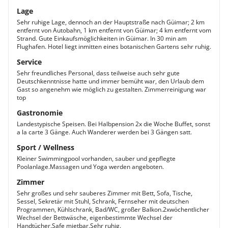
Lage
Sehr ruhige Lage, dennoch an der Hauptstraße nach Güimar; 2 km
entfernt von Autobahn, 1 km entfernt von Güimar; 4 km entfernt vom
Strand. Gute Einkaufsmöglichkeiten in Güimar. In 30 min am
Flughafen. Hotel liegt inmitten eines botanischen Gartens sehr ruhig.
Service
Sehr freundliches Personal, dass teilweise auch sehr gute
Deutschkenntnisse hatte und immer bemüht war, den Urlaub dem
Gast so angenehm wie möglich zu gestalten. Zimmerreinigung war
top
Gastronomie
Landestypische Speisen. Bei Halbpension 2x die Woche Buffet, sonst
a la carte 3 Gänge. Auch Wanderer werden bei 3 Gängen satt.
Sport / Wellness
Kleiner Swimmingpool vorhanden, sauber und gepflegte
Poolanlage.Massagen und Yoga werden angeboten.
Zimmer
Sehr großes und sehr sauberes Zimmer mit Bett, Sofa, Tische,
Sessel, Sekretär mit Stuhl, Schrank, Fernseher mit deutschen
Programmen, Kühlschrank, Bad/WC, großer Balkon.2xwöchentlicher
Wechsel der Bettwäsche, eigenbestimmte Wechsel der
Handtücher.Safe mietbar.Sehr ruhig.