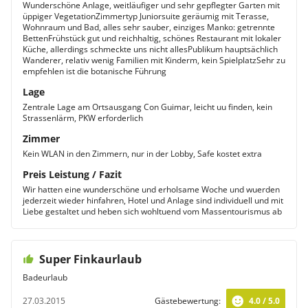
Wunderschöne Anlage, weitläufiger und sehr gepflegter Garten mit
üppiger VegetationZimmertyp Juniorsuite geräumig mit Terasse,
Wohnraum und Bad, alles sehr sauber, einziges Manko: getrennte
BettenFrühstück gut und reichhaltig, schönes Restaurant mit lokaler
Küche, allerdings schmeckte uns nicht allesPublikum hauptsächlich
Wanderer, relativ wenig Familien mit Kinderm, kein SpielplatzSehr zu
empfehlen ist die botanische Führung
Lage
Zentrale Lage am Ortsausgang Con Guimar, leicht uu finden, kein
Strassenlärm, PKW erforderlich
Zimmer
Kein WLAN in den Zimmern, nur in der Lobby, Safe kostet extra
Preis Leistung / Fazit
Wir hatten eine wunderschöne und erholsame Woche und wuerden
jederzeit wieder hinfahren, Hotel und Anlage sind individuell und mit
Liebe gestaltet und heben sich wohltuend vom Massentourismus ab
Super Finkaurlaub
Badeurlaub
27.03.2015
Gästebewertung:
4.0 / 5.0