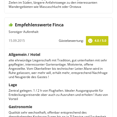
Zielen im Süden, längere Anfahrtswege zu den interessanten
Wandergebieten wie Mascaschlucht oder Orotava
Empfehlenswerte Finca
Sonstiger Aufenthalt
15.09.2015
Gästebewertung:
4.0 / 5.0
Allgemein / Hotel
alte ehrwürdige Liegenschaft mit Tradition, gut unterhalten mit sehr
gepflegter, interessanter Gartenanlage. Motivierte, offene
Angestellte. Vom Oberkellner bis technischer Leiter.Mann wird in
Ruhe gelassen, wer mehr will, erhält mehr, entsprechend Nachfrage
und Neugierde des Gastes !
Lage
Zentral gelegen. 1 / 2 h von Flughafen. Idealer Ausgangspunkt für
Entdeckungsreisende ober auch zu Ausruhen und erholen ! Auto von
Vorteil
Gastronomie
Qualität sehr wechselhaft, offenbar entsprechend des
diensthabenden Kochsvon Super bis na ja ?! Service und Sauberkeit