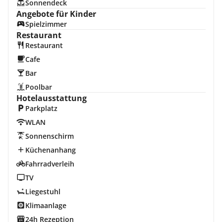
Sonnendeck
Angebote für Kinder
Spielzimmer
Restaurant
Restaurant
Cafe
Bar
Poolbar
Hotelausstattung
Parkplatz
WLAN
Sonnenschirm
Küchenanhang
Fahrradverleih
TV
Liegestuhl
Klimaanlage
24h Rezeption