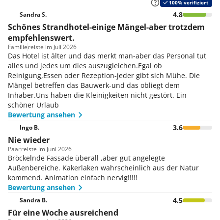
100% verifiziert
4.8
Sandra S.
Schönes Strandhotel-einige Mängel-aber trotzdem
empfehlenswert.
Familie
reiste im Juli 2026
Das Hotel ist älter und das merkt man-aber das Personal tut
alles und jedes um dies auszugleichen.Egal ob
Reinigung,Essen oder Rezeption-jeder gibt sich Mühe. Die
Mängel betreffen das Bauwerk-und das obliegt dem
Inhaber.Uns haben die Kleinigkeiten nicht gestört. Ein
schöner Urlaub
Bewertung ansehen
3.6
Ingo B.
Nie wieder
Paar
reiste im Juni 2026
Bröckelnde Fassade überall ,aber gut angelegte
Außenbereiche. Kakerlaken wahrscheinlich aus der Natur
kommend. Animation einfach nervig!!!!!
Bewertung ansehen
4.5
Sandra B.
Für eine Woche ausreichend