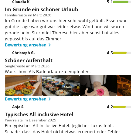
5.1
Claudia K.
Im Grunde ein schöner Urlaub
Familie
reiste im März 2026
Im Grunde haben wir uns hier sehr wohl gefühlt. Essen war
gut die Lage war gut war leider etwas Wind und wir waren
gerade beim Sturmtief Therese hier aber sonst hat alles
gepasst bis auf das Zimmer
Bewertung ansehen
4.5
Christoph G.
Schöner Aufenthalt
Single
reiste im März 2026
War schön. Als Badeurlaub zu empfehlen.
Bewertung ansehen
4.2
Anja S.
Typisches All-inclusive Hotel
Paar
reiste im Dezember 2025
Ein typisches All-Inclusive Hotel. Jeglicher Luxus fehlt.
Schade, dass das Hotel nicht etwas erneuert oder Fehler