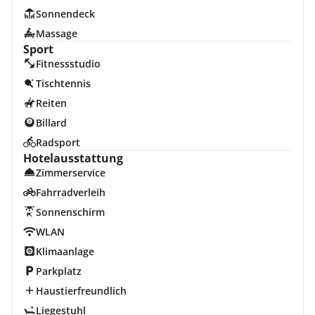
Sonnendeck
Massage
Sport
Fitnessstudio
Tischtennis
Reiten
Billard
Radsport
Hotelausstattung
Zimmerservice
Fahrradverleih
Sonnenschirm
WLAN
Klimaanlage
Parkplatz
Haustierfreundlich
Liegestuhl