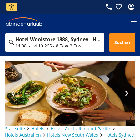
Hotel Woolstore 1888, Sydney - Handwritten Collection
Suchen
14.08. - 14.10.26
5 - 8 Tage
2 Erw.
Startseite
Hotels
Hotels Australien und Pazifik
Hotels Australien
Hotels New South Wales
Hotels Sydney