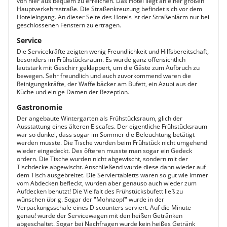
von hier aus bequem zu erreichen. Das Hotel liegt an einer großen
Hauptverkehrsstraße. Die Straßenkreuzung befindet sich vor dem
Hoteleingang. An dieser Seite des Hotels ist der Straßenlärm nur bei
geschlossenen Fenstern zu ertragen.
Service
Die Servicekräfte zeigten wenig Freundlichkeit und Hilfsbereitschaft,
besonders im Frühstücksraum. Es wurde ganz offensichtlich
lautstark mit Geschirr geklappert, um die Gäste zum Aufbruch zu
bewegen. Sehr freundlich und auch zuvorkommend waren die
Reinigungskräfte, der Waffelbäcker am Bufett, ein Azubi aus der
Küche und einige Damen der Rezeption.
Gastronomie
Der angebaute Wintergarten als Frühstücksraum, glich der
Ausstattung eines älteren Eiscafes. Der eigentliche Frühstücksraum
war so dunkel, dass sogar im Sommer die Beleuchtung betätigt
werden musste. Die Tische wurden beim Frühstück nicht umgehend
wieder eingedeckt. Des öfteren musste man sogar ein Gedeck
ordern. Die Tische wurden nicht abgewischt, sondern mit der
Tischdecke abgewischt. Anschließend wurde diese dann wieder auf
dem Tisch ausgebreitet. Die Serviertabletts waren so gut wie immer
vom Abdecken befleckt, wurden aber genauso auch wieder zum
Aufdecken benutzt! Die Vielfalt des Frühstücksbufett ließ zu
wünschen übrig. Sogar der "Mohnzopf" wurde in der
Verpackungsschale eines Discounters serviert. Auf die Minute
genau! wurde der Servicewagen mit den heißen Getränken
abgeschaltet. Sogar bei Nachfragen wurde kein heißes Getränk