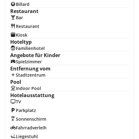
Billard
Restaurant
Bar
Restaurant
Kiosk
Hoteltyp
Familienhotel
Angebote für Kinder
Spielzimmer
Entfernung vom
Stadtzentrum
Pool
Indoor Pool
Hotelausstattung
TV
Parkplatz
Sonnenschirm
Fahrradverleih
Liegestuhl