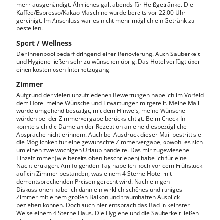
mehr ausgehändigt. Ähnliches galt abends für Heißgetränke. Die
Kaffee/Espresso/Kakao Maschine wurde bereits vor 22:00 Uhr
gereinigt. Im Anschluss war es nicht mehr möglich ein Getränk zu
bestellen.
Sport / Wellness
Der Innenpool bedarf dringend einer Renovierung. Auch Sauberkeit
und Hygiene ließen sehr zu wünschen übrig. Das Hotel verfügt über
einen kostenlosen Internetzugang.
Zimmer
Aufgrund der vielen unzufriedenen Bewertungen habe ich im Vorfeld
dem Hotel meine Wünsche und Erwartungen mitgeteilt. Meine Mail
wurde umgehend bestätigt, mit dem Hinweis, meine Wünsche
würden bei der Zimmervergabe berücksichtigt. Beim Check-In
konnte sich die Dame an der Rezeption an eine diesbezügliche
Absprache nicht erinnern. Auch bei Ausdruck dieser Mail bestritt sie
die Möglichkeit für eine gewünschte Zimmervergabe, obwohl es sich
um einen zweiwöchigen Urlaub handelte. Das mir zugewiesene
Einzelzimmer (wie bereits oben beschrieben) habe ich für eine
Nacht ertragen. Am folgenden Tag habe ich noch vor dem Frühstück
auf ein Zimmer bestanden, was einem 4 Sterne Hotel mit
dementsprechenden Preisen gerecht wird. Nach einigen
Diskussionen habe ich dann ein wirklich schönes und ruhiges
Zimmer mit einem großen Balkon und traumhaften Ausblick
beziehen können. Doch auch hier entsprach das Bad in keinster
Weise einem 4 Sterne Haus. Die Hygiene und die Sauberkeit ließen