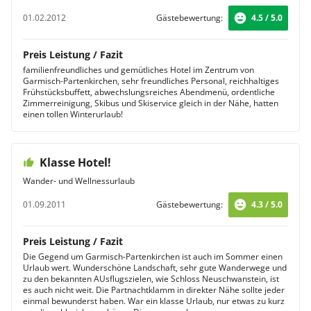
01.02.2012
Gästebewertung:
4.5 / 5.0
Preis Leistung / Fazit
familienfreundliches und gemütliches Hotel im Zentrum von
Garmisch-Partenkirchen, sehr freundliches Personal, reichhaltiges
Frühstücksbuffett, abwechslungsreiches Abendmenü, ordentliche
Zimmerreinigung, Skibus und Skiservice gleich in der Nähe, hatten
einen tollen Winterurlaub!
Klasse Hotel!
Wander- und Wellnessurlaub
01.09.2011
Gästebewertung:
4.3 / 5.0
Preis Leistung / Fazit
Die Gegend um Garmisch-Partenkirchen ist auch im Sommer einen
Urlaub wert. Wunderschöne Landschaft, sehr gute Wanderwege und
zu den bekannten AUsflugszielen, wie Schloss Neuschwanstein, ist
es auch nicht weit. Die Partnachtklamm in direkter Nähe sollte jeder
einmal bewunderst haben. War ein klasse Urlaub, nur etwas zu kurz