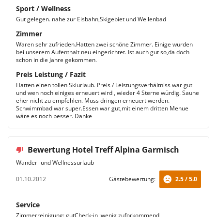
Sport / Wellness
Gut gelegen. nahe zur Eisbahn,Skigebiet und Wellenbad
Zimmer
Waren sehr zufrieden.Hatten zwei schöne Zimmer. Einige wurden
bei unserem Aufenthalt neu eingerichtet. Ist auch gut so,da doch
schon in die Jahre gekommen.
Preis Leistung / Fazit
Hatten einen tollen Skiurlaub. Preis / Leistungsverhältniss war gut
und wen noch einiges erneuert wird , wieder 4 Sterne würdig. Saune
eher nicht zu empfehlen. Muss dringen erneuert werden.
Schwimmbad war super.Essen war gut,mit einem dritten Menue
wäre es noch besser. Danke
Bewertung Hotel Treff Alpina Garmisch
Wander- und Wellnessurlaub
01.10.2012
Gästebewertung:
2.5 / 5.0
Service
Zimmerreinigung: gutCheck-in :wenig zuforkommend