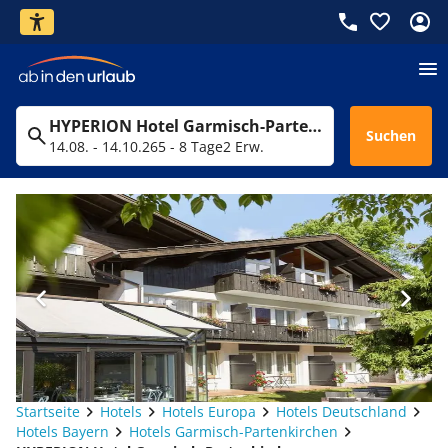
HYPERION Hotel Garmisch-Partenkirchen
Suchen
14.08. - 14.10.26
5 - 8 Tage
2 Erw.
Startseite
Hotels
Hotels Europa
Hotels Deutschland
Hotels Bayern
Hotels Garmisch-Partenkirchen