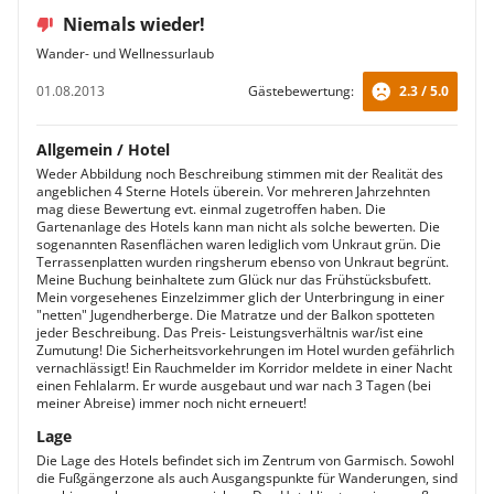
Niemals wieder!
Wander- und Wellnessurlaub
01.08.2013
Gästebewertung:
2.3 / 5.0
Allgemein / Hotel
Weder Abbildung noch Beschreibung stimmen mit der Realität des
angeblichen 4 Sterne Hotels überein. Vor mehreren Jahrzehnten
mag diese Bewertung evt. einmal zugetroffen haben. Die
Gartenanlage des Hotels kann man nicht als solche bewerten. Die
sogenannten Rasenflächen waren lediglich vom Unkraut grün. Die
Terrassenplatten wurden ringsherum ebenso von Unkraut begrünt.
Meine Buchung beinhaltete zum Glück nur das Frühstücksbufett.
Mein vorgesehenes Einzelzimmer glich der Unterbringung in einer
"netten" Jugendherberge. Die Matratze und der Balkon spotteten
jeder Beschreibung. Das Preis- Leistungsverhältnis war/ist eine
Zumutung! Die Sicherheitsvorkehrungen im Hotel wurden gefährlich
vernachlässigt! Ein Rauchmelder im Korridor meldete in einer Nacht
einen Fehlalarm. Er wurde ausgebaut und war nach 3 Tagen (bei
meiner Abreise) immer noch nicht erneuert!
Lage
Die Lage des Hotels befindet sich im Zentrum von Garmisch. Sowohl
die Fußgängerzone als auch Ausgangspunkte für Wanderungen, sind