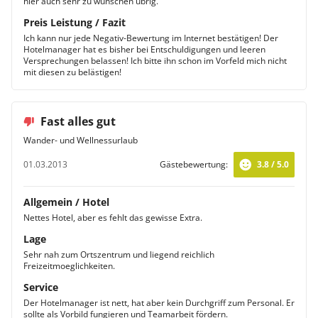
hier auch sehr zu wünschen übrig.
Preis Leistung / Fazit
Ich kann nur jede Negativ-Bewertung im Internet bestätigen! Der
Hotelmanager hat es bisher bei Entschuldigungen und leeren
Versprechungen belassen! Ich bitte ihn schon im Vorfeld mich nicht
mit diesen zu belästigen!
Fast alles gut
Wander- und Wellnessurlaub
01.03.2013
Gästebewertung:
3.8 / 5.0
Allgemein / Hotel
Nettes Hotel, aber es fehlt das gewisse Extra.
Lage
Sehr nah zum Ortszentrum und liegend reichlich
Freizeitmoeglichkeiten.
Service
Der Hotelmanager ist nett, hat aber kein Durchgriff zum Personal. Er
sollte als Vorbild fungieren und Teamarbeit fördern.