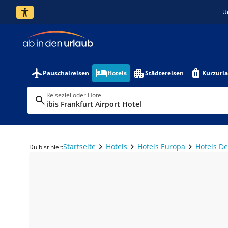
U
Pauschalreisen
Hotels
Städtereisen
Kurzurl
Reiseziel oder Hotel
ibis Frankfurt Airport Hotel
Startseite
Hotels
Hotels Europa
Hotels D
Du bist hier: