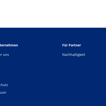
nternehmen
Für Partner
er uns
Nachhaltigkeit
chutz
ssum