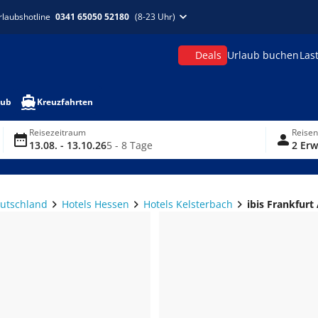
rlaubshotline
0341 65050 52180
(8-23 Uhr)
Deals
Urlaub buchen
Las
aub
Kreuzfahrten
Reisezeitraum
Reise
13.08. - 13.10.26
5 - 8 Tage
2 Erw
eutschland
Hotels Hessen
Hotels Kelsterbach
ibis Frankfurt