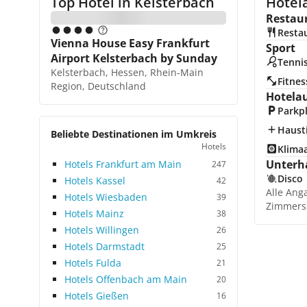
Top Hotel in
Kelsterbach
Hotela
Restau
Resta
Vienna House Easy Frankfurt
Sport
Airport Kelsterbach by Sunday
Tenni
Kelsterbach, Hessen, Rhein-Main
Fitnes
Region, Deutschland
Hotela
Parkp
Hausti
Beliebte Destinationen im Umkreis
Hotels
Klima
Unterh
Hotels Frankfurt am Main
247
Disco
Hotels Kassel
42
Alle Ang
Hotels Wiesbaden
39
Zimmers
Hotels Mainz
38
Hotels Willingen
26
Hotels Darmstadt
25
Hotels Fulda
21
Hotels Offenbach am Main
20
Hotels Gießen
16