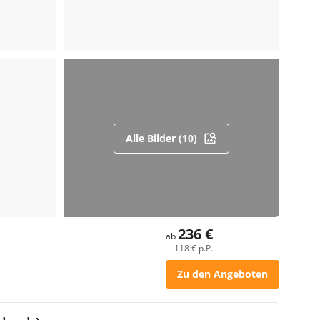
Alle Bilder (10)
236 €
ab
118 € p.P.
Zu den Angeboten