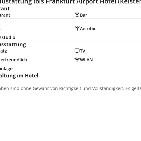
ustattung ibis Frankfurt Airport Hotel (Kelste
rant
urant
Bar
s
Aerobic
sstudio
usstattung
latz
TV
erfreundlich
WLAN
anlage
altung im Hotel
aben sind ohne Gewähr von Richtigkeit und Vollständigkeit. Es gel
.