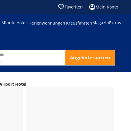
Favoriten
Mein Konto
t Minute
Hotels
Magazin
Extras
Ferienwohnungen
Kreuzfahrten
nde
Angebote suchen
.
 Airport Hotel