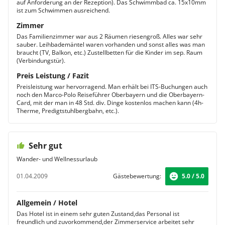
auf Anforderung an der Rezeption). Das Schwimmbad ca. 15x10mm
ist zum Schwimmen ausreichend.
Zimmer
Das Familienzimmer war aus 2 Räumen riesengroß. Alles war sehr
sauber. Leihbademäntel waren vorhanden und sonst alles was man
braucht (TV, Balkon, etc.) Zustellbetten für die Kinder im sep. Raum
(Verbindungstür).
Preis Leistung / Fazit
Preisleistung war hervorragend. Man erhält bei ITS-Buchungen auch
noch den Marco-Polo Reiseführer Oberbayern und die Oberbayern-
Card, mit der man in 48 Std. div. Dinge kostenlos machen kann (4h-
Therme, Predigtstuhlbergbahn, etc.).
Sehr gut
Wander- und Wellnessurlaub
01.04.2009
Gästebewertung:
5.0 / 5.0
Allgemein / Hotel
Das Hotel ist in einem sehr guten Zustand,das Personal ist
freundlich und zuvorkommend,der Zimmerservice arbeitet sehr