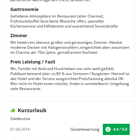
Gastronomie
Gehobene Atmosphäre im Restaurant (alter Charme),
Frühstücksbuffet lässt keine Wünsche offen, spezieller
Küchenservice und hilfsbereite und ausreichend Servicekräfte
Zimmer
Wir hatten ein überaus großes und geräumiges Zimmer. Absolut
moderne Decken mit Halogenstrahlern, eingerichtet aber ansonsten
im Charme der 70er Jahre, gemäß einem Kurhotel.
Preis Leistung / Fazit
Wir, Familie mit Kind und Hund haben uns sehr wohl gefühlt.
Publikum bestand aber zu 80 % aus Senioren / Kurgästen. Hierauf ist
das Hotel und der Service ausgerichtet.Preis/Leistung absolut OK.
Wer nicht im Hotel essen möchte, findet in unmittelbarer Umgebung
viele Restaurants.
Kurzurlaub
Städtereise
01.04.2014
Gästebewertung:
4.4 / 5.0