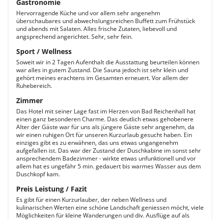
Gastronomie
Hervorragende Küche und vor allem sehr angenehm
überschaubares und abwechslungsreichen Buffett zum Frühstück
und abends mit Salaten. Alles frische Zutaten, liebevoll und
angsprechend angerichtet. Sehr, sehr fein.
Sport / Wellness
Soweit wir in 2 Tagen Aufenthalt die Ausstattung beurteilen können
war alles in gutem Zustand. Die Sauna jedoch ist sehr klein und
gehört meines erachtens im Gesamten erneuert. Vor allem der
Ruhebereich.
Zimmer
Das Hotel mit seiner Lage fast im Herzen von Bad Reichenhall hat
einen ganz besonderen Charme. Das deutlich etwas gehobenere
Alter der Gäste war für uns als jüngere Gäste sehr angenehm, da
wir einen ruhigen Ort für unseren Kurzurlaub gesucht haben. Ein
einziges gibt es zu erwähnen, das uns etwas ungangenehm
aufgefallen ist. Das war der Zustand der Duschkabine im sonst sehr
ansprechendem Badezimmer - wirkte etwas unfunktionell und vor
allem hat es ungefähr 5 min. gedauert bis warmes Wasser aus dem
Duschkopf kam.
Preis Leistung / Fazit
Es gibt für einen Kurzurlauber, der neben Wellness und
kulinarischen Werten eine schöne Landschaft geniessen möcht, viele
Möglichkeiten für kleine Wanderungen und div. Ausflüge auf als