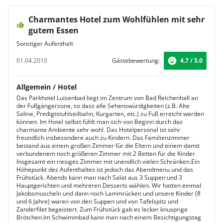
Charmantes Hotel zum Wohlfühlen mit sehr
gutem Essen
Sonstiger Aufenthalt
01.04.2010
Gästebewertung:
4.7 / 5.0
Allgemein / Hotel
Das Parkhotel Luisenbad liegt im Zentrum von Bad Reichenhall an
der Fußgängerzone, so dass alle Sehenswürdigkeiten (z.B. Alte
Saline, Predigtstuhlseilbahn, Kurgarten, etc.) zu Fuß erreicht werden
können. Im Hotel selbst fühlt man sich von Beginn durch das
charmante Ambiente sehr wohl. Das Hotelpersonal ist sehr
freundlich insbesondere auch zu Kindern. Das Familienzimmer
bestand aus einem großen Zimmer für die Eltern und einem damit
verbundenem noch größeren Zimmer mit 2 Betten für die Kinder.
Insgesamt ein riesiges Zimmer mit unendlich vielen Schränken.Ein
Höhepunkt des Aufenthaltes ist jedoch das Abendmenu und das
Frühstück. Abends kann man nach Salat aus 3 Suppen und 3
Hauptgerichten und mehreren Desserts wählen. Wir hatten einmal
Jakobsmuscheln und dann noch Lammrücken und unsere Kinder (8
und 6 Jahre) waren von den Suppen und von Tafelspitz und
Zanderfilet begeistert. Zum Frühstück gab es lecker knusprige
Brötchen.Im Schwimmbad kann man nach einem Besichtigungstag