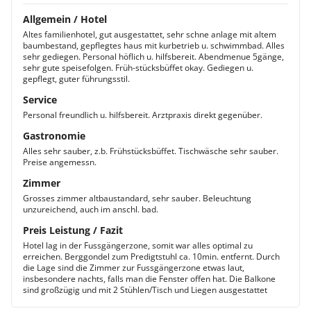
Allgemein / Hotel
Altes familienhotel, gut ausgestattet, sehr schne anlage mit altem
baumbestand, gepflegtes haus mit kurbetrieb u. schwimmbad. Alles
sehr gediegen. Personal höflich u. hilfsbereit. Abendmenue 5gänge,
sehr gute speisefolgen. Früh-stücksbüffet okay. Gediegen u.
gepflegt, guter führungsstil.
Service
Personal freundlich u. hilfsbereit. Arztpraxis direkt gegenüber.
Gastronomie
Alles sehr sauber, z.b. Frühstücksbüffet. Tischwäsche sehr sauber.
Preise angemessn.
Zimmer
Grosses zimmer altbaustandard, sehr sauber. Beleuchtung
unzureichend, auch im anschl. bad.
Preis Leistung / Fazit
Hotel lag in der Fussgängerzone, somit war alles optimal zu
erreichen. Berggondel zum Predigtstuhl ca. 10min. entfernt. Durch
die Lage sind die Zimmer zur Fussgängerzone etwas laut,
insbesondere nachts, falls man die Fenster offen hat. Die Balkone
sind großzügig und mit 2 Stühlen/Tisch und Liegen ausgestattet