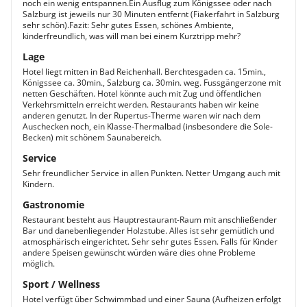
noch ein wenig entspannen.Ein Ausflug zum Königssee oder nach
Salzburg ist jeweils nur 30 Minuten entfernt (Fiakerfahrt in Salzburg
sehr schön).Fazit: Sehr gutes Essen, schönes Ambiente,
kinderfreundlich, was will man bei einem Kurztripp mehr?
Lage
Hotel liegt mitten in Bad Reichenhall. Berchtesgaden ca. 15min.,
Königssee ca. 30min., Salzburg ca. 30min. weg. Fussgängerzone mit
netten Geschäften. Hotel könnte auch mit Zug und öffentlichen
Verkehrsmitteln erreicht werden. Restaurants haben wir keine
anderen genutzt. In der Rupertus-Therme waren wir nach dem
Auschecken noch, ein Klasse-Thermalbad (insbesondere die Sole-
Becken) mit schönem Saunabereich.
Service
Sehr freundlicher Service in allen Punkten. Netter Umgang auch mit
Kindern.
Gastronomie
Restaurant besteht aus Hauptrestaurant-Raum mit anschließender
Bar und danebenliegender Holzstube. Alles ist sehr gemütlich und
atmosphärisch eingerichtet. Sehr sehr gutes Essen. Falls für Kinder
andere Speisen gewünscht würden wäre dies ohne Probleme
möglich.
Sport / Wellness
Hotel verfügt über Schwimmbad und einer Sauna (Aufheizen erfolgt