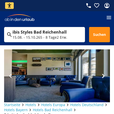
ibis Styles Bad Reichenhall
Suchen
15.08. - 15.10.26
5 - 8 Tage
2 Erw.
Startseite
Hotels
Hotels Europa
Hotels Deutschland
Hotels Bayern
Hotels Bad Reichenhall