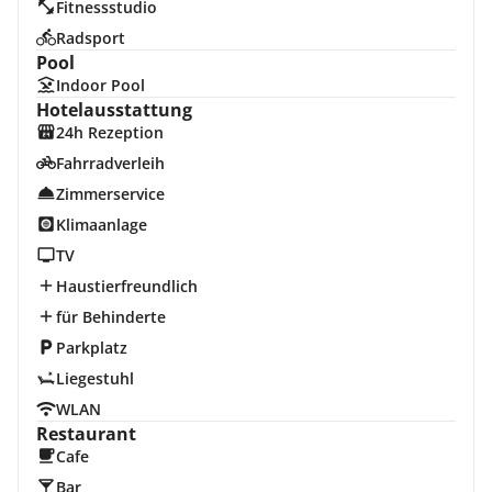
Fitnessstudio
Radsport
Pool
Indoor Pool
Hotelausstattung
24h Rezeption
Fahrradverleih
Zimmerservice
Klimaanlage
TV
Haustierfreundlich
für Behinderte
Parkplatz
Liegestuhl
WLAN
Restaurant
Cafe
Bar