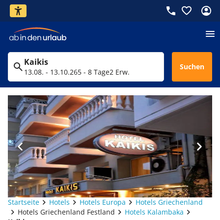
Kaikis
Suchen
13.08. - 13.10.26
5 - 8 Tage
2 Erw.
Startseite
Hotels
Hotels Europa
Hotels Griechenland
Hotels Griechenland Festland
Hotels Kalambaka