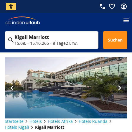
Kigali Marriott
Suchen
15.08. - 15.10.26
5 - 8 Tage
2 Erw.
Startseite
Hotels
Hotels Afrika
Hotels Ruanda
Hotels Kigali
Kigali Marriott